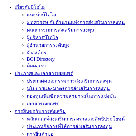
เกี่ยวกับบีโอไอ
แนะนำบีโอไอ
6 ทศวรรษ กับตำนานแห่งการส่งเสริมการลงทุน
คณะกรรมการส่งเสริมการลงทุน
ผู้บริหารบีโอไอ
ผู้อำนวยการระดับสูง
ผังองค์กร
BOI Directory
ติดต่อเรา
ประกาศและเอกสารเผยแพร่
ประกาศคณะกรรมการส่งเสริมการลงทุน
นโยบายและมาตรการส่งเสริมการลงทุน
กองทุนเพิ่มขีดความสามารถในการแข่งขัน
เอกสารเผยแพร่
การยื่นขอรับการส่งเสริม
หลักเกณฑ์ส่งเสริมการลงทุนและสิทธิประโยชน์
ประเภทกิจการที่ให้การส่งเสริมการลงทุน
การยื่นคำขอ