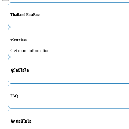
Thailand FastPass
e-Services
Get more information
คู่มือบีโอไอ
FAQ
ติดต่อบีโอไอ