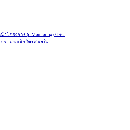
โครงการ (e-Monitoring) / ISO
คราว/ยกเลิกบัตรส่งเสริม