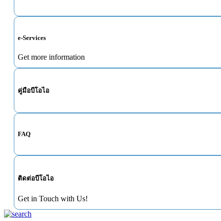
e-Services
Get more information
คู่มือบีโอไอ
FAQ
ติดต่อบีโอไอ
Get in Touch with Us!