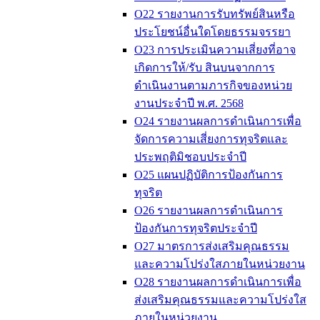
O22 รายงานการรับทรัพย์สินหรือ
ประโยชน์อื่นใดโดยธรรมจรรยา
O23 การประเมินความเสี่ยงที่อาจ
เกิดการให้/รับ สินบนจากการ
ดำเนินงานตามภารกิจของหน่วย
งานประจำปี พ.ศ. 2568
O24 รายงานผลการดำเนินการเพื่อ
จัดการความเสี่ยงการทุจริตและ
ประพฤติมิชอบประจำปี
O25 แผนปฏิบัติการป้องกันการ
ทุจริต
O26 รายงานผลการดำเนินการ
ป้องกันการทุจริตประจำปี
O27 มาตรการส่งเสริมคุณธรรม
และความโปร่งใสภายในหน่วยงาน
O28 รายงานผลการดำเนินการเพื่อ
ส่งเสริมคุณธรรมและความโปร่งใส
ภายในหน่วยงาน