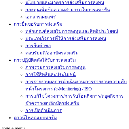
นโยบายและมาตรการส่งเสริมการลงทุน
กองทุนเพิ่มขีดความสามารถในการแข่งขัน
เอกสารเผยแพร่
การยื่นขอรับการส่งเสริม
หลักเกณฑ์ส่งเสริมการลงทุนและสิทธิประโยชน์
ประเภทกิจการที่ให้การส่งเสริมการลงทุน
การยื่นคำขอ
ตอบรับมติ/ออกบัตรส่งเสริม
การปฏิบัติหลังได้รับการส่งเสริม
ภาพรวมการส่งเสริมการลงทุน
การใช้สิทธิและประโยชน์
การรายงานผลการดำเนินงาน/การรายงานความคืบ
หน้าโครงการ (e-Monitoring) / ISO
การแก้ไขโครงการ/การรับโอนกิจการ/หยุดกิจการ
ชั่วคราว/ยกเลิกบัตรส่งเสริม
การเปิดดำเนินการ
ดาวน์โหลดแบบฟอร์ม
toggle menu