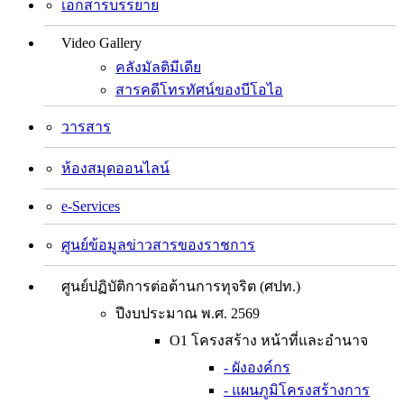
เอกสารบรรยาย
Video Gallery
คลังมัลติมีเดีย
สารคดีโทรทัศน์ของบีโอไอ
วารสาร
ห้องสมุดออนไลน์
e-Services
ศูนย์ข้อมูลข่าวสารของราชการ
ศูนย์ปฏิบัติการต่อต้านการทุจริต (ศปท.)
ปีงบประมาณ พ.ศ. 2569
O1 โครงสร้าง หน้าที่และอำนาจ
- ผังองค์กร
- แผนภูมิโครงสร้างการ