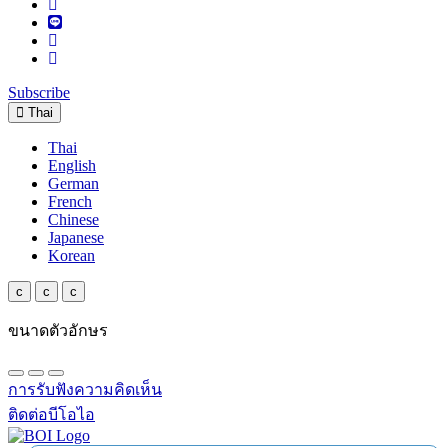
Subscribe
Thai
Thai
English
German
French
Chinese
Japanese
Korean
c
c
c
ขนาดตัวอักษร
การรับฟังความคิดเห็น
ติดต่อบีโอไอ