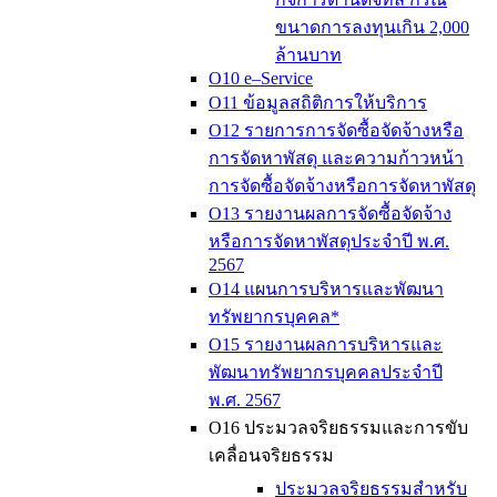
ขนาดการลงทุนเกิน 2,000
ล้านบาท
O10 e–Service
O11 ข้อมูลสถิติการให้บริการ
O12 รายการการจัดซื้อจัดจ้างหรือ
การจัดหาพัสดุ และความก้าวหน้า
การจัดซื้อจัดจ้างหรือการจัดหาพัสดุ
O13 รายงานผลการจัดซื้อจัดจ้าง
หรือการจัดหาพัสดุประจำปี พ.ศ.
2567
O14 แผนการบริหารและพัฒนา
ทรัพยากรบุคคล*
O15 รายงานผลการบริหารและ
พัฒนาทรัพยากรบุคคลประจำปี
พ.ศ. 2567
O16 ประมวลจริยธรรมและการขับ
เคลื่อนจริยธรรม
ประมวลจริยธรรมสำหรับ