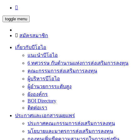
toggle menu
สมัครสมาชิก
เกี่ยวกับบีโอไอ
แนะนำบีโอไอ
6 ทศวรรษ กับตำนานแห่งการส่งเสริมการลงทุน
คณะกรรมการส่งเสริมการลงทุน
ผู้บริหารบีโอไอ
ผู้อำนวยการระดับสูง
ผังองค์กร
BOI Directory
ติดต่อเรา
ประกาศและเอกสารเผยแพร่
ประกาศคณะกรรมการส่งเสริมการลงทุน
นโยบายและมาตรการส่งเสริมการลงทุน
กองทุนเพิ่มขีดความสามารถในการแข่งขัน