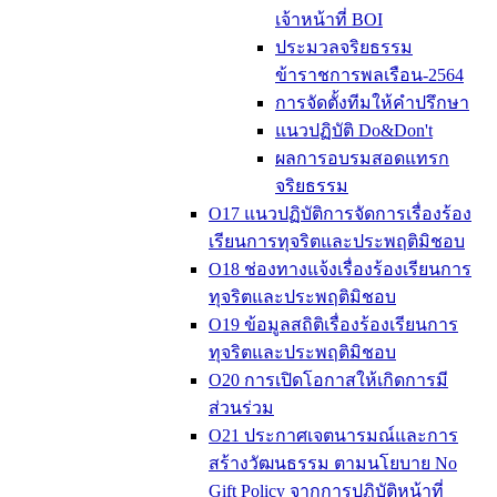
เจ้าหน้าที่ BOI
ประมวลจริยธรรม
ข้าราชการพลเรือน-2564
การจัดตั้งทีมให้คำปรึกษา
แนวปฏิบัติ Do&Don't
ผลการอบรมสอดแทรก
จริยธรรม
O17 แนวปฏิบัติการจัดการเรื่องร้อง
เรียนการทุจริตและประพฤติมิชอบ
O18 ช่องทางแจ้งเรื่องร้องเรียนการ
ทุจริตและประพฤติมิชอบ
O19 ข้อมูลสถิติเรื่องร้องเรียนการ
ทุจริตและประพฤติมิชอบ
O20 การเปิดโอกาสให้เกิดการมี
ส่วนร่วม
O21 ประกาศเจตนารมณ์และการ
สร้างวัฒนธรรม ตามนโยบาย No
Gift Policy จากการปฏิบัติหน้าที่