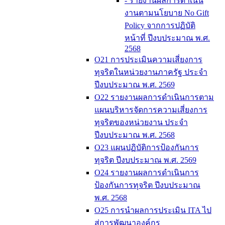
- รายงานผลการดำเนิน
งานตามนโยบาย No Gift
Policy จากการปฏิบัติ
หน้าที่ ปีงบประมาณ พ.ศ.
2568
O21 การประเมินความเสี่ยงการ
ทุจริตในหน่วยงานภาครัฐ ประจำ
ปีงบประมาณ พ.ศ. 2569
O22 รายงานผลการดำเนินการตาม
แผนบริหารจัดการความเสี่ยงการ
ทุจริตของหน่วยงาน ประจำ
ปีงบประมาณ พ.ศ. 2568
O23 แผนปฏิบัติการป้องกันการ
ทุจริต ปีงบประมาณ พ.ศ. 2569
O24 รายงานผลการดำเนินการ
ป้องกันการทุจริต ปีงบประมาณ
พ.ศ. 2568
O25 การนำผลการประเมิน ITA ไป
สู่การพัฒนาองค์กร