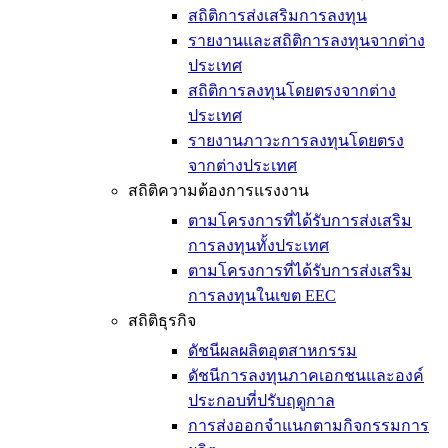
สถิติการส่งเสริมการลงทุน
รายงานและสถิติการลงทุนจากต่าง
ประเทศ
สถิติการลงทุนโดยตรงจากต่าง
ประเทศ
รายงานภาวะการลงทุนโดยตรง
จากต่างประเทศ
สถิติความต้องการแรงงาน
ตามโครงการที่ได้รับการส่งเสริม
การลงทุนทั้งประเทศ
ตามโครงการที่ได้รับการส่งเสริม
การลงทุนในเขต EEC
สถิติธุรกิจ
ดัชนีผลผลิตอุตสาหกรรม
ดัชนีการลงทุนภาคเอกชนและองค์
ประกอบที่ปรับฤดูกาล
การส่งออกจำแนกตามกิจกรรมการ