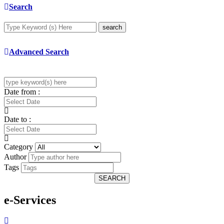
Search
search
Advanced Search
Date from :
Date to :
Category
Author
Tags
SEARCH
e-Services