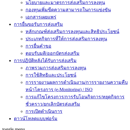
นโยบายและมาตรการส่งเสริมการลงทุน
กองทุนเพิ่มขีดความสามารถในการแข่งขัน
เอกสารเผยแพร่
การยื่นขอรับการส่งเสริม
หลักเกณฑ์ส่งเสริมการลงทุนและสิทธิประโยชน์
ประเภทกิจการที่ให้การส่งเสริมการลงทุน
การยื่นคำขอ
ตอบรับมติ/ออกบัตรส่งเสริม
การปฏิบัติหลังได้รับการส่งเสริม
ภาพรวมการส่งเสริมการลงทุน
การใช้สิทธิและประโยชน์
การรายงานผลการดำเนินงาน/การรายงานความคืบ
หน้าโครงการ (e-Monitoring) / ISO
การแก้ไขโครงการ/การรับโอนกิจการ/หยุดกิจการ
ชั่วคราว/ยกเลิกบัตรส่งเสริม
การเปิดดำเนินการ
ดาวน์โหลดแบบฟอร์ม
toggle menu