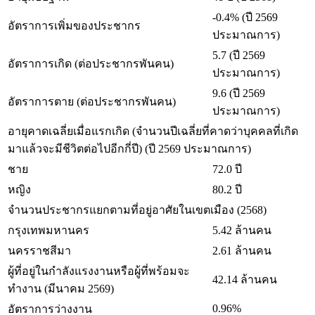
-0.4% (ปี 2569
อัตราการเพิ่มของประชากร
ประมาณการ)
5.7 (ปี 2569
อัตราการเกิด (ต่อประชากรพันคน)
ประมาณการ)
9.6 (ปี 2569
อัตราการตาย (ต่อประชากรพันคน)
ประมาณการ)
อายุคาดเฉลี่ยเมื่อแรกเกิด (จำนวนปีเฉลี่ยที่คาดว่าบุคคลที่เกิด
มาแล้วจะมีชีวิตต่อไปอีกกี่ปี) (ปี 2569 ประมาณการ)
ชาย
72.0 ปี
หญิง
80.2 ปี
จำนวนประชากรแยกตามที่อยู่อาศัยในเขตเมือง (2568)
กรุงเทพมหานคร
5.42 ล้านคน
นครราชสีมา
2.61 ล้านคน
ผู้ที่อยู่ในกำลังแรงงานหรือผู้ที่พร้อมจะ
42.14 ล้านคน
ทำงาน (มีนาคม 2569)
0.96%
อัตราการว่างงาน