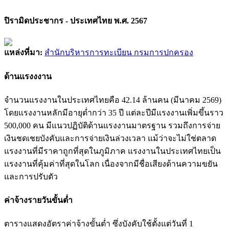
ปิรามิดประชากร - ประเทศไทย พ.ศ. 2567
แหล่งที่มา:
สำนักบริหารการทะเบียน กรมการปกครอง
ด้านแรงงงาน
จำนวนแรงงานในประเทศไทยคือ 42.14 ล้านคน (มีนาคม 2569)
โดยแรงงานหลักมีอายุต่ำกว่า 35 ปี แต่ละปีมีแรงงานเพิ่มขึ้นราว
500,000 คน มีแนวปฏิบัติด้านแรงงานมาตรฐาน รวมถึงการจ่าย
เงินชดเชยบังคับและการจ่ายเงินล่วงเวลา แม้ว่าจะไม่ใช่ตลาด
แรงงานที่มีราคาถูกที่สุดในภูมิภาค แรงงานในประเทศไทยเป็น
แรงงานที่คุ้มค่าที่สุดในโลก เนื่องจากมีชื่อเสียงด้านความขยัน
และการปรับตัว
ค่าจ้างรายวันขั้นต่ำ
ตารางแสดงอัตราค่าจ้างขั้นต่ำ ซึ่งบังคับใช้ตั้งแต่วันที่ 1