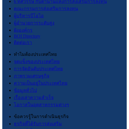
6 ทศวรรษ กับตำนานแห่งการส่งเสริมการลงทุน
คณะกรรมการส่งเสริมการลงทุน
ผู้บริหารบีโอไอ
ผู้อำนวยการระดับสูง
ผังองค์กร
BOI Directory
ติดต่อเรา
ทำไมต้องประเทศไทย
จุดแข็งของประเทศไทย
การจัดอันดับประเทศไทย
ภาพรวมเศรษฐกิจ
ความเป็นอยู่ในประเทศไทย
ข้อมูลทั่วไป
เรื่องเล่าความสำเร็จ
โอกาสในอุตสาหกรรมต่างๆ
ข้อควรรู้ในการดำเนินธุรกิจ
ธุรกิจที่ได้รับการส่งเสริม