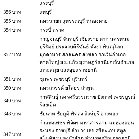
สระบุรี
356 บาท
ลพบุรี
355 บาท
นครนายก สุพรรณบุรี หนองคาย
354 บาท
กระบี่ ตราด
กาญจนบุรี จันทบุรี เชียงราย ตาก นครพนม
บุรีรัมย์ ประจวบคีรีขันธ์ พังงา พิษณุโลก
352 บาท
มุกดาหาร สกลนคร สงขลา ยกเว้นอำเภอ
หาดใหญ่ สระแก้ว สุราษฎร์ธานียกเว้นอำเภอ
เกาะสมุย และอุบลราชธานี
351 บาท
ชุมพร เพชรบุรี สุรินทร์
350 บาท
นครสวรรค์ ยโสธร ลำพูน
กาฬสินธุ์ นครศรีธรรมราช บึงกาฬ เพชรบูรณ์
349 บาท
ร้อยเอ็ด
348 บาท
ชัยนาท ชัยภูมิ พัทลุง สิงห์บุรี อ่างทอง
กำแพงเพชร พิจิตร มหาสารคาม แม่ฮ่องสอน
ระนอง ราชบุรี ลำปาง เลย ศรีสะเกษ สตูล
347 บาท
สุโขทัย หนองบัวลำภู อำนาจเจริญ อุดรธานี