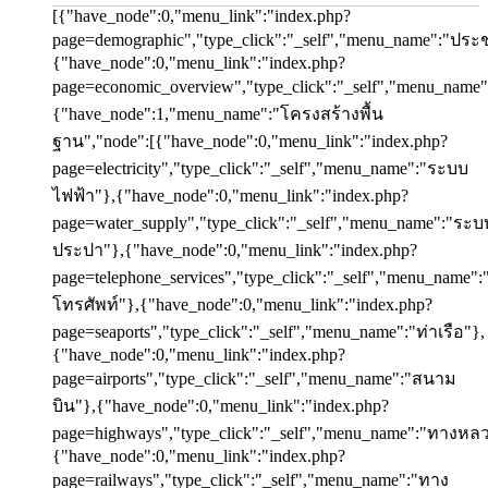
[{"have_node":0,"menu_link":"index.php?
page=demographic","type_click":"_self","menu_name":"ปร
{"have_node":0,"menu_link":"index.php?
page=economic_overview","type_click":"_self","menu_name
{"have_node":1,"menu_name":"โครงสร้างพื้น
ฐาน","node":[{"have_node":0,"menu_link":"index.php?
page=electricity","type_click":"_self","menu_name":"ระบบ
ไฟฟ้า"},{"have_node":0,"menu_link":"index.php?
page=water_supply","type_click":"_self","menu_name":"ระบ
ประปา"},{"have_node":0,"menu_link":"index.php?
page=telephone_services","type_click":"_self","menu_name"
โทรศัพท์"},{"have_node":0,"menu_link":"index.php?
page=seaports","type_click":"_self","menu_name":"ท่าเรือ"},
{"have_node":0,"menu_link":"index.php?
page=airports","type_click":"_self","menu_name":"สนาม
บิน"},{"have_node":0,"menu_link":"index.php?
page=highways","type_click":"_self","menu_name":"ทางหลว
{"have_node":0,"menu_link":"index.php?
page=railways","type_click":"_self","menu_name":"ทาง