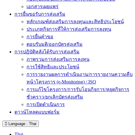
เอกสารเผยแพร่
การยื่นขอรับการส่งเสริม
หลักเกณฑ์ส่งเสริมการลงทุนและสิทธิประโยชน์
ประเภทกิจการที่ให้การส่งเสริมการลงทุน
การยื่นคำขอ
ตอบรับมติ/ออกบัตรส่งเสริม
การปฏิบัติหลังได้รับการส่งเสริม
ภาพรวมการส่งเสริมการลงทุน
การใช้สิทธิและประโยชน์
การรายงานผลการดำเนินงาน/การรายงานความคืบ
หน้าโครงการ (e-Monitoring) / ISO
การแก้ไขโครงการ/การรับโอนกิจการ/หยุดกิจการ
ชั่วคราว/ยกเลิกบัตรส่งเสริม
การเปิดดำเนินการ
ดาวน์โหลดแบบฟอร์ม
Language : Thai
Thai