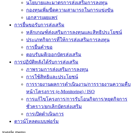
นโยบายและมาตรการส่งเสริมการลงทุน
กองทุนเพิ่มขีดความสามารถในการแข่งขัน
เอกสารเผยแพร่
การยื่นขอรับการส่งเสริม
หลักเกณฑ์ส่งเสริมการลงทุนและสิทธิประโยชน์
ประเภทกิจการที่ให้การส่งเสริมการลงทุน
การยื่นคำขอ
ตอบรับมติ/ออกบัตรส่งเสริม
การปฏิบัติหลังได้รับการส่งเสริม
ภาพรวมการส่งเสริมการลงทุน
การใช้สิทธิและประโยชน์
การรายงานผลการดำเนินงาน/การรายงานความคืบ
หน้าโครงการ (e-Monitoring) / ISO
การแก้ไขโครงการ/การรับโอนกิจการ/หยุดกิจการ
ชั่วคราว/ยกเลิกบัตรส่งเสริม
การเปิดดำเนินการ
ดาวน์โหลดแบบฟอร์ม
toggle menu