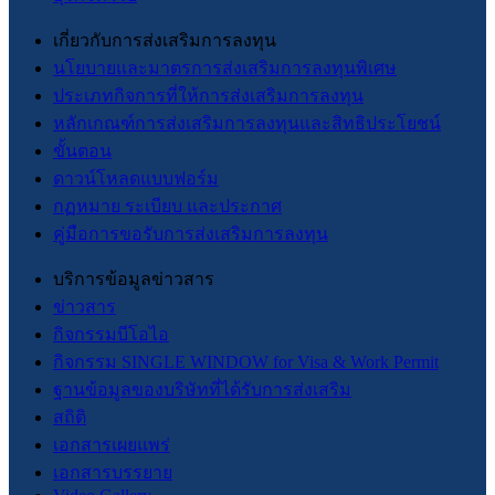
เกี่ยวกับการส่งเสริมการลงทุน
นโยบายและมาตรการส่งเสริมการลงทุนพิเศษ
ประเภทกิจการที่ให้การส่งเสริมการลงทุน
หลักเกณฑ์การส่งเสริมการลงทุนและสิทธิประโยชน์
ขั้นตอน
ดาวน์โหลดแบบฟอร์ม
กฏหมาย ระเบียบ และประกาศ
คู่มือการขอรับการส่งเสริมการลงทุน
บริการข้อมูลข่าวสาร
ข่าวสาร
กิจกรรมบีโอไอ
กิจกรรม SINGLE WINDOW for Visa & Work Permit
ฐานข้อมูลของบริษัทที่ได้รับการส่งเสริม
สถิติ
เอกสารเผยแพร่
เอกสารบรรยาย