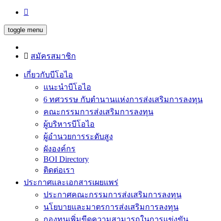
toggle menu
สมัครสมาชิก
เกี่ยวกับบีโอไอ
แนะนำบีโอไอ
6 ทศวรรษ กับตำนานแห่งการส่งเสริมการลงทุน
คณะกรรมการส่งเสริมการลงทุน
ผู้บริหารบีโอไอ
ผู้อำนวยการระดับสูง
ผังองค์กร
BOI Directory
ติดต่อเรา
ประกาศและเอกสารเผยแพร่
ประกาศคณะกรรมการส่งเสริมการลงทุน
นโยบายและมาตรการส่งเสริมการลงทุน
กองทุนเพิ่มขีดความสามารถในการแข่งขัน