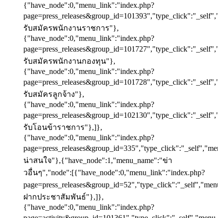
{"have_node":0,"menu_link":"index.php?
page=press_releases&group_id=101393","type_click":"_self
รับสมัครพนักงานราชการ"},
{"have_node":0,"menu_link":"index.php?
page=press_releases&group_id=101727","type_click":"_self
รับสมัครพนักงานกองทุน"},
{"have_node":0,"menu_link":"index.php?
page=press_releases&group_id=101728","type_click":"_self
รับสมัครลูกจ้าง"},
{"have_node":0,"menu_link":"index.php?
page=press_releases&group_id=102130","type_click":"_self
รับโอนข้าราชการ"},]},
{"have_node":0,"menu_link":"index.php?
page=press_releases&group_id=335","type_click":"_self","m
น่าสนใจ"},{"have_node":1,"menu_name":"ข่า
วอื่นๆ","node":[{"have_node":0,"menu_link":"index.php?
page=press_releases&group_id=52","type_click":"_self","me
ฝากประชาสัมพันธ์"},]},
{"have_node":0,"menu_link":"index.php?
page=activity&group_id=101361","type_click":"_self","me