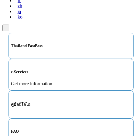
fr
zh
ja
ko
Thailand FastPass
e-Services
Get more information
คู่มือบีโอไอ
FAQ