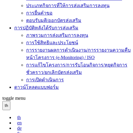
ประเภทกิจการที่ให้การส่งเสริมการลงทุน
การยื่นคำขอ
ตอบรับมติ/ออกบัตรส่งเสริม
การปฏิบัติหลังได้รับการส่งเสริม
ภาพรวมการส่งเสริมการลงทุน
การใช้สิทธิและประโยชน์
การรายงานผลการดำเนินงาน/การรายงานความคืบ
หน้าโครงการ (e-Monitoring) / ISO
การแก้ไขโครงการ/การรับโอนกิจการ/หยุดกิจการ
ชั่วคราว/ยกเลิกบัตรส่งเสริม
การเปิดดำเนินการ
ดาวน์โหลดแบบฟอร์ม
toggle menu
th
th
en
de