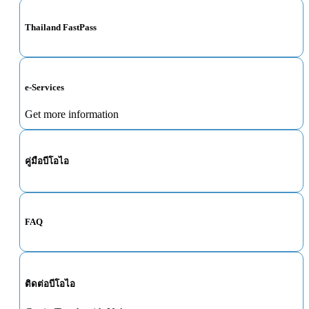
Thailand FastPass
e-Services
Get more information
คู่มือบีโอไอ
FAQ
ติดต่อบีโอไอ