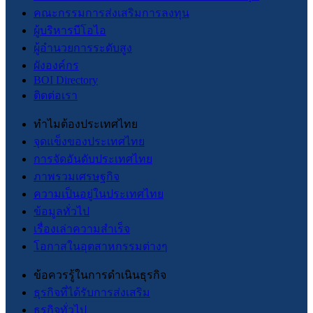
คณะกรรมการส่งเสริมการลงทุน
ผู้บริหารบีโอไอ
ผู้อำนวยการระดับสูง
ผังองค์กร
BOI Directory
ติดต่อเรา
ทำไมต้องประเทศไทย
จุดแข็งของประเทศไทย
การจัดอันดับประเทศไทย
ภาพรวมเศรษฐกิจ
ความเป็นอยู่ในประเทศไทย
ข้อมูลทั่วไป
เรื่องเล่าความสำเร็จ
โอกาสในอุตสาหกรรมต่างๆ
ข้อควรรู้ในการดำเนินธุรกิจ
ธุรกิจที่ได้รับการส่งเสริม
ธุรกิจทั่วไป