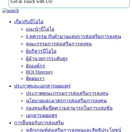
Get in Touch with Us!
เกี่ยวกับบีโอไอ
แนะนำบีโอไอ
6 ทศวรรษ กับตำนานแห่งการส่งเสริมการลงทุน
คณะกรรมการส่งเสริมการลงทุน
ผู้บริหารบีโอไอ
ผู้อำนวยการระดับสูง
ผังองค์กร
BOI Directory
ติดต่อเรา
ประกาศและเอกสารเผยแพร่
ประกาศคณะกรรมการส่งเสริมการลงทุน
นโยบายและมาตรการส่งเสริมการลงทุน
กองทุนเพิ่มขีดความสามารถในการแข่งขัน
เอกสารเผยแพร่
การยื่นขอรับการส่งเสริม
หลักเกณฑ์ส่งเสริมการลงทุนและสิทธิประโยชน์