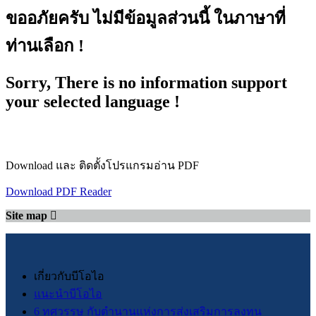
ขออภัยครับ ไม่มีข้อมูลส่วนนี้ ในภาษาที่
ท่านเลือก !
Sorry, There is no information support
your selected language !
Download และ ติดตั้งโปรแกรมอ่าน PDF
Download PDF Reader
Site map
เกี่ยวกับบีโอไอ
แนะนำบีโอไอ
6 ทศวรรษ กับตำนานแห่งการส่งเสริมการลงทุน