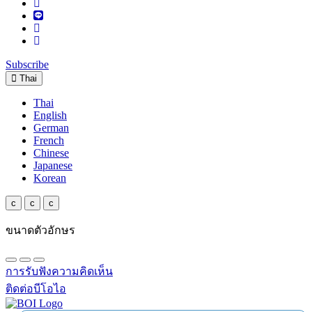
Subscribe
Thai
Thai
English
German
French
Chinese
Japanese
Korean
c
c
c
ขนาดตัวอักษร
การรับฟังความคิดเห็น
ติดต่อบีโอไอ