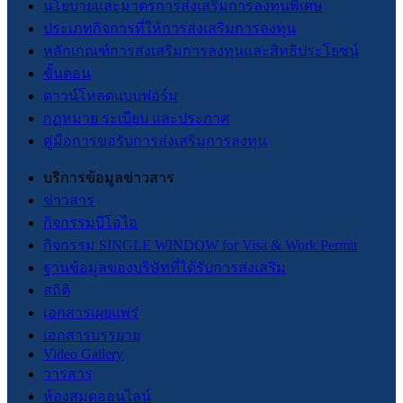
นโยบายและมาตรการส่งเสริมการลงทุนพิเศษ
ประเภทกิจการที่ให้การส่งเสริมการลงทุน
หลักเกณฑ์การส่งเสริมการลงทุนและสิทธิประโยชน์
ขั้นตอน
ดาวน์โหลดแบบฟอร์ม
กฏหมาย ระเบียบ และประกาศ
คู่มือการขอรับการส่งเสริมการลงทุน
บริการข้อมูลข่าวสาร
ข่าวสาร
กิจกรรมบีโอไอ
กิจกรรม SINGLE WINDOW for Visa & Work Permit
ฐานข้อมูลของบริษัทที่ได้รับการส่งเสริม
สถิติ
เอกสารเผยแพร่
เอกสารบรรยาย
Video Gallery
วารสาร
ห้องสมุดออนไลน์