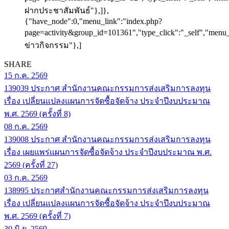
ฝากประชาสัมพันธ์"},]},
{"have_node":0,"menu_link":"index.php?
page=activity&group_id=101361","type_click":"_self","me
ข่าวกิจกรรม"},]
SHARE
15 ก.ค. 2569
139039
ประกาศ สำนักงานคณะกรรมการส่งเสริมการลงทุน
เรื่อง เปลี่ยนแปลงแผนการจัดซื้อจัดจ้าง ประจำปีงบประมาณ
พ.ศ. 2569 (ครั้งที่ 8)
08 ก.ค. 2569
139008
ประกาศ สำนักงานคณะกรรมการส่งเสริมการลงทุน
เรื่อง เผยแพร่แผนการจัดซื้อจัดจ้าง ประจำปีงบประมาณ พ.ศ.
2569 (ครั้งที่ 27)
03 ก.ค. 2569
138995
ประกาศสำนักงานคณะกรรมการส่งเสริมการลงทุน
เรื่อง เปลี่ยนแปลงแผนการจัดซื้อจัดจ้าง ประจำปีงบประมาณ
พ.ศ. 2569 (ครั้งที่ 7)
30 มิ.ย. 2569