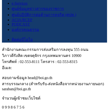
e-Services
ศูนย์ข้อมูลข่าวสารของราชการ
ศูนย์ปฏิบัติการต่อต้านการทุจริต (ศปท.)
ACIA/RCEP
PODCAST
องค์กรคุณธรรม
ติดต่อบีโอไอ
สำนักงานคณะกรรมการส่งเสริมการลงทุน 555 ถนน
วิภาวดีรังสิต เขตจตุจักร กรุงเทพมหานคร 10900
โทรศัพท์ : 02-553-8111 โทรสาร : 02-553-8315
อีเมล:
สอบถามข้อมูล head@boi.go.th
สารบรรณกลาง (สำหรับรับ-ส่งหนังสือจากหน่วยงานภายนอก)
saraban@boi.go.th
จำนวนผู้เข้าชมเว็บไซต์
0 9 9 8 6 7 5 6