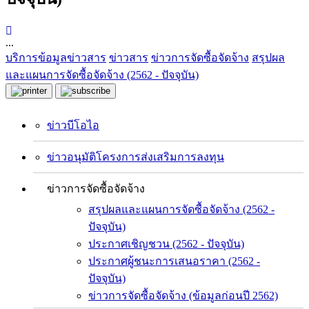
...
บริการข้อมูลข่าวสาร
ข่าวสาร
ข่าวการจัดซื้อจัดจ้าง
สรุปผล
และแผนการจัดซื้อจัดจ้าง (2562 - ปัจจุบัน)
ข่าวบีโอไอ
ข่าวอนุมัติโครงการส่งเสริมการลงทุน
ข่าวการจัดซื้อจัดจ้าง
สรุปผลและแผนการจัดซื้อจัดจ้าง (2562 -
ปัจจุบัน)
ประกาศเชิญชวน (2562 - ปัจจุบัน)
ประกาศผู้ชนะการเสนอราคา (2562 -
ปัจจุบัน)
ข่าวการจัดซื้อจัดจ้าง (ข้อมูลก่อนปี 2562)