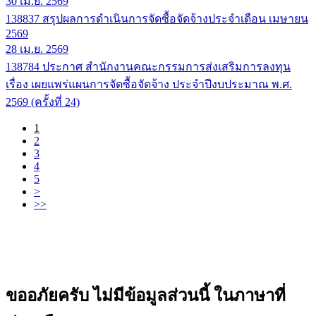
30 เม.ย. 2569
138837
สรุปผลการดำเนินการจัดซื้อจัดจ้างประจำเดือน เมษายน
2569
28 เม.ย. 2569
138784
ประกาศ สำนักงานคณะกรรมการส่งเสริมการลงทุน
เรื่อง เผยแพร่แผนการจัดซื้อจัดจ้าง ประจำปีงบประมาณ พ.ศ.
2569 (ครั้งที่ 24)
1
2
3
4
5
>
>>
ขออภัยครับ ไม่มีข้อมูลส่วนนี้ ในภาษาที่