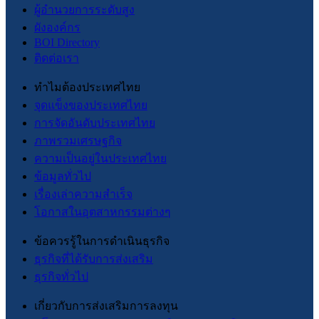
ผู้อำนวยการระดับสูง
ผังองค์กร
BOI Directory
ติดต่อเรา
ทำไมต้องประเทศไทย
จุดแข็งของประเทศไทย
การจัดอันดับประเทศไทย
ภาพรวมเศรษฐกิจ
ความเป็นอยู่ในประเทศไทย
ข้อมูลทั่วไป
เรื่องเล่าความสำเร็จ
โอกาสในอุตสาหกรรมต่างๆ
ข้อควรรู้ในการดำเนินธุรกิจ
ธุรกิจที่ได้รับการส่งเสริม
ธุรกิจทั่วไป
เกี่ยวกับการส่งเสริมการลงทุน