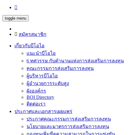
toggle menu
สมัครสมาชิก
เกี่ยวกับบีโอไอ
แนะนำบีโอไอ
6 ทศวรรษ กับตำนานแห่งการส่งเสริมการลงทุน
คณะกรรมการส่งเสริมการลงทุน
ผู้บริหารบีโอไอ
ผู้อำนวยการระดับสูง
ผังองค์กร
BOI Directory
ติดต่อเรา
ประกาศและเอกสารเผยแพร่
ประกาศคณะกรรมการส่งเสริมการลงทุน
นโยบายและมาตรการส่งเสริมการลงทุน
กองทุนเพิ่มขีดความสามารถในการแข่งขัน