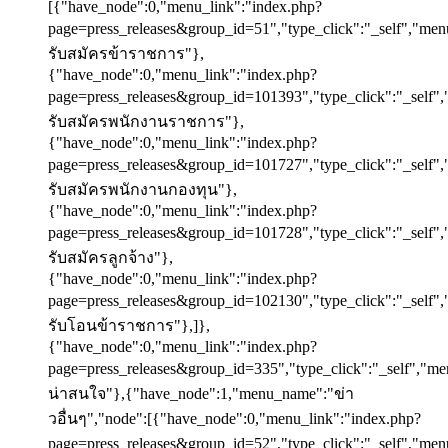
[{"have_node":0,"menu_link":"index.php?
page=press_releases&group_id=51","type_click":"_self","me
รับสมัครข้าราชการ"},
{"have_node":0,"menu_link":"index.php?
page=press_releases&group_id=101393","type_click":"_self
รับสมัครพนักงานราชการ"},
{"have_node":0,"menu_link":"index.php?
page=press_releases&group_id=101727","type_click":"_self
รับสมัครพนักงานกองทุน"},
{"have_node":0,"menu_link":"index.php?
page=press_releases&group_id=101728","type_click":"_self
รับสมัครลูกจ้าง"},
{"have_node":0,"menu_link":"index.php?
page=press_releases&group_id=102130","type_click":"_self
รับโอนข้าราชการ"},]},
{"have_node":0,"menu_link":"index.php?
page=press_releases&group_id=335","type_click":"_self","m
น่าสนใจ"},{"have_node":1,"menu_name":"ข่า
วอื่นๆ","node":[{"have_node":0,"menu_link":"index.php?
page=press_releases&group_id=52","type_click":"_self","me