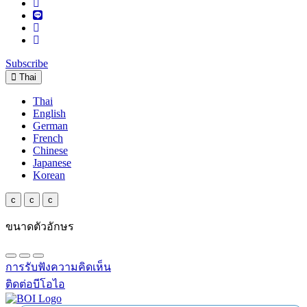
Subscribe
Thai
Thai
English
German
French
Chinese
Japanese
Korean
c
c
c
ขนาดตัวอักษร
การรับฟังความคิดเห็น
ติดต่อบีโอไอ