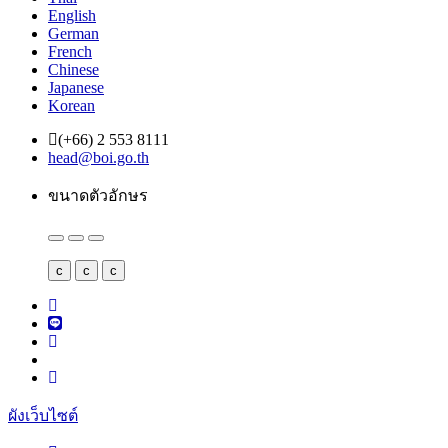
English
German
French
Chinese
Japanese
Korean
(+66) 2 553 8111
head@boi.go.th
ขนาดตัวอักษร
c
c
c
ผังเว็บไซต์