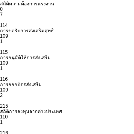
สถิติความต้องการแรงงาน
0
7
114
การขอรับการส่งเสริมสุทธิ
109
1
115
การอนุมัติให้การส่งเสริม
109
1
116
การออกบัตรส่งเสริม
109
2
215
สถิติการลงทุนจากต่างประเทศ
110
1
216