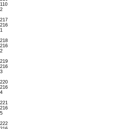
110
2
217
216
1
218
216
2
219
216
3
220
216
4
221
216
5
222
216