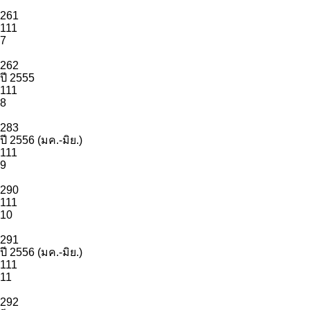
261
111
7
262
ปี 2555
111
8
283
ปี 2556 (มค.-มิย.)
111
9
290
111
10
291
ปี 2556 (มค.-มิย.)
111
11
292