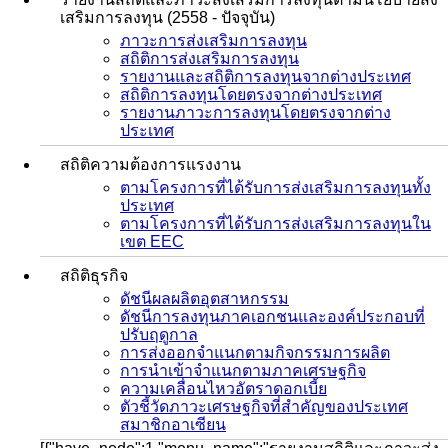
เสริมการลงทุน (2558 - ปัจจุบัน)
ภาวะการส่งเสริมการลงทุน
สถิติการส่งเสริมการลงทุน
รายงานและสถิติการลงทุนจากต่างประเทศ
สถิติการลงทุนโดยตรงจากต่างประเทศ
รายงานภาวะการลงทุนโดยตรงจากต่าง
ประเทศ
สถิติความต้องการแรงงาน
ตามโครงการที่ได้รับการส่งเสริมการลงทุนทั้ง
ประเทศ
ตามโครงการที่ได้รับการส่งเสริมการลงทุนใน
เขต EEC
สถิติธุรกิจ
ดัชนีผลผลิตอุตสาหกรรม
ดัชนีการลงทุนภาคเอกชนและองค์ประกอบที่
ปรับฤดูกาล
การส่งออกจำแนกตามกิจกรรมการผลิต
การนำเข้าจำแนกตามภาคเศรษฐกิจ
ความเคลื่อนไหวอัตราดอกเบี้ย
ตัวชี้วัดภาวะเศรษฐกิจที่สำคัญของประเทศ
สมาชิกอาเซียน