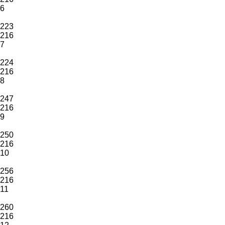
6
223
216
7
224
216
8
247
216
9
250
216
10
256
216
11
260
216