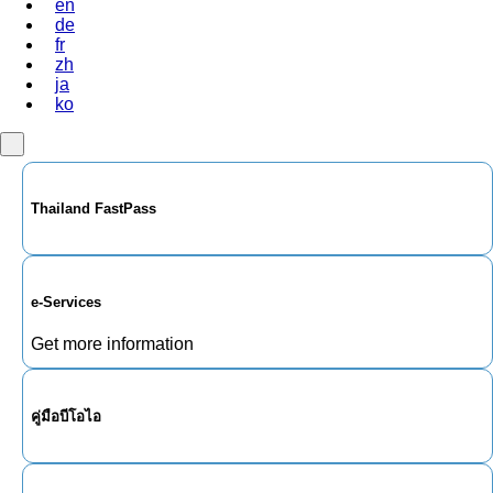
en
de
fr
zh
ja
ko
Thailand FastPass
e-Services
Get more information
คู่มือบีโอไอ