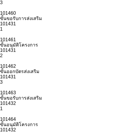
3
101460
ขั้นขอรับการส่งเสริม
101431
1
101461
ขั้นอนุมัติโครงการ
101431
2
101462
ขั้นออกบัตรส่งเสริม
101431
3
101463
ขั้นขอรับการส่งเสริม
101432
1
101464
ขั้นอนุมัติโครงการ
101432