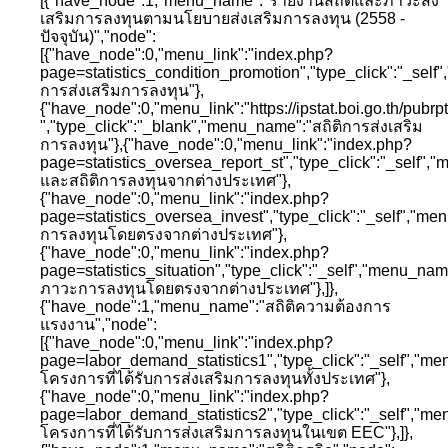
[{"have_node":1,"menu_name":"รายงานสถิติและภาวะส่ง
เสริมการลงทุนตามนโยบายส่งเสริมการลงทุน (2558 -
ปัจจุบัน)","node":
[{"have_node":0,"menu_link":"index.php?
page=statistics_condition_promotion","type_click":"_sel
การส่งเสริมการลงทุน"},
{"have_node":0,"menu_link":"https://ipstat.boi.go.th/pubrp
","type_click":"_blank","menu_name":"สถิติการส่งเสริม
การลงทุน"},{"have_node":0,"menu_link":"index.php?
page=statistics_oversea_report_st","type_click":"_self"
และสถิติการลงทุนจากต่างประเทศ"},
{"have_node":0,"menu_link":"index.php?
page=statistics_oversea_invest","type_click":"_self","me
การลงทุนโดยตรงจากต่างประเทศ"},
{"have_node":0,"menu_link":"index.php?
page=statistics_situation","type_click":"_self","menu_na
ภาวะการลงทุนโดยตรงจากต่างประเทศ"},]},
{"have_node":1,"menu_name":"สถิติความต้องการ
แรงงาน","node":
[{"have_node":0,"menu_link":"index.php?
page=labor_demand_statistics1","type_click":"_self","
โครงการที่ได้รับการส่งเสริมการลงทุนทั้งประเทศ"},
{"have_node":0,"menu_link":"index.php?
page=labor_demand_statistics2","type_click":"_self","
โครงการที่ได้รับการส่งเสริมการลงทุนในเขต EEC"},]},