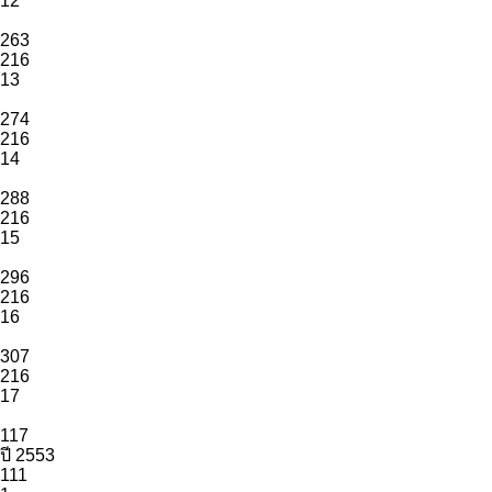
12
263
216
13
274
216
14
288
216
15
296
216
16
307
216
17
117
ปี 2553
111