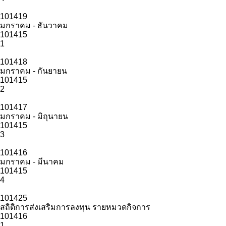
101419
มกราคม - ธันวาคม
101415
1
101418
มกราคม - กันยายน
101415
2
101417
มกราคม - มิถุนายน
101415
3
101416
มกราคม - มีนาคม
101415
4
101425
สถิติการส่งเสริมการลงทุน รายหมวดกิจการ
101416
1