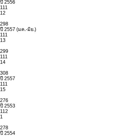
ปี 2556
111
12
298
ปี 2557 (มค.-มิย.)
111
13
299
111
14
308
ปี 2557
111
15
276
ปี 2553
112
1
278
ปี 2554