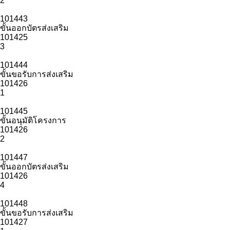
2
101443
ขั้นออกบัตรส่งเสริม
101425
3
101444
ขั้นขอรับการส่งเสริม
101426
1
101445
ขั้นอนุมัติโครงการ
101426
2
101447
ขั้นออกบัตรส่งเสริม
101426
4
101448
ขั้นขอรับการส่งเสริม
101427