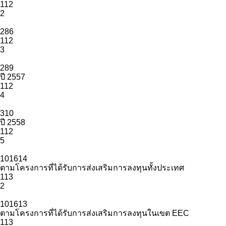
112
2
286
112
3
289
ปี 2557
112
4
310
ปี 2558
112
5
101614
ตามโครงการที่ได้รับการส่งเสริมการลงทุนทั้งประเทศ
113
2
101613
ตามโครงการที่ได้รับการส่งเสริมการลงทุนในเขต EEC
113