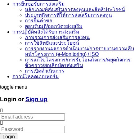
การยื่นขอรับการส่งเสริม
หลักเกณฑ์ส่งเสริมการลงทุนและสิทธิประโยชน์
ประเภทกิจการที่ให้การส่งเสริมการลงทุน
การยื่นคำขอ
ตอบรับมติ/ออกบัตรส่งเสริม
การปฏิบัติหลังได้รับการส่งเสริม
ภาพรวมการส่งเสริมการลงทุน
การใช้สิทธิและประโยชน์
การรายงานผลการดำเนินงาน/การรายงานความคืบ
หน้าโครงการ (e-Monitoring) / ISO
การแก้ไขโครงการ/การรับโอนกิจการ/หยุดกิจการ
ชั่วคราว/ยกเลิกบัตรส่งเสริม
การเปิดดำเนินการ
ดาวน์โหลดแบบฟอร์ม
toggle menu
Login or
Sign up
Login