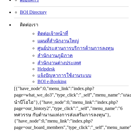
BOI Directory
ติดต่อเรา
ติดต่อเจ้าหน้าที่
แผนที่สำนักงานใหญ่
ศูนย์ประสานการบริการด้านการลงทุน
สำนักงานภูมิภาค
สำนักงานต่างประเทศ
Helpdesk
แจ้งปัญหาการใช้งานระบบ
BOI e-Booking
[{"have_node":0,"menu_link":"index.php?
page=what_we_do3","type_click":"_self","menu_name":"แน
นำบีโอไอ"},{"have_node":0,"menu_link":"index.php?
page=our_history2","type_click":"_self","menu_name":"6
ทศวรรษ กับตำนานแห่งการส่งเสริมการลงทุน"},
{"have_node":0,"menu_link":"index.php?
page=our_board_members","type_click":"_self","menu_nam