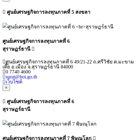
Close
ศูนย์เศรษฐกิจการลงทุนภาคที่ 5 สงขลา
ศูนย์เศรษฐกิจการลงทุนภาคที่ 6
สุราษฏร์ธานี
ศูนย์เศรษฐกิจการลงทุนภาคที่ 6 49/21-22 ถ.ศรีวิชัย ต.มะขาม
เตี้ย อ.เมือง จ.สุราษฏร์ธานี 84000
0 7740 4600
surat@boi.go.th
เว็บไซต์
×
Close
ศูนย์เศรษฐกิจการลงทุนภาคที่ 6
สุราษฏร์ธานี
ศูนย์เศรษฐกิจการลงทุนภาคที่ 7 พิษณุโลก