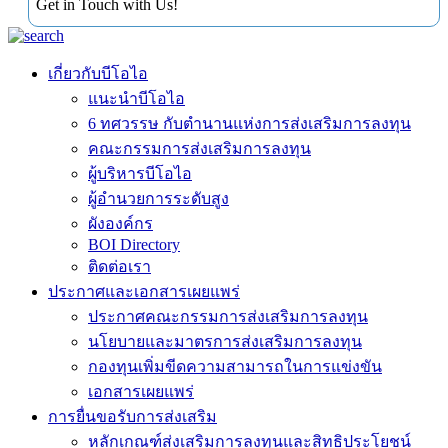
Get in Touch with Us!
เกี่ยวกับบีโอไอ
แนะนำบีโอไอ
6 ทศวรรษ กับตำนานแห่งการส่งเสริมการลงทุน
คณะกรรมการส่งเสริมการลงทุน
ผู้บริหารบีโอไอ
ผู้อำนวยการระดับสูง
ผังองค์กร
BOI Directory
ติดต่อเรา
ประกาศและเอกสารเผยแพร่
ประกาศคณะกรรมการส่งเสริมการลงทุน
นโยบายและมาตรการส่งเสริมการลงทุน
กองทุนเพิ่มขีดความสามารถในการแข่งขัน
เอกสารเผยแพร่
การยื่นขอรับการส่งเสริม
หลักเกณฑ์ส่งเสริมการลงทุนและสิทธิประโยชน์