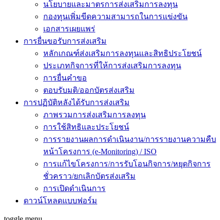
นโยบายและมาตรการส่งเสริมการลงทุน
กองทุนเพิ่มขีดความสามารถในการแข่งขัน
เอกสารเผยแพร่
การยื่นขอรับการส่งเสริม
หลักเกณฑ์ส่งเสริมการลงทุนและสิทธิประโยชน์
ประเภทกิจการที่ให้การส่งเสริมการลงทุน
การยื่นคำขอ
ตอบรับมติ/ออกบัตรส่งเสริม
การปฏิบัติหลังได้รับการส่งเสริม
ภาพรวมการส่งเสริมการลงทุน
การใช้สิทธิและประโยชน์
การรายงานผลการดำเนินงาน/การรายงานความคืบ
หน้าโครงการ (e-Monitoring) / ISO
การแก้ไขโครงการ/การรับโอนกิจการ/หยุดกิจการ
ชั่วคราว/ยกเลิกบัตรส่งเสริม
การเปิดดำเนินการ
ดาวน์โหลดแบบฟอร์ม
toggle menu