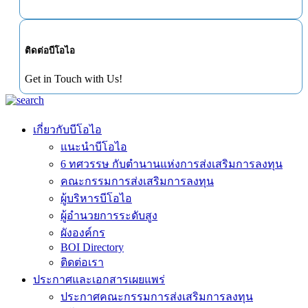
ติดต่อบีโอไอ
Get in Touch with Us!
เกี่ยวกับบีโอไอ
แนะนำบีโอไอ
6 ทศวรรษ กับตำนานแห่งการส่งเสริมการลงทุน
คณะกรรมการส่งเสริมการลงทุน
ผู้บริหารบีโอไอ
ผู้อำนวยการระดับสูง
ผังองค์กร
BOI Directory
ติดต่อเรา
ประกาศและเอกสารเผยแพร่
ประกาศคณะกรรมการส่งเสริมการลงทุน