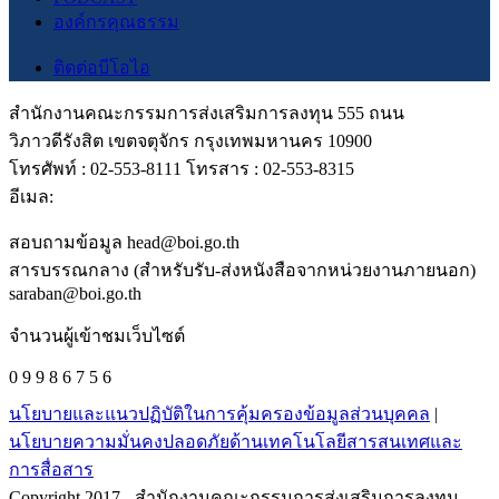
องค์กรคุณธรรม
ติดต่อบีโอไอ
สำนักงานคณะกรรมการส่งเสริมการลงทุน 555 ถนน
วิภาวดีรังสิต เขตจตุจักร กรุงเทพมหานคร 10900
โทรศัพท์ : 02-553-8111 โทรสาร : 02-553-8315
อีเมล:
สอบถามข้อมูล head@boi.go.th
สารบรรณกลาง (สำหรับรับ-ส่งหนังสือจากหน่วยงานภายนอก)
saraban@boi.go.th
จำนวนผู้เข้าชมเว็บไซต์
0 9 9 8 6 7 5 6
นโยบายและแนวปฏิบัติในการคุ้มครองข้อมูลส่วนบุคคล
|
นโยบายความมั่นคงปลอดภัยด้านเทคโนโลยีสารสนเทศและ
การสื่อสาร
Copyright 2017 - สำนักงานคณะกรรมการส่งเสริมการลงทุน -