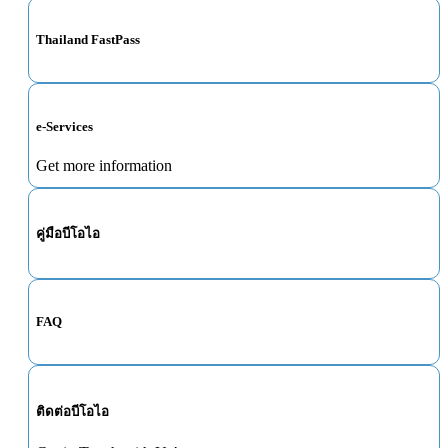
Thailand FastPass
e-Services
Get more information
คู่มือบีโอไอ
FAQ
ติดต่อบีโอไอ