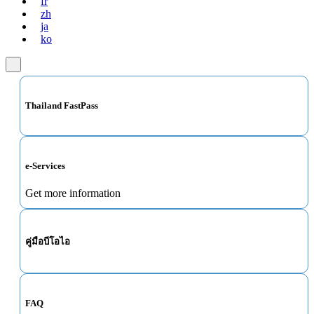
fr
zh
ja
ko
Thailand FastPass
e-Services
Get more information
คู่มือบีโอไอ
FAQ