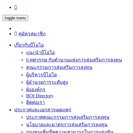
toggle menu
สมัครสมาชิก
เกี่ยวกับบีโอไอ
แนะนำบีโอไอ
6 ทศวรรษ กับตำนานแห่งการส่งเสริมการลงทุน
คณะกรรมการส่งเสริมการลงทุน
ผู้บริหารบีโอไอ
ผู้อำนวยการระดับสูง
ผังองค์กร
BOI Directory
ติดต่อเรา
ประกาศและเอกสารเผยแพร่
ประกาศคณะกรรมการส่งเสริมการลงทุน
นโยบายและมาตรการส่งเสริมการลงทุน
กองทุนเพิ่มขีดความสามารถในการแข่งขัน