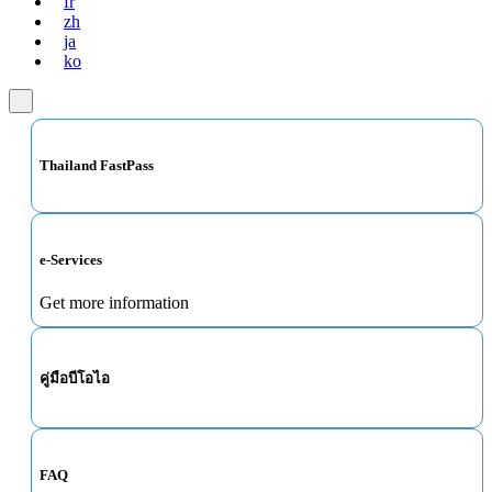
fr
zh
ja
ko
Thailand FastPass
e-Services
Get more information
คู่มือบีโอไอ
FAQ