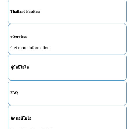
Thailand FastPass
e-Services
Get more information
คู่มือบีโอไอ
FAQ
ติดต่อบีโอไอ