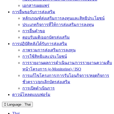
เอกสารเผยแพร่
การยื่นขอรับการส่งเสริม
หลักเกณฑ์ส่งเสริมการลงทุนและสิทธิประโยชน์
ประเภทกิจการที่ให้การส่งเสริมการลงทุน
การยื่นคำขอ
ตอบรับมติ/ออกบัตรส่งเสริม
การปฏิบัติหลังได้รับการส่งเสริม
ภาพรวมการส่งเสริมการลงทุน
การใช้สิทธิและประโยชน์
การรายงานผลการดำเนินงาน/การรายงานความคืบ
หน้าโครงการ (e-Monitoring) / ISO
การแก้ไขโครงการ/การรับโอนกิจการ/หยุดกิจการ
ชั่วคราว/ยกเลิกบัตรส่งเสริม
การเปิดดำเนินการ
ดาวน์โหลดแบบฟอร์ม
Language : Thai
Thai