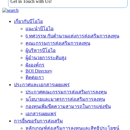
Get in Touch with Us!
เกี่ยวกับบีโอไอ
แนะนำบีโอไอ
6 ทศวรรษ กับตำนานแห่งการส่งเสริมการลงทุน
คณะกรรมการส่งเสริมการลงทุน
ผู้บริหารบีโอไอ
ผู้อำนวยการระดับสูง
ผังองค์กร
BOI Directory
ติดต่อเรา
ประกาศและเอกสารเผยแพร่
ประกาศคณะกรรมการส่งเสริมการลงทุน
นโยบายและมาตรการส่งเสริมการลงทุน
กองทุนเพิ่มขีดความสามารถในการแข่งขัน
เอกสารเผยแพร่
การยื่นขอรับการส่งเสริม
หลักเกณฑ์ส่งเสริมการลงทุนและสิทธิประโยชน์