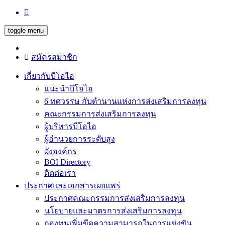
toggle menu
สมัครสมาชิก
เกี่ยวกับบีโอไอ
แนะนำบีโอไอ
6 ทศวรรษ กับตำนานแห่งการส่งเสริมการลงทุน
คณะกรรมการส่งเสริมการลงทุน
ผู้บริหารบีโอไอ
ผู้อำนวยการระดับสูง
ผังองค์กร
BOI Directory
ติดต่อเรา
ประกาศและเอกสารเผยแพร่
ประกาศคณะกรรมการส่งเสริมการลงทุน
นโยบายและมาตรการส่งเสริมการลงทุน
กองทุนเพิ่มขีดความสามารถในการแข่งขัน