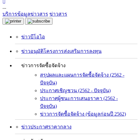
...
บริการข้อมูลข่าวสาร
ข่าวสาร
ข่าวบีโอไอ
ข่าวอนุมัติโครงการส่งเสริมการลงทุน
ข่าวการจัดซื้อจัดจ้าง
สรุปผลและแผนการจัดซื้อจัดจ้าง (2562 -
ปัจจุบัน)
ประกาศเชิญชวน (2562 - ปัจจุบัน)
ประกาศผู้ชนะการเสนอราคา (2562 -
ปัจจุบัน)
ข่าวการจัดซื้อจัดจ้าง (ข้อมูลก่อนปี 2562)
ข่าวประกาศราคากลาง