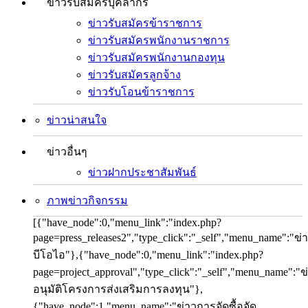
ข่าวรับสมัครบุคลากร
ข่าวรับสมัครข้าราชการ
ข่าวรับสมัครพนักงานราชการ
ข่าวรับสมัครพนักงานกองทุน
ข่าวรับสมัครลูกจ้าง
ข่าวรับโอนข้าราชการ
ข่าวน่าสนใจ
ข่าวอื่นๆ
ข่าวฝากประชาสัมพันธ์
ภาพข่าวกิจกรรม
[{"have_node":0,"menu_link":"index.php?
page=press_releases2","type_click":"_self","menu_name":"ข่
บีโอไอ"},{"have_node":0,"menu_link":"index.php?
page=project_approval","type_click":"_self","menu_name":"ข
อนุมัติโครงการส่งเสริมการลงทุน"},
{"have_node":1,"menu_name":"ข่าวการจัดซื้อจัด