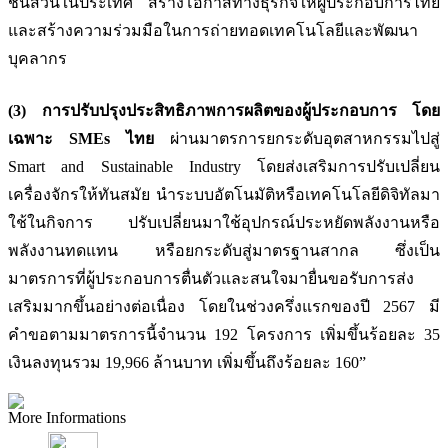
ชิ้นส่วนในประเทศ สร้างโอกาสทางธุรกิจให้ผู้ประกอบการไทย
และสร้างความร่วมมือในการถ่ายทอดเทคโนโลยีและพัฒนา
บุคลากร
(3) การปรับปรุงประสิทธิภาพการผลิตของผู้ประกอบการ โดย
เฉพาะ SMEs ไทย
ผ่านมาตรการยกระดับอุตสาหกรรมไปสู่
Smart and Sustainable Industry โดยส่งเสริมการปรับเปลี่ยน
เครื่องจักรให้ทันสมัย นำระบบอัตโนมัติหรือเทคโนโลยีดิจิทัลมา
ใช้ในกิจการ ปรับเปลี่ยนมาใช้อุปกรณ์ประหยัดพลังงานหรือ
พลังงานทดแทน หรือยกระดับสู่มาตรฐานสากล ซึ่งเป็น
มาตรการที่ผู้ประกอบการตื่นตัวและสนใจมายื่นขอรับการส่ง
เสริมมากขึ้นอย่างต่อเนื่อง โดยในช่วงครึ่งแรกของปี 2567 มี
คำขอตามมาตรการนี้จำนวน 192 โครงการ เพิ่มขึ้นร้อยละ 35
เงินลงทุนรวม 19,966 ล้านบาท เพิ่มขึ้นถึงร้อยละ 160”
More Informations