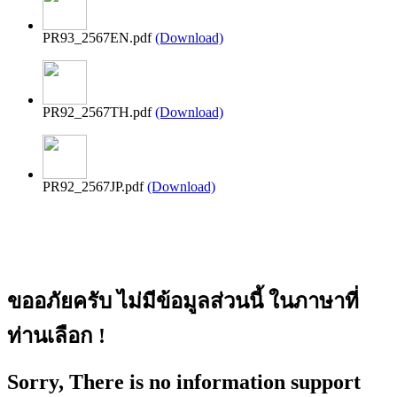
PR93_2567EN.pdf
(Download)
PR92_2567TH.pdf
(Download)
PR92_2567JP.pdf
(Download)
ขออภัยครับ ไม่มีข้อมูลส่วนนี้ ในภาษาที่
ท่านเลือก !
Sorry, There is no information support