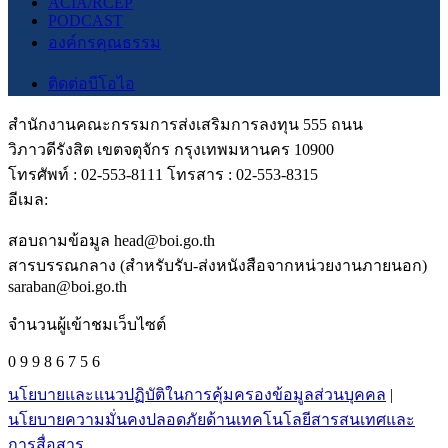
ACIA/RCEP
PODCAST
องค์กรคุณธรรม
ติดต่อบีโอไอ
สำนักงานคณะกรรมการส่งเสริมการลงทุน 555 ถนน
วิภาวดีรังสิต เขตจตุจักร กรุงเทพมหานคร 10900
โทรศัพท์ : 02-553-8111 โทรสาร : 02-553-8315
อีเมล:
สอบถามข้อมูล head@boi.go.th
สารบรรณกลาง (สำหรับรับ-ส่งหนังสือจากหน่วยงานภายนอก)
saraban@boi.go.th
จำนวนผู้เข้าชมเว็บไซต์
0 9 9 8 6 7 5 6
นโยบายและแนวปฏิบัติในการคุ้มครองข้อมูลส่วนบุคคล
|
นโยบายความมั่นคงปลอดภัยด้านเทคโนโลยีสารสนเทศและ
การสื่อสาร