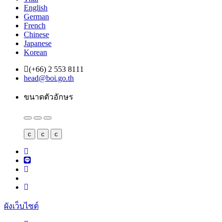
English
German
French
Chinese
Japanese
Korean
(+66) 2 553 8111
head@boi.go.th
ขนาดตัวอักษร
c
c
c
ผังเว็บไซต์