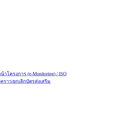
โครงการ (e-Monitoring) / ISO
คราว/ยกเลิกบัตรส่งเสริม