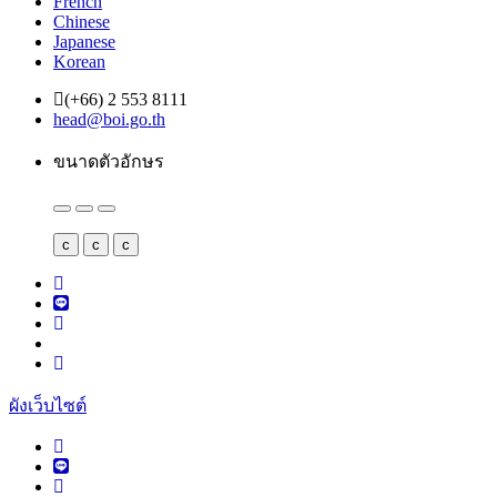
French
Chinese
Japanese
Korean
(+66) 2 553 8111
head@boi.go.th
ขนาดตัวอักษร
c
c
c
ผังเว็บไซต์