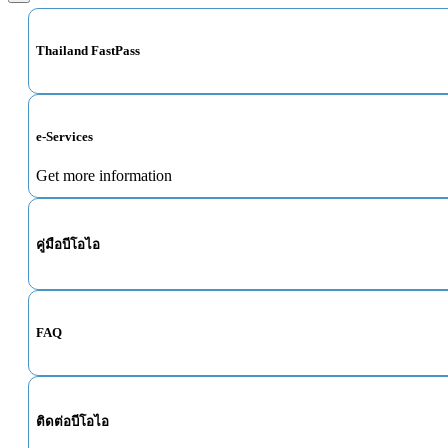
Thailand FastPass
e-Services
Get more information
คู่มือบีโอไอ
FAQ
ติดต่อบีโอไอ