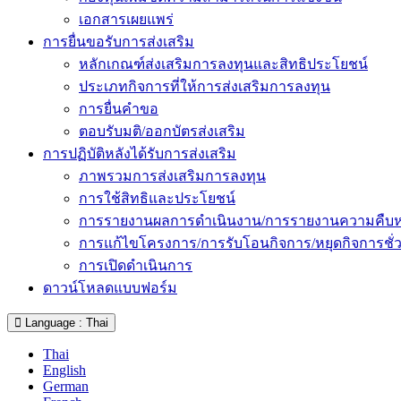
เอกสารเผยแพร่
การยื่นขอรับการส่งเสริม
หลักเกณฑ์ส่งเสริมการลงทุนและสิทธิประโยชน์
ประเภทกิจการที่ให้การส่งเสริมการลงทุน
การยื่นคำขอ
ตอบรับมติ/ออกบัตรส่งเสริม
การปฏิบัติหลังได้รับการส่งเสริม
ภาพรวมการส่งเสริมการลงทุน
การใช้สิทธิและประโยชน์
การรายงานผลการดำเนินงาน/การรายงานความคืบหน้า
การแก้ไขโครงการ/การรับโอนกิจการ/หยุดกิจการชั่ว
การเปิดดำเนินการ
ดาวน์โหลดแบบฟอร์ม
Language : Thai
Thai
English
German