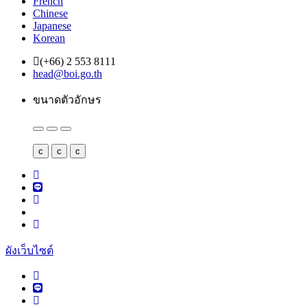
French
Chinese
Japanese
Korean
(+66) 2 553 8111
head@boi.go.th
ขนาดตัวอักษร
c
c
c
ผังเว็บไซต์