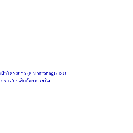
โครงการ (e-Monitoring) / ISO
คราว/ยกเลิกบัตรส่งเสริม