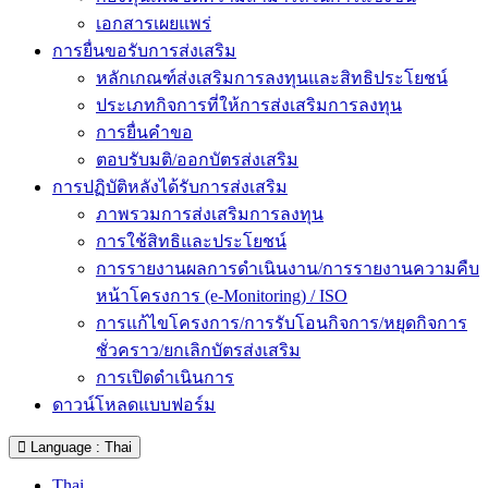
เอกสารเผยแพร่
การยื่นขอรับการส่งเสริม
หลักเกณฑ์ส่งเสริมการลงทุนและสิทธิประโยชน์
ประเภทกิจการที่ให้การส่งเสริมการลงทุน
การยื่นคำขอ
ตอบรับมติ/ออกบัตรส่งเสริม
การปฏิบัติหลังได้รับการส่งเสริม
ภาพรวมการส่งเสริมการลงทุน
การใช้สิทธิและประโยชน์
การรายงานผลการดำเนินงาน/การรายงานความคืบ
หน้าโครงการ (e-Monitoring) / ISO
การแก้ไขโครงการ/การรับโอนกิจการ/หยุดกิจการ
ชั่วคราว/ยกเลิกบัตรส่งเสริม
การเปิดดำเนินการ
ดาวน์โหลดแบบฟอร์ม
Language : Thai
Thai