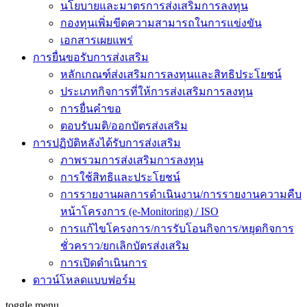
นโยบายและมาตรการส่งเสริมการลงทุน
กองทุนเพิ่มขีดความสามารถในการแข่งขัน
เอกสารเผยแพร่
การยื่นขอรับการส่งเสริม
หลักเกณฑ์ส่งเสริมการลงทุนและสิทธิประโยชน์
ประเภทกิจการที่ให้การส่งเสริมการลงทุน
การยื่นคำขอ
ตอบรับมติ/ออกบัตรส่งเสริม
การปฏิบัติหลังได้รับการส่งเสริม
ภาพรวมการส่งเสริมการลงทุน
การใช้สิทธิและประโยชน์
การรายงานผลการดำเนินงาน/การรายงานความคืบ
หน้าโครงการ (e-Monitoring) / ISO
การแก้ไขโครงการ/การรับโอนกิจการ/หยุดกิจการ
ชั่วคราว/ยกเลิกบัตรส่งเสริม
การเปิดดำเนินการ
ดาวน์โหลดแบบฟอร์ม
toggle menu