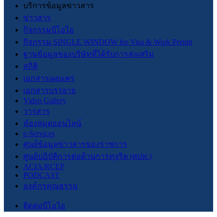
บริการข้อมูลข่าวสาร
ข่าวสาร
กิจกรรมบีโอไอ
กิจกรรม SINGLE WINDOW for Visa & Work Permit
ฐานข้อมูลของบริษัทที่ได้รับการส่งเสริม
สถิติ
เอกสารเผยแพร่
เอกสารบรรยาย
Video Gallery
วารสาร
ห้องสมุดออนไลน์
e-Services
ศูนย์ข้อมูลข่าวสารของราชการ
ศูนย์ปฏิบัติการต่อต้านการทุจริต (ศปท.)
ACIA/RCEP
PODCAST
องค์กรคุณธรรม
ติดต่อบีโอไอ