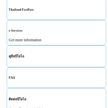
Thailand FastPass
e-Services
Get more information
คู่มือบีโอไอ
FAQ
ติดต่อบีโอไอ