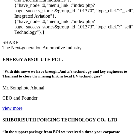
{"have_node":0,"menu_link":"index.php?
page=success_stories&group_id=101370","type_click":"_sel
Integrated Aviation"},
{"have_node":0,"menu_link":"index.php?
page=success_stories&group_id=101373","type_click":"_self
Technology"},]
SHARE
The Next-generation Automotive Industry
ENERGY ABSOLUTE PCL.
"With this move we have brought Amita's technology and key engineers to
Thailand to close the missing link in local EV technologies”
Mr. Somphote Ahunai
CEO and Founder
view more
SRIBORISUTH FORGING TECHNOLOGY CO., LTD
“In the support package from BOI we received a three-year corporate