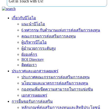
Get in Touch with Us!
เกี่ยวกับบีโอไอ
แนะนำบีโอไอ
6 ทศวรรษ กับตำนานแห่งการส่งเสริมการลงทุน
คณะกรรมการส่งเสริมการลงทุน
ผู้บริหารบีโอไอ
ผู้อำนวยการระดับสูง
ผังองค์กร
BOI Directory
ติดต่อเรา
ประกาศและเอกสารเผยแพร่
ประกาศคณะกรรมการส่งเสริมการลงทุน
นโยบายและมาตรการส่งเสริมการลงทุน
กองทุนเพิ่มขีดความสามารถในการแข่งขัน
เอกสารเผยแพร่
การยื่นขอรับการส่งเสริม
หลักเกณฑ์ส่งเสริมการลงทุนและสิทธิประโยชน์