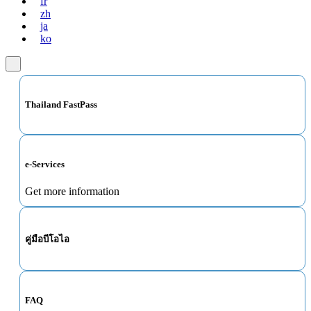
fr
zh
ja
ko
Thailand FastPass
e-Services
Get more information
คู่มือบีโอไอ
FAQ