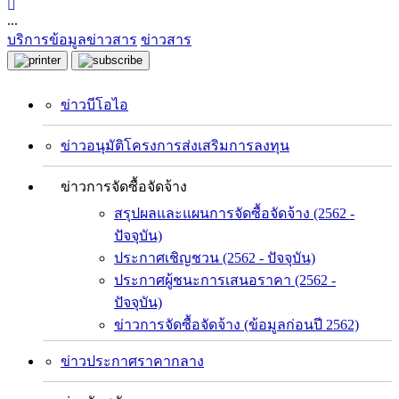
...
บริการข้อมูลข่าวสาร
ข่าวสาร
ข่าวบีโอไอ
ข่าวอนุมัติโครงการส่งเสริมการลงทุน
ข่าวการจัดซื้อจัดจ้าง
สรุปผลและแผนการจัดซื้อจัดจ้าง (2562 -
ปัจจุบัน)
ประกาศเชิญชวน (2562 - ปัจจุบัน)
ประกาศผู้ชนะการเสนอราคา (2562 -
ปัจจุบัน)
ข่าวการจัดซื้อจัดจ้าง (ข้อมูลก่อนปี 2562)
ข่าวประกาศราคากลาง