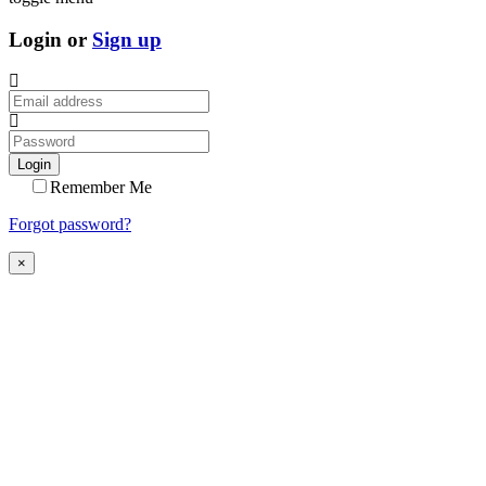
Login or
Sign up
Login
Remember Me
Forgot password?
×