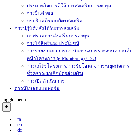
ประเภทกิจการที่ให้การส่งเสริมการลงทุน
การยื่นคำขอ
ตอบรับมติ/ออกบัตรส่งเสริม
การปฏิบัติหลังได้รับการส่งเสริม
ภาพรวมการส่งเสริมการลงทุน
การใช้สิทธิและประโยชน์
การรายงานผลการดำเนินงาน/การรายงานความคืบ
หน้าโครงการ (e-Monitoring) / ISO
การแก้ไขโครงการ/การรับโอนกิจการ/หยุดกิจการ
ชั่วคราว/ยกเลิกบัตรส่งเสริม
การเปิดดำเนินการ
ดาวน์โหลดแบบฟอร์ม
toggle menu
th
th
en
de