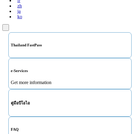
fr
zh
ja
ko
Thailand FastPass
e-Services
Get more information
คู่มือบีโอไอ
FAQ