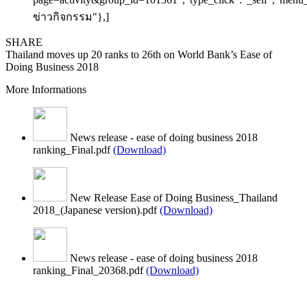
ข่าวกิจกรรม"},]
SHARE
Thailand moves up 20 ranks to 26th on World Bank’s Ease of
Doing Business 2018
More Informations
News release - ease of doing business 2018
ranking_Final.pdf
(Download)
New Release Ease of Doing Business_Thailand
2018_(Japanese version).pdf
(Download)
News release - ease of doing business 2018
ranking_Final_20368.pdf
(Download)