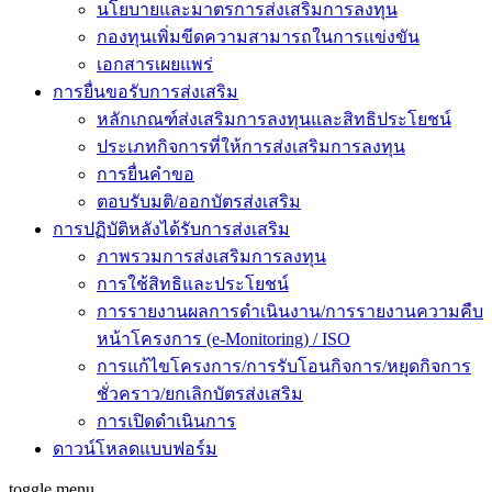
นโยบายและมาตรการส่งเสริมการลงทุน
กองทุนเพิ่มขีดความสามารถในการแข่งขัน
เอกสารเผยแพร่
การยื่นขอรับการส่งเสริม
หลักเกณฑ์ส่งเสริมการลงทุนและสิทธิประโยชน์
ประเภทกิจการที่ให้การส่งเสริมการลงทุน
การยื่นคำขอ
ตอบรับมติ/ออกบัตรส่งเสริม
การปฏิบัติหลังได้รับการส่งเสริม
ภาพรวมการส่งเสริมการลงทุน
การใช้สิทธิและประโยชน์
การรายงานผลการดำเนินงาน/การรายงานความคืบ
หน้าโครงการ (e-Monitoring) / ISO
การแก้ไขโครงการ/การรับโอนกิจการ/หยุดกิจการ
ชั่วคราว/ยกเลิกบัตรส่งเสริม
การเปิดดำเนินการ
ดาวน์โหลดแบบฟอร์ม
toggle menu