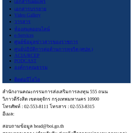
เอกสารเผยแพร่
เอกสารบรรยาย
Video Gallery
วารสาร
ห้องสมุดออนไลน์
e-Services
ศูนย์ข้อมูลข่าวสารของราชการ
ศูนย์ปฏิบัติการต่อต้านการทุจริต (ศปท.)
ACIA/RCEP
PODCAST
องค์กรคุณธรรม
ติดต่อบีโอไอ
สำนักงานคณะกรรมการส่งเสริมการลงทุน 555 ถนน
วิภาวดีรังสิต เขตจตุจักร กรุงเทพมหานคร 10900
โทรศัพท์ : 02-553-8111 โทรสาร : 02-553-8315
อีเมล:
สอบถามข้อมูล head@boi.go.th