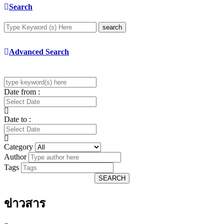
Search
search
Advanced Search
Date from :
Date to :
Category
Author
Tags
SEARCH
ข่าวสาร