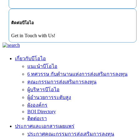
ติดต่อบีโอไอ
Get in Touch with Us!
เกี่ยวกับบีโอไอ
แนะนำบีโอไอ
6 ทศวรรษ กับตำนานแห่งการส่งเสริมการลงทุน
คณะกรรมการส่งเสริมการลงทุน
ผู้บริหารบีโอไอ
ผู้อำนวยการระดับสูง
ผังองค์กร
BOI Directory
ติดต่อเรา
ประกาศและเอกสารเผยแพร่
ประกาศคณะกรรมการส่งเสริมการลงทุน