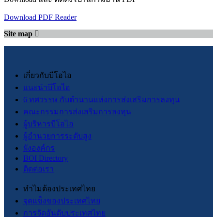
Download PDF Reader
Site map
เกี่ยวกับบีโอไอ
แนะนำบีโอไอ
6 ทศวรรษ กับตำนานแห่งการส่งเสริมการลงทุน
คณะกรรมการส่งเสริมการลงทุน
ผู้บริหารบีโอไอ
ผู้อำนวยการระดับสูง
ผังองค์กร
BOI Directory
ติดต่อเรา
ทำไมต้องประเทศไทย
จุดแข็งของประเทศไทย
การจัดอันดับประเทศไทย