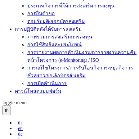
ประเภทกิจการที่ให้การส่งเสริมการลงทุน
การยื่นคำขอ
ตอบรับมติ/ออกบัตรส่งเสริม
การปฏิบัติหลังได้รับการส่งเสริม
ภาพรวมการส่งเสริมการลงทุน
การใช้สิทธิและประโยชน์
การรายงานผลการดำเนินงาน/การรายงานความคืบ
หน้าโครงการ (e-Monitoring) / ISO
การแก้ไขโครงการ/การรับโอนกิจการ/หยุดกิจการ
ชั่วคราว/ยกเลิกบัตรส่งเสริม
การเปิดดำเนินการ
ดาวน์โหลดแบบฟอร์ม
toggle menu
th
th
en
de