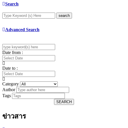
Search
search
Advanced Search
Date from :
Date to :
Category
Author
Tags
SEARCH
ข่าวสาร