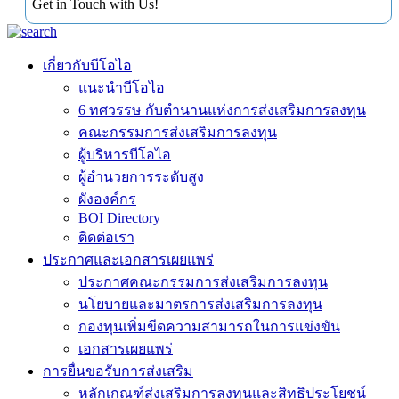
Get in Touch with Us!
เกี่ยวกับบีโอไอ
แนะนำบีโอไอ
6 ทศวรรษ กับตำนานแห่งการส่งเสริมการลงทุน
คณะกรรมการส่งเสริมการลงทุน
ผู้บริหารบีโอไอ
ผู้อำนวยการระดับสูง
ผังองค์กร
BOI Directory
ติดต่อเรา
ประกาศและเอกสารเผยแพร่
ประกาศคณะกรรมการส่งเสริมการลงทุน
นโยบายและมาตรการส่งเสริมการลงทุน
กองทุนเพิ่มขีดความสามารถในการแข่งขัน
เอกสารเผยแพร่
การยื่นขอรับการส่งเสริม
หลักเกณฑ์ส่งเสริมการลงทุนและสิทธิประโยชน์