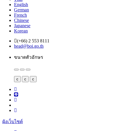
English
German
French
Chinese
Japanese
Korean
(+66) 2 553 8111
head@boi.go.th
ขนาดตัวอักษร
c
c
c
ผังเว็บไซต์