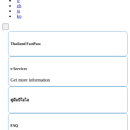
fr
zh
ja
ko
Thailand FastPass
e-Services
Get more information
คู่มือบีโอไอ
FAQ