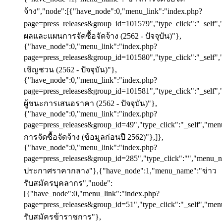
จ้าง","node":[{"have_node":0,"menu_link":"index.php?
page=press_releases&group_id=101579","type_click":"_self
ผลและแผนการจัดซื้อจัดจ้าง (2562 - ปัจจุบัน)"},
{"have_node":0,"menu_link":"index.php?
page=press_releases&group_id=101580","type_click":"_sel
เชิญชวน (2562 - ปัจจุบัน)"},
{"have_node":0,"menu_link":"index.php?
page=press_releases&group_id=101581","type_click":"_sel
ผู้ชนะการเสนอราคา (2562 - ปัจจุบัน)"},
{"have_node":0,"menu_link":"index.php?
page=press_releases&group_id=49","type_click":"_self","me
การจัดซื้อจัดจ้าง (ข้อมูลก่อนปี 2562)"},]},
{"have_node":0,"menu_link":"index.php?
page=press_releases&group_id=285","type_click":"","menu_
ประกาศราคากลาง"},{"have_node":1,"menu_name":"ข่าว
รับสมัครบุคลากร","node":
[{"have_node":0,"menu_link":"index.php?
page=press_releases&group_id=51","type_click":"_self","me
รับสมัครข้าราชการ"},