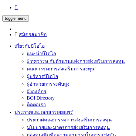
toggle menu
สมัครสมาชิก
เกี่ยวกับบีโอไอ
แนะนำบีโอไอ
6 ทศวรรษ กับตำนานแห่งการส่งเสริมการลงทุน
คณะกรรมการส่งเสริมการลงทุน
ผู้บริหารบีโอไอ
ผู้อำนวยการระดับสูง
ผังองค์กร
BOI Directory
ติดต่อเรา
ประกาศและเอกสารเผยแพร่
ประกาศคณะกรรมการส่งเสริมการลงทุน
นโยบายและมาตรการส่งเสริมการลงทุน
กองทุนเพิ่มขีดความสามารถในการแข่งขัน