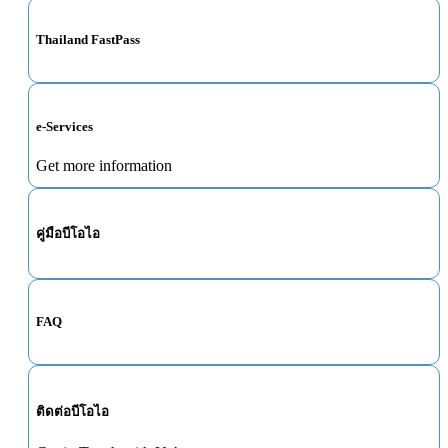
Thailand FastPass
e-Services
Get more information
คู่มือบีโอไอ
FAQ
ติดต่อบีโอไอ