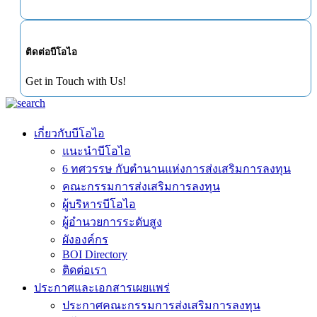
ติดต่อบีโอไอ
Get in Touch with Us!
เกี่ยวกับบีโอไอ
แนะนำบีโอไอ
6 ทศวรรษ กับตำนานแห่งการส่งเสริมการลงทุน
คณะกรรมการส่งเสริมการลงทุน
ผู้บริหารบีโอไอ
ผู้อำนวยการระดับสูง
ผังองค์กร
BOI Directory
ติดต่อเรา
ประกาศและเอกสารเผยแพร่
ประกาศคณะกรรมการส่งเสริมการลงทุน