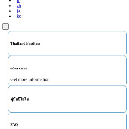
fr
zh
ja
ko
Thailand FastPass
e-Services
Get more information
คู่มือบีโอไอ
FAQ