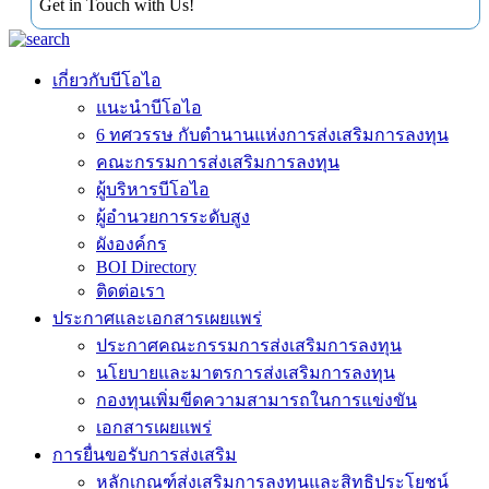
Get in Touch with Us!
เกี่ยวกับบีโอไอ
แนะนำบีโอไอ
6 ทศวรรษ กับตำนานแห่งการส่งเสริมการลงทุน
คณะกรรมการส่งเสริมการลงทุน
ผู้บริหารบีโอไอ
ผู้อำนวยการระดับสูง
ผังองค์กร
BOI Directory
ติดต่อเรา
ประกาศและเอกสารเผยแพร่
ประกาศคณะกรรมการส่งเสริมการลงทุน
นโยบายและมาตรการส่งเสริมการลงทุน
กองทุนเพิ่มขีดความสามารถในการแข่งขัน
เอกสารเผยแพร่
การยื่นขอรับการส่งเสริม
หลักเกณฑ์ส่งเสริมการลงทุนและสิทธิประโยชน์