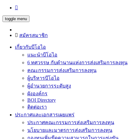
toggle menu
สมัครสมาชิก
เกี่ยวกับบีโอไอ
แนะนำบีโอไอ
6 ทศวรรษ กับตำนานแห่งการส่งเสริมการลงทุน
คณะกรรมการส่งเสริมการลงทุน
ผู้บริหารบีโอไอ
ผู้อำนวยการระดับสูง
ผังองค์กร
BOI Directory
ติดต่อเรา
ประกาศและเอกสารเผยแพร่
ประกาศคณะกรรมการส่งเสริมการลงทุน
นโยบายและมาตรการส่งเสริมการลงทุน
กองทุนเพิ่มขีดความสามารถในการแข่งขัน