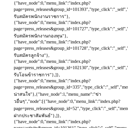
{"have_node":0,"menu_link":"index.php?
page=press_releases&group_id=101393","type_click":"_self
รับสมัครพนักงานราชการ"},
{"have_node":0,"menu_link":"index.php?
page=press_releases&group_id=101727","type_click":"_self
รับสมัครพนักงานกองทุน"},
{"have_node":0,"menu_link":"index.php?
page=press_releases&group_id=101728","type_click":"_self
รับสมัครลูกจ้าง"},
{"have_node":0,"menu_link":"index.php?
page=press_releases&group_id=102130","type_click":"_self
รับโอนข้าราชการ"},]},
{"have_node":0,"menu_link":"index.php?
page=press_releases&group_id=335","type_click":"_self","m
น่าสนใจ"},{"have_node":1,"menu_name":"ข่า
วอื่นๆ","node":[{"have_node":0,"menu_link":"index.php?
page=press_releases&group_id=52","type_click":"_self","me
ฝากประชาสัมพันธ์"},]},
{"have_node":0,"menu_link":"index.php?
page=activity&group_id=101361","type_click":"_self","me