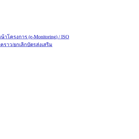
โครงการ (e-Monitoring) / ISO
คราว/ยกเลิกบัตรส่งเสริม