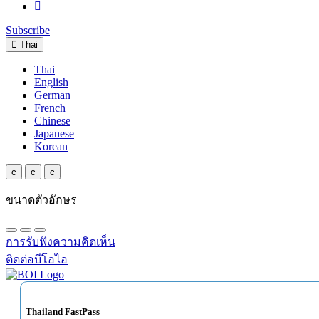
Subscribe
Thai
Thai
English
German
French
Chinese
Japanese
Korean
c
c
c
ขนาดตัวอักษร
การรับฟังความคิดเห็น
ติดต่อบีโอไอ
Thailand FastPass