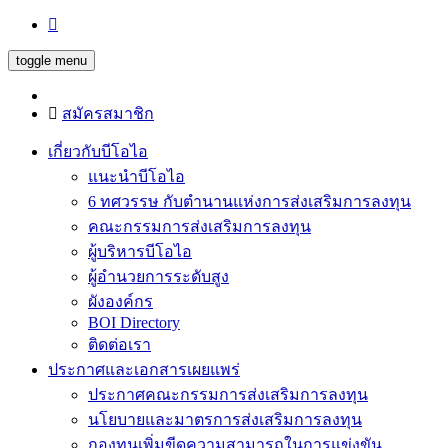
toggle menu
สมัครสมาชิก
เกี่ยวกับบีโอไอ
แนะนำบีโอไอ
6 ทศวรรษ กับตำนานแห่งการส่งเสริมการลงทุน
คณะกรรมการส่งเสริมการลงทุน
ผู้บริหารบีโอไอ
ผู้อำนวยการระดับสูง
ผังองค์กร
BOI Directory
ติดต่อเรา
ประกาศและเอกสารเผยแพร่
ประกาศคณะกรรมการส่งเสริมการลงทุน
นโยบายและมาตรการส่งเสริมการลงทุน
กองทุนเพิ่มขีดความสามารถในการแข่งขัน