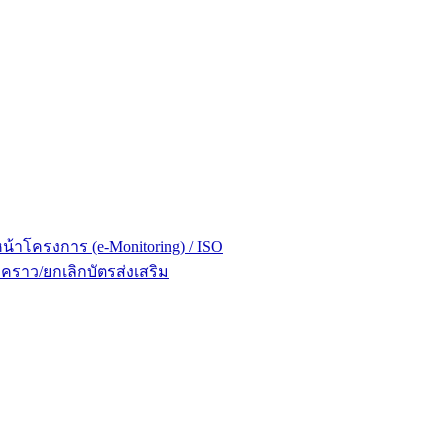
โครงการ (e-Monitoring) / ISO
คราว/ยกเลิกบัตรส่งเสริม