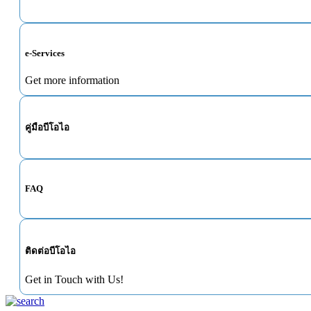
e-Services
Get more information
คู่มือบีโอไอ
FAQ
ติดต่อบีโอไอ
Get in Touch with Us!