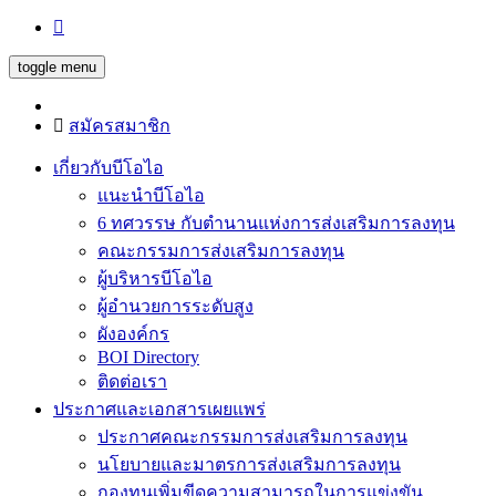
toggle menu
สมัครสมาชิก
เกี่ยวกับบีโอไอ
แนะนำบีโอไอ
6 ทศวรรษ กับตำนานแห่งการส่งเสริมการลงทุน
คณะกรรมการส่งเสริมการลงทุน
ผู้บริหารบีโอไอ
ผู้อำนวยการระดับสูง
ผังองค์กร
BOI Directory
ติดต่อเรา
ประกาศและเอกสารเผยแพร่
ประกาศคณะกรรมการส่งเสริมการลงทุน
นโยบายและมาตรการส่งเสริมการลงทุน
กองทุนเพิ่มขีดความสามารถในการแข่งขัน