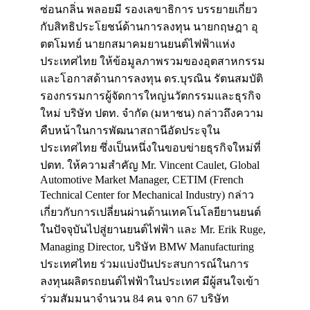
ซ่อนกลิ่น พลอยมี รองเลขาธิการ บรรยายเกี่ยว
กับสิทธิประโยชน์ด้านการลงทุน นายกฤษฎา อุ
ตตโมทย์ นายกสมาคมยานยนต์ไฟฟ้าแห่ง
ประเทศไทย ให้ข้อมูลภาพรวมของอุตสาหกรรม
และโอกาสด้านการลงทุน ดร.บุรณิน รัตนสมบัติ
รองกรรมการผู้จัดการใหญ่นวัตกรรมและธุรกิจ
ใหม่ บริษัท ปตท. จำกัด (มหาชน) กล่าวถึงความ
คืบหน้าในการพัฒนาสถานีอัดประจุใน
ประเทศไทย ซึ่งเป็นหนึ่งในขอบข่ายธุรกิจใหม่ที่
ปตท. ให้ความสำคัญ Mr. Vincent Caulet, Global
Automotive Market Manager, CETIM (French
Technical Center for Mechanical Industry) กล่าว
เกี่ยวกับการเปลี่ยนผ่านด้านเทคโนโลยียานยนต์
ในปัจจุบันไปสู่ยานยนต์ไฟฟ้า และ Mr. Erik Ruge,
Managing Director, บริษัท BMW Manufacturing
ประเทศไทย ร่วมแบ่งปันประสบการณ์ในการ
ลงทุนผลิตรถยนต์ไฟฟ้าในประเทศ มีผู้สนใจเข้า
ร่วมสัมมนาจำนวน 84 คน จาก 67 บริษัท