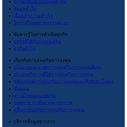
ความเป็นอยู่ในประเทศไทย
ข้อมูลทั่วไป
เรื่องเล่าความสำเร็จ
โอกาสในอุตสาหกรรมต่างๆ
ข้อควรรู้ในการดำเนินธุรกิจ
ธุรกิจที่ได้รับการส่งเสริม
ธุรกิจทั่วไป
เกี่ยวกับการส่งเสริมการลงทุน
นโยบายและมาตรการส่งเสริมการลงทุนพิเศษ
ประเภทกิจการที่ให้การส่งเสริมการลงทุน
หลักเกณฑ์การส่งเสริมการลงทุนและสิทธิประโยชน์
ขั้นตอน
ดาวน์โหลดแบบฟอร์ม
กฏหมาย ระเบียบ และประกาศ
คู่มือการขอรับการส่งเสริมการลงทุน
บริการข้อมูลข่าวสาร