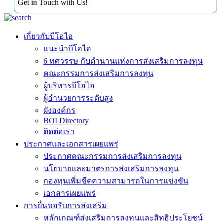
Get in Touch with Us!
เกี่ยวกับบีโอไอ
แนะนำบีโอไอ
6 ทศวรรษ กับตำนานแห่งการส่งเสริมการลงทุน
คณะกรรมการส่งเสริมการลงทุน
ผู้บริหารบีโอไอ
ผู้อำนวยการระดับสูง
ผังองค์กร
BOI Directory
ติดต่อเรา
ประกาศและเอกสารเผยแพร่
ประกาศคณะกรรมการส่งเสริมการลงทุน
นโยบายและมาตรการส่งเสริมการลงทุน
กองทุนเพิ่มขีดความสามารถในการแข่งขัน
เอกสารเผยแพร่
การยื่นขอรับการส่งเสริม
หลักเกณฑ์ส่งเสริมการลงทุนและสิทธิประโยชน์