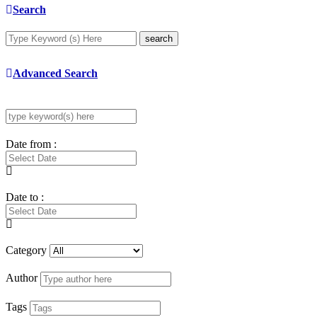
Search
search
Advanced Search
Date from :
Date to :
Category
Author
Tags