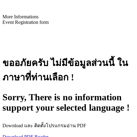
More Informations
Event Registration form
ขออภัยครับ ไม่มีข้อมูลส่วนนี้ ใน
ภาษาที่ท่านเลือก !
Sorry, There is no information
support your selected language !
Download และ ติดตั้งโปรแกรมอ่าน PDF
Download PDF Reader