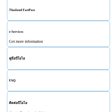
Thailand FastPass
e-Services
Get more information
คู่มือบีโอไอ
FAQ
ติดต่อบีโอไอ