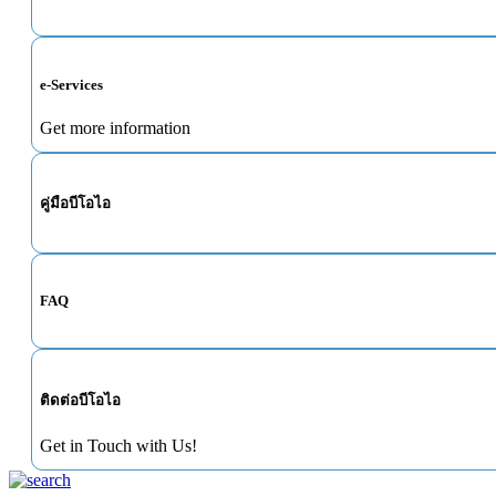
e-Services
Get more information
คู่มือบีโอไอ
FAQ
ติดต่อบีโอไอ
Get in Touch with Us!