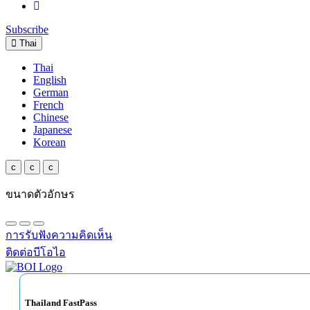
Subscribe
Thai
Thai
English
German
French
Chinese
Japanese
Korean
c
c
c
ขนาดตัวอักษร
การรับฟังความคิดเห็น
ติดต่อบีโอไอ
Thailand FastPass