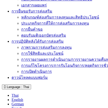
เอกสารเผยแพร่
การยื่นขอรับการส่งเสริม
หลักเกณฑ์ส่งเสริมการลงทุนและสิทธิประโยชน์
ประเภทกิจการที่ให้การส่งเสริมการลงทุน
การยื่นคำขอ
ตอบรับมติ/ออกบัตรส่งเสริม
การปฏิบัติหลังได้รับการส่งเสริม
ภาพรวมการส่งเสริมการลงทุน
การใช้สิทธิและประโยชน์
การรายงานผลการดำเนินงาน/การรายงานความคืบหน้า
การแก้ไขโครงการ/การรับโอนกิจการ/หยุดกิจการชั่ว
การเปิดดำเนินการ
ดาวน์โหลดแบบฟอร์ม
Language : Thai
Thai
English
German