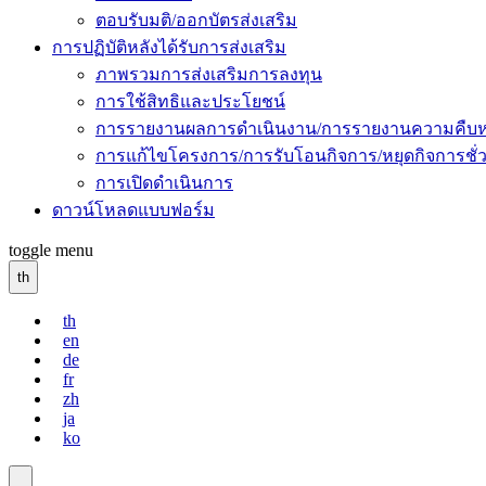
ตอบรับมติ/ออกบัตรส่งเสริม
การปฏิบัติหลังได้รับการส่งเสริม
ภาพรวมการส่งเสริมการลงทุน
การใช้สิทธิและประโยชน์
การรายงานผลการดำเนินงาน/การรายงานความคืบหน้า
การแก้ไขโครงการ/การรับโอนกิจการ/หยุดกิจการชั่ว
การเปิดดำเนินการ
ดาวน์โหลดแบบฟอร์ม
toggle menu
th
th
en
de
fr
zh
ja
ko