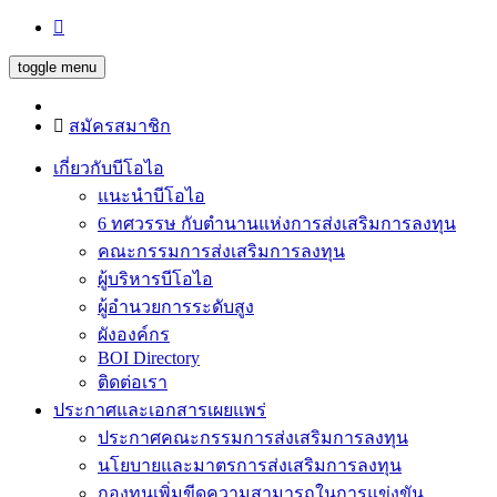
toggle menu
สมัครสมาชิก
เกี่ยวกับบีโอไอ
แนะนำบีโอไอ
6 ทศวรรษ กับตำนานแห่งการส่งเสริมการลงทุน
คณะกรรมการส่งเสริมการลงทุน
ผู้บริหารบีโอไอ
ผู้อำนวยการระดับสูง
ผังองค์กร
BOI Directory
ติดต่อเรา
ประกาศและเอกสารเผยแพร่
ประกาศคณะกรรมการส่งเสริมการลงทุน
นโยบายและมาตรการส่งเสริมการลงทุน
กองทุนเพิ่มขีดความสามารถในการแข่งขัน