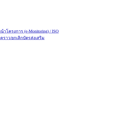
โครงการ (e-Monitoring) / ISO
คราว/ยกเลิกบัตรส่งเสริม