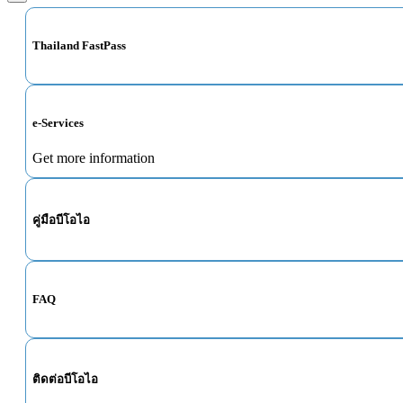
Thailand FastPass
e-Services
Get more information
คู่มือบีโอไอ
FAQ
ติดต่อบีโอไอ