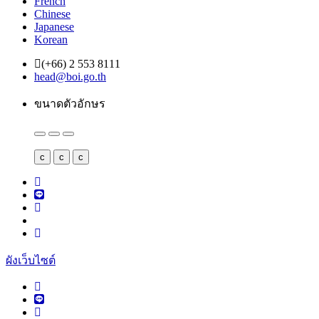
French
Chinese
Japanese
Korean
(+66) 2 553 8111
head@boi.go.th
ขนาดตัวอักษร
c
c
c
ผังเว็บไซต์