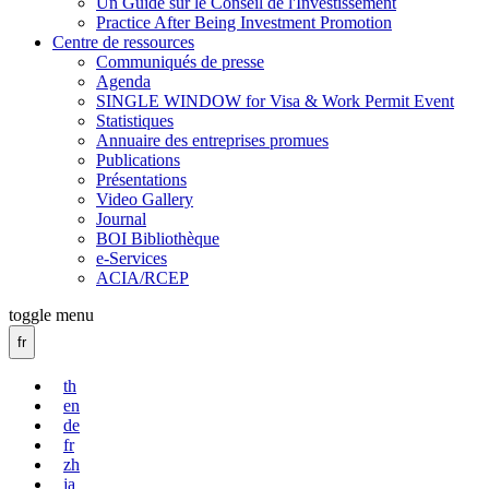
Un Guide sur le Conseil de l'Investissement
Practice After Being Investment Promotion
Centre de ressources
Communiqués de presse
Agenda
SINGLE WINDOW for Visa & Work Permit Event
Statistiques
Annuaire des entreprises promues
Publications
Présentations
Video Gallery
Journal
BOI Bibliothèque
e-Services
ACIA/RCEP
toggle menu
fr
th
en
de
fr
zh
ja