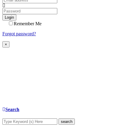
Login
Remember Me
Forgot password?
×
Search
search