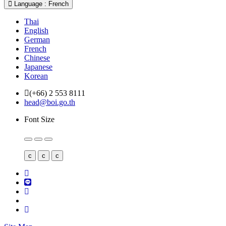
Language : French
Thai
English
German
French
Chinese
Japanese
Korean
(+66) 2 553 8111
head@boi.go.th
Font Size
c
c
c