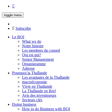
toggle menu
Subscribe
Le BOI
What we do
Notre histoire
Les membres du conseil
Qui est qui?
Senior Management
Organigramme
Adresse
Pourquoi la Thaîlande
Les avantages de la Thaîlande
macroéconomie
Vivre en Thaïlande
La Thaîlande en Bref
Avis des investisseurs
Secteurs clés
Doing business
How to do Business with BOI