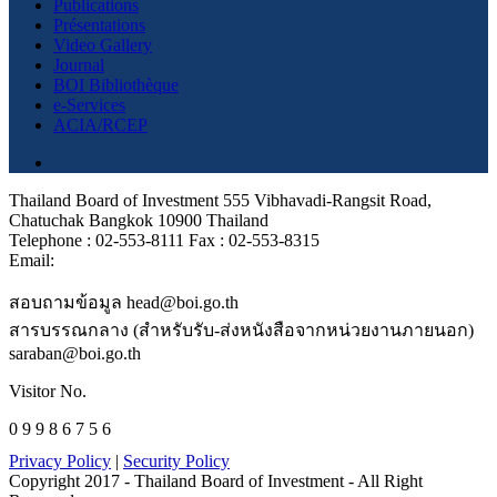
Publications
Présentations
Video Gallery
Journal
BOI Bibliothèque
e-Services
ACIA/RCEP
Thailand Board of Investment 555 Vibhavadi-Rangsit Road,
Chatuchak Bangkok 10900 Thailand
Telephone : 02-553-8111 Fax : 02-553-8315
Email:
สอบถามข้อมูล head@boi.go.th
สารบรรณกลาง (สำหรับรับ-ส่งหนังสือจากหน่วยงานภายนอก)
saraban@boi.go.th
Visitor No.
0 9 9 8 6 7 5 6
Privacy Policy
|
Security Policy
Copyright 2017 - Thailand Board of Investment - All Right