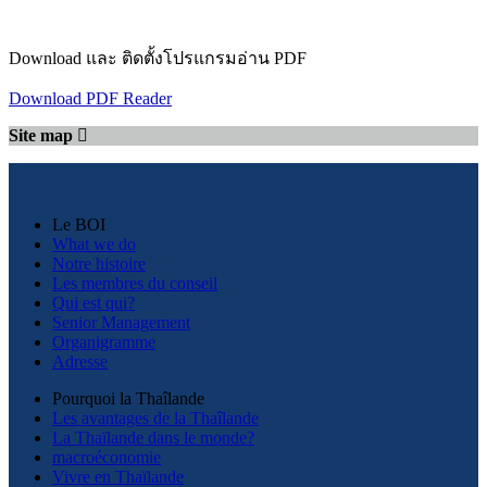
Download และ ติดตั้งโปรแกรมอ่าน PDF
Download PDF Reader
Site map
Le BOI
What we do
Notre histoire
Les membres du conseil
Qui est qui?
Senior Management
Organigramme
Adresse
Pourquoi la Thaîlande
Les avantages de la Thaîlande
La Thaïlande dans le monde?
macroéconomie
Vivre en Thaïlande