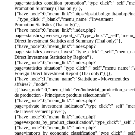
page=statistics_condition_promotion","type_click":"_self","
Promotion Summary (Thai only)"},
{"have_node":0,"menu_link":"https://ipstat.boi.go.th/pubrpt/i
","type_click":"_blank","menu_name":"Investment
Promotion Statistics (Thai only)"},
{"have_node":0,"menu_link":"index.php?
page=statistics_oversea_report_st","type_click":"_self","men
Direct Investment Statistics and Summary (Thai only)"},
{"have_node":0,"menu_link":"index.php?
page=statistics_oversea_invest","type_click":"_self","menu_n
Direct Investment Statistics by Region"},
{"have_node":0,"menu_link":"index.php?
page=statistics_situation","type_click":"_self","menu_name":
Foreign Direct Investment Report (Thai only)"},]},
{"have_node":1,"menu_name":"Statistique - Movement des
affaires?","node":
[{"have_node":0,"menu_link":"en/industrial_production_selec
de production - Principaux produits sélectionnés"},
{"have_node":0,"menu_link":"index.php?
page=private_investment_indicators","type_click":"_self","me
de l'investissement privé"},
{"have_node":0,"menu_link":"index.php?
page=exports_by_product_classification","type_click":"_self
{"have_node":0,"menu_link":"index.php?
page=imports_by_economic_classification","type_click":"_sel