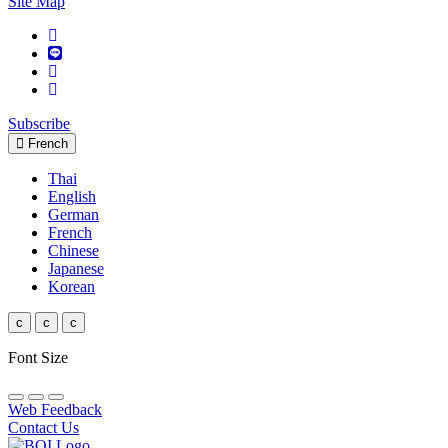
Site Map
Subscribe
French
Thai
English
German
French
Chinese
Japanese
Korean
c
c
c
Font Size
Web Feedback
Contact Us