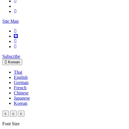
Site Map
Subscribe
Korean
Thai
English
German
French
Chinese
Japanese
Korean
c
c
c
Font Size