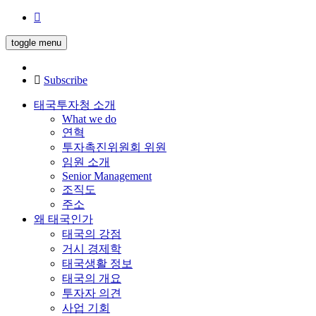
toggle menu
Subscribe
태국투자청 소개
What we do
연혁
투자촉진위원회 위원
임원 소개
Senior Management
조직도
주소
왜 태국인가
태국의 강점
거시 경제학
태국생활 정보
태국의 개요
투자자 의견
사업 기회