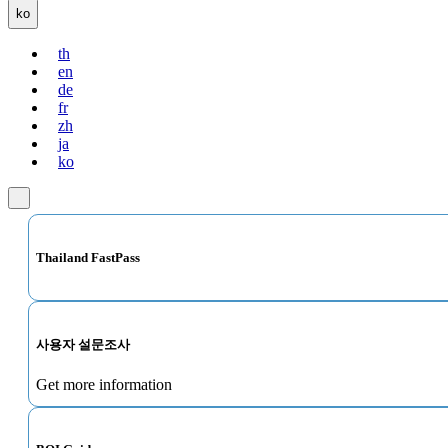
ko
th
en
de
fr
zh
ja
ko
Thailand FastPass
사용자 설문조사
Get more information