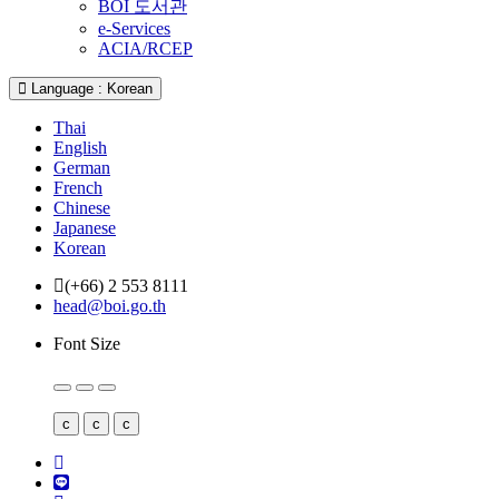
BOI 도서관
e-Services
ACIA/RCEP
Language : Korean
Thai
English
German
French
Chinese
Japanese
Korean
(+66) 2 553 8111
head@boi.go.th
Font Size
c
c
c