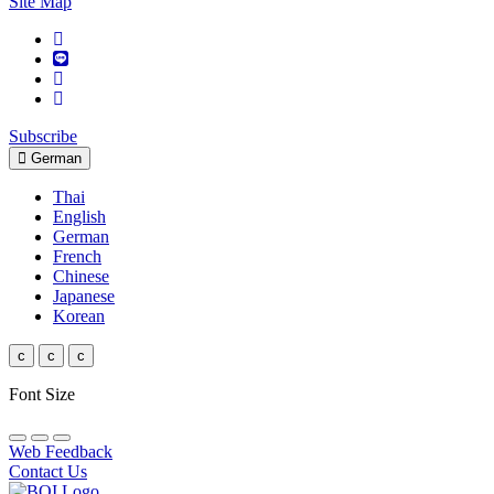
Site Map
Subscribe
German
Thai
English
German
French
Chinese
Japanese
Korean
c
c
c
Font Size
Web Feedback
Contact Us