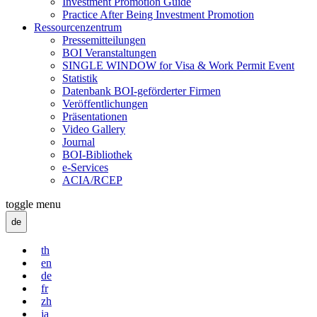
Investment Promotion Guide
Practice After Being Investment Promotion
Ressourcenzentrum
Pressemitteilungen
BOI Veranstaltungen
SINGLE WINDOW for Visa & Work Permit Event
Statistik
Datenbank BOI-geförderter Firmen
Veröffentlichungen
Präsentationen
Video Gallery
Journal
BOI-Bibliothek
e-Services
ACIA/RCEP
toggle menu
de
th
en
de
fr
zh
ja