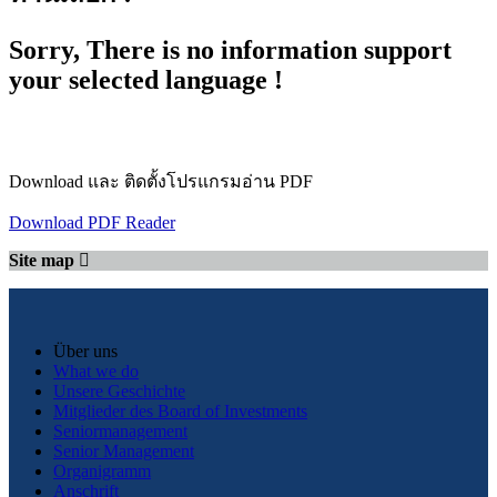
Sorry, There is no information support
your selected language !
Download และ ติดตั้งโปรแกรมอ่าน PDF
Download PDF Reader
Site map
Über uns
What we do
Unsere Geschichte
Mitglieder des Board of Investments
Seniormanagement
Senior Management
Organigramm
Anschrift