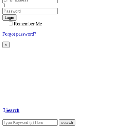
Login
Remember Me
Forgot password?
×
Search
search