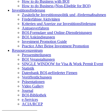
How to do Business with BOI
How to do Business (Non-Eligible for BOI)
Investitionsförderung
Zusätzliche Investitionspolitik und -fördermaßnahmen
Förderfähige Aktivitäten
Kriterien und Anreize zur Investitionsförderung
Antragsverfahren
BOI-Formulare und Online-Dienstleistungen
BOI Ankündigungen
Investment Promotion Guide
Practice After Being Investment Promotion
Ressourcenzentrum
Pressemitteilungen
BOI Veranstaltungen
SINGLE WINDOW for Visa & Work Permit Event
Statistik
Datenbank BOI-geförderter Firmen
Veröffentlichungen
Präsentationen
Video Gallery
Journal
BOI-Bibliothek
e-Services
ACIA/RCEP