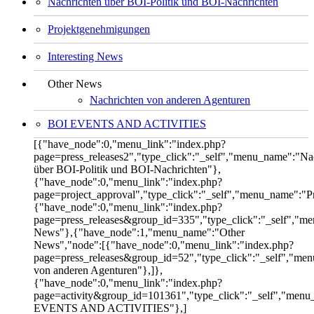
Nachrichten über BOI-Politik und BOI-Nachrichten
Projektgenehmigungen
Interesting News
Other News
Nachrichten von anderen Agenturen
BOI EVENTS AND ACTIVITIES
[{"have_node":0,"menu_link":"index.php?
page=press_releases2","type_click":"_self","menu_name":"Na
über BOI-Politik und BOI-Nachrichten"},
{"have_node":0,"menu_link":"index.php?
page=project_approval","type_click":"_self","menu_name":"
{"have_node":0,"menu_link":"index.php?
page=press_releases&group_id=335","type_click":"_self","me
News"},{"have_node":1,"menu_name":"Other
News","node":[{"have_node":0,"menu_link":"index.php?
page=press_releases&group_id=52","type_click":"_self","me
von anderen Agenturen"},]},
{"have_node":0,"menu_link":"index.php?
page=activity&group_id=101361","type_click":"_self","men
EVENTS AND ACTIVITIES"},]