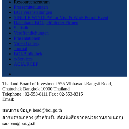
Ressourcenzentrum
Pressemitteilungen
BOI Veranstaltungen
SINGLE WINDOW for Visa & Work Permit Event
Datenbank BOI-geförderter Firmen
Statistik
Veröffentlichungen
Präsentationen
Video Gallery
Journal
BOI-Bibliothek
e-Services
ACIA/RCEP
Thailand Board of Investment 555 Vibhavadi-Rangsit Road,
Chatuchak Bangkok 10900 Thailand
Telephone : 02-553-8111 Fax : 02-553-8315
Email:
สอบถามข้อมูล head@boi.go.th
สารบรรณกลาง (สำหรับรับ-ส่งหนังสือจากหน่วยงานภายนอก)
saraban@boi.go.th