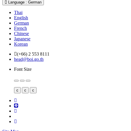
Language : German
Thai
English
German
French
Chinese
Japanese
Korean
(+66) 2 553 8111
head@boi.go.th
Font Size
c
c
c