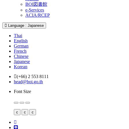
BOI図書館
e-Services
ACIA/RCEP
Language : Japanese
Thai
English
German
French
Chinese
Japanese
Korean
(+66) 2 553 8111
head@boi.go.th
Font Size
c
c
c