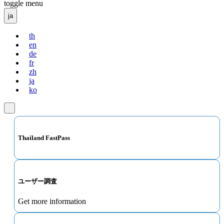
toggle menu
ja
th
en
de
fr
zh
ja
ko
Thailand FastPass
ユーザー調査
Get more information