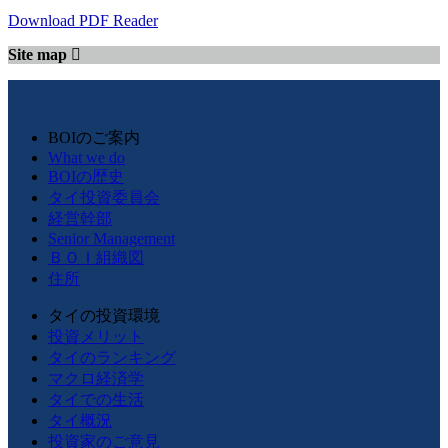
Download PDF Reader
Site map
BOIのご案内
What we do
BOIの歴史
タイ投資委員会
経営幹部
Senior Management
ＢＯＩ組織図
住所
タイの投資環境
投資メリット
タイのランキング
マクロ経済学
タイでの生活
タイ概況
投資家のご意見