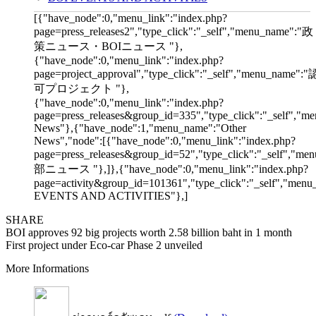
[{"have_node":0,"menu_link":"index.php?
page=press_releases2","type_click":"_self","menu_name":"政
策ニュース・BOIニュース "},
{"have_node":0,"menu_link":"index.php?
page=project_approval","type_click":"_self","menu_name":"
可プロジェクト "},
{"have_node":0,"menu_link":"index.php?
page=press_releases&group_id=335","type_click":"_self","me
News"},{"have_node":1,"menu_name":"Other
News","node":[{"have_node":0,"menu_link":"index.php?
page=press_releases&group_id=52","type_click":"_self","m
部ニュース "},]},{"have_node":0,"menu_link":"index.php?
page=activity&group_id=101361","type_click":"_self","men
EVENTS AND ACTIVITIES"},]
SHARE
BOI approves 92 big projects worth 2.58 billion baht in 1 month
First project under Eco-car Phase 2 unveiled
More Informations