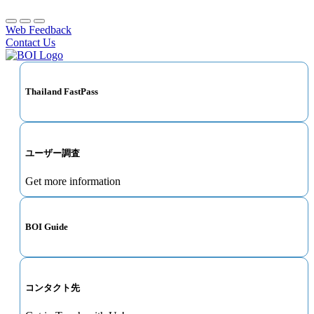
Web Feedback
Contact Us
Thailand FastPass
ユーザー調査
Get more information
BOI Guide
コンタクト先