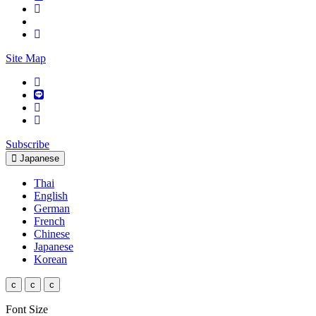
Site Map
Subscribe
Japanese
Thai
English
German
French
Chinese
Japanese
Korean
c
c
c
Font Size