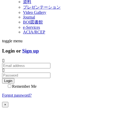
資料
プレゼンテーション
Video Gallery
Journal
BOI図書館
e-Services
ACIA/RCEP
toggle menu
Login or
Sign up
Login
Remember Me
Forgot password?
×