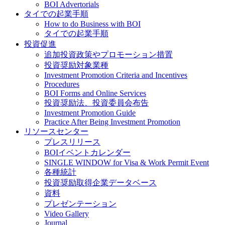
BOI Advertorials
タイでの起業手順
How to do Business with BOI
タイでの起業手順
投資促進
追加投資政策やプロモーション措置
投資奨励対象業種
Investment Promotion Criteria and Incentives
Procedures
BOI Forms and Online Services
投資奨励法、投資委員会布告
Investment Promotion Guide
Practice After Being Investment Promotion
リソースセンター
プレスリリース
BOIイベントカレンダー
SINGLE WINDOW for Visa & Work Permit Event
各種統計
投資奨励取得企業データベース
資料
プレゼンテーション
Video Gallery
Journal