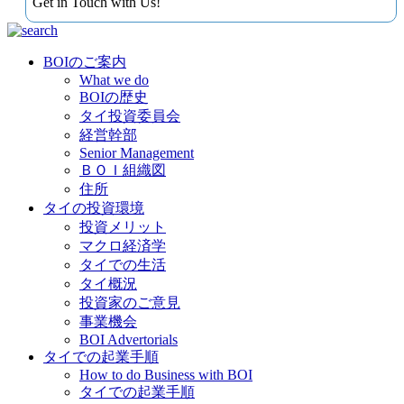
Get in Touch with Us!
BOIのご案内
What we do
BOIの歴史
タイ投資委員会
経営幹部
Senior Management
ＢＯＩ組織図
住所
タイの投資環境
投資メリット
マクロ経済学
タイでの生活
タイ概況
投資家のご意見
事業機会
BOI Advertorials
タイでの起業手順
How to do Business with BOI
タイでの起業手順