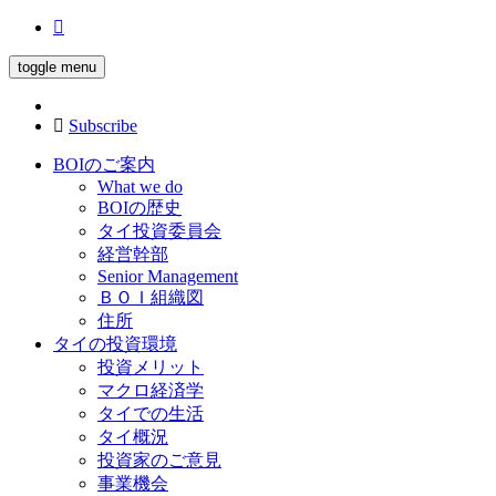
toggle menu
Subscribe
BOIのご案内
What we do
BOIの歴史
タイ投資委員会
経営幹部
Senior Management
ＢＯＩ組織図
住所
タイの投資環境
投資メリット
マクロ経済学
タイでの生活
タイ概況
投資家のご意見
事業機会