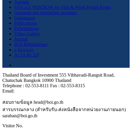
Agenda
SINGLE WINDOW for Visa & Work Permit Event
Annuaire des entreprises promues
Statistiques
Publications
Présentations
Video Gallery
Journal
BOI Bibliothèque
e-Services
ACIA/RCEP
Thailand Board of Investment 555 Vibhavadi-Rangsit Road,
Chatuchak Bangkok 10900 Thailand
Telephone : 02-553-8111 Fax : 02-553-8315
Email:
สอบถามข้อมูล head@boi.go.th
สารบรรณกลาง (สำหรับรับ-ส่งหนังสือจากหน่วยงานภายนอก)
saraban@boi.go.th
Visitor No.