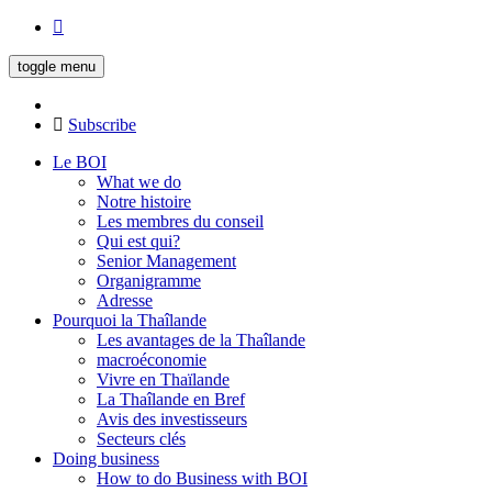
toggle menu
Subscribe
Le BOI
What we do
Notre histoire
Les membres du conseil
Qui est qui?
Senior Management
Organigramme
Adresse
Pourquoi la Thaîlande
Les avantages de la Thaîlande
macroéconomie
Vivre en Thaïlande
La Thaîlande en Bref
Avis des investisseurs
Secteurs clés
Doing business
How to do Business with BOI