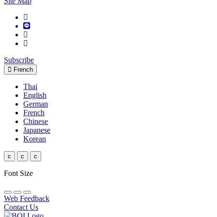
Site Map
Subscribe
French
Thai
English
German
French
Chinese
Japanese
Korean
c
c
c
Font Size
Web Feedback
Contact Us