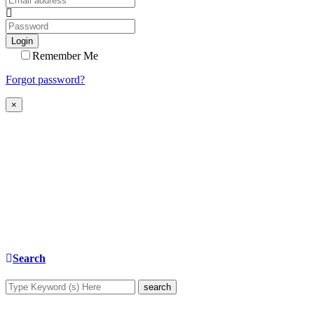
Login
Remember Me
Forgot password?
×
Search
search