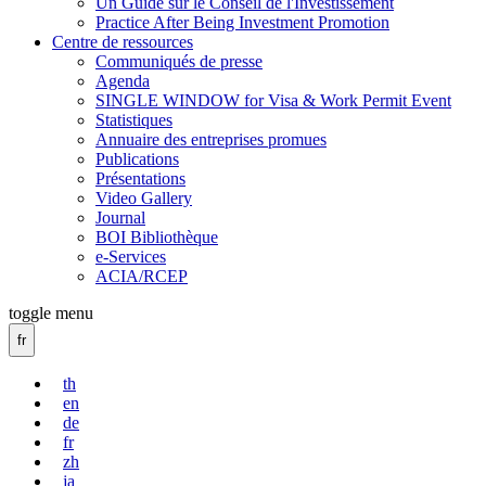
Un Guide sur le Conseil de l'Investissement
Practice After Being Investment Promotion
Centre de ressources
Communiqués de presse
Agenda
SINGLE WINDOW for Visa & Work Permit Event
Statistiques
Annuaire des entreprises promues
Publications
Présentations
Video Gallery
Journal
BOI Bibliothèque
e-Services
ACIA/RCEP
toggle menu
fr
th
en
de
fr
zh
ja