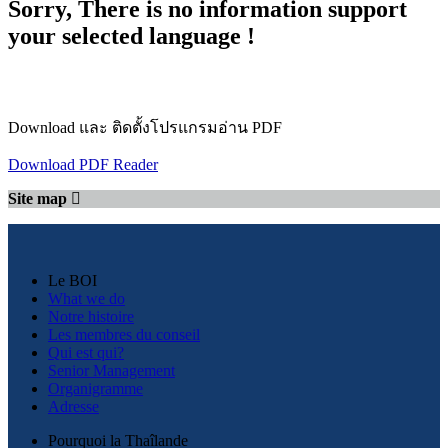
Sorry, There is no information support
your selected language !
Download และ ติดตั้งโปรแกรมอ่าน PDF
Download PDF Reader
Site map
Le BOI
What we do
Notre histoire
Les membres du conseil
Qui est qui?
Senior Management
Organigramme
Adresse
Pourquoi la Thaîlande