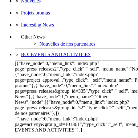
Nouvelles
Projets promus
Interesting News
Other News
Nouvelles de nos partenaires
BOI EVENTS AND ACTIVITIES
[{"have_node":0,"menu_link":"index.php?
page=press_releases2","type_click":"_self","menu_name":"No
{"have_node":0,"menu_link":"index.php?
page=project_approval","type_click":"_self","menu_name":"Pr
promus"},{"have_node":0,"menu_link":"index.php?
page=press_releases&group_id=335","type_click":"_self","me
News"},{"have_node":1,"menu_name":"Other
News","node":[{"have_node":0,"menu_link":"index.php?
page=press_releases&group_id=52","type_click":"_self","me
de nos partenaires"},]},
{"have_node":0,"menu_link":"index.php?
page=activity&group_id=101361","type_click":"_self","men
EVENTS AND ACTIVITIES"},]