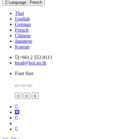
Language : French
Thai
English
German
French
Chinese
Japanese
Korean
(+66) 2 553 8111
head@boi.go.th
Font Size
c
c
c