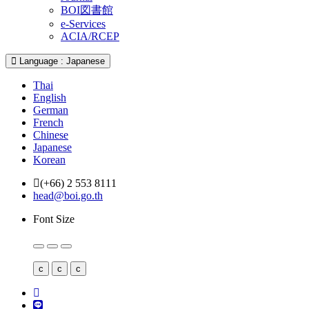
BOI図書館
e-Services
ACIA/RCEP
Language : Japanese
Thai
English
German
French
Chinese
Japanese
Korean
(+66) 2 553 8111
head@boi.go.th
Font Size
c
c
c