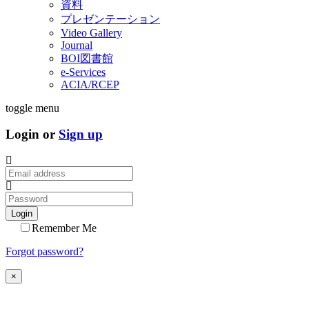
資料
プレゼンテーション
Video Gallery
Journal
BOI図書館
e-Services
ACIA/RCEP
toggle menu
Login or
Sign up
Login
Remember Me
Forgot password?
×