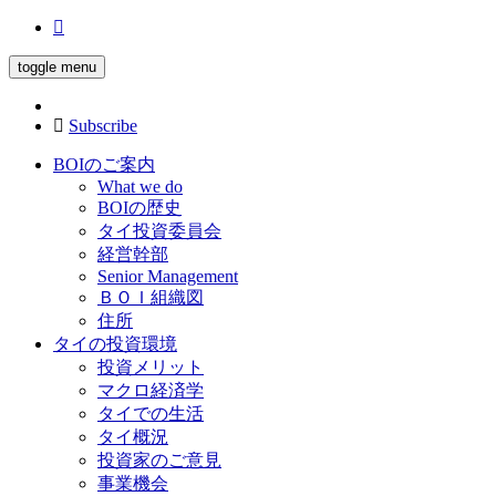
toggle menu
Subscribe
BOIのご案内
What we do
BOIの歴史
タイ投資委員会
経営幹部
Senior Management
ＢＯＩ組織図
住所
タイの投資環境
投資メリット
マクロ経済学
タイでの生活
タイ概況
投資家のご意見
事業機会