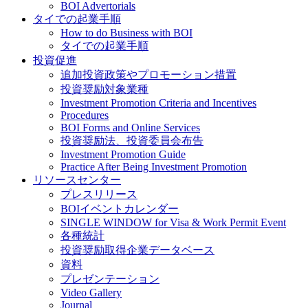
BOI Advertorials
タイでの起業手順
How to do Business with BOI
タイでの起業手順
投資促進
追加投資政策やプロモーション措置
投資奨励対象業種
Investment Promotion Criteria and Incentives
Procedures
BOI Forms and Online Services
投資奨励法、投資委員会布告
Investment Promotion Guide
Practice After Being Investment Promotion
リソースセンター
プレスリリース
BOIイベントカレンダー
SINGLE WINDOW for Visa & Work Permit Event
各種統計
投資奨励取得企業データベース
資料
プレゼンテーション
Video Gallery
Journal