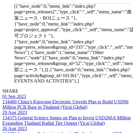
[{"have_node":0,"menu_link":"index.php?
page=press_releases2","type_click":"_self","menu_name":"政
策ニュース・BOIニュース "},
{"have_node":0,"menu_link":"index.php?
page=project_approval","type_click":"_self","menu_name":"
可プロジェクト "},
{"have_node":0,"menu_link":"index.php?
page=press_releases&group_id=335","type_click":"_self","me
News"},{"have_node":1,"menu_name":"Other
News","node":[{"have_node":0,"menu_link":"index.php?
page=press_releases&group_id=52","type_click":"_self","m
部ニュース "},]},{"have_node":0,"menu_link":"index.php?
page=activity&group_id=101361","type_click":"_self","men
EVENTS AND ACTIVITIES"},]
SHARE
01 Sep 2023
134400
China’s Kinwong Electronic Unveils Plan to Build USD96
Million PCB Base in Thailand (Yicai Global)
29 Aug 2023
134375
General Science Jumps on Plan to Invest USD260.6 Million
Expanding Thailand Radial Tire Output (Yicai Global)
26 Aug 2023