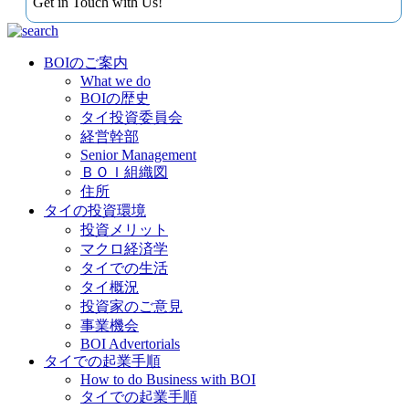
Get in Touch with Us!
BOIのご案内
What we do
BOIの歴史
タイ投資委員会
経営幹部
Senior Management
ＢＯＩ組織図
住所
タイの投資環境
投資メリット
マクロ経済学
タイでの生活
タイ概況
投資家のご意見
事業機会
BOI Advertorials
タイでの起業手順
How to do Business with BOI
タイでの起業手順