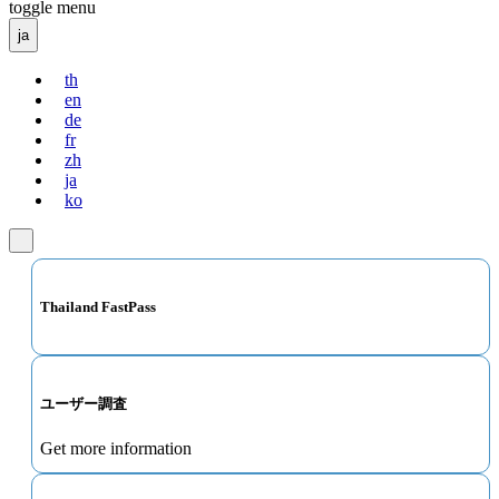
toggle menu
ja
th
en
de
fr
zh
ja
ko
Thailand FastPass
ユーザー調査
Get more information