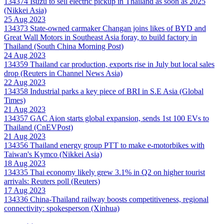
134374
Isuzu to sell electric pickup in Thailand as soon as 2025
(Nikkei Asia)
25 Aug 2023
134373
State-owned carmaker Changan joins likes of BYD and
Great Wall Motors in Southeast Asia foray, to build factory in
Thailand (South China Morning Post)
24 Aug 2023
134359
Thailand car production, exports rise in July but local sales
drop (Reuters in Channel News Asia)
22 Aug 2023
134358
Industrial parks a key piece of BRI in S.E Asia (Global
Times)
21 Aug 2023
134357
GAC Aion starts global expansion, sends 1st 100 EVs to
Thailand (CnEVPost)
21 Aug 2023
134356
Thailand energy group PTT to make e-motorbikes with
Taiwan's Kymco (Nikkei Asia)
18 Aug 2023
134335
Thai economy likely grew 3.1% in Q2 on higher tourist
arrivals: Reuters poll (Reuters)
17 Aug 2023
134336
China-Thailand railway boosts competitiveness, regional
connectivity: spokesperson (Xinhua)