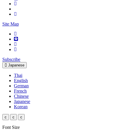
Site Map
Subscribe
Japanese
Thai
English
German
French
Chinese
Japanese
Korean
c
c
c
Font Size