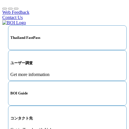
Web Feedback
Contact Us
Thailand FastPass
ユーザー調査
Get more information
BOI Guide
コンタクト先