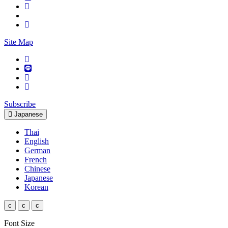
Site Map
Subscribe
Japanese
Thai
English
German
French
Chinese
Japanese
Korean
c
c
c
Font Size