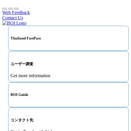
Web Feedback
Contact Us
Thailand FastPass
ユーザー調査
Get more information
BOI Guide
コンタクト先