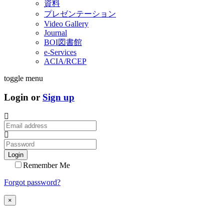
資料
プレゼンテーション
Video Gallery
Journal
BOI図書館
e-Services
ACIA/RCEP
toggle menu
Login or
Sign up
Login
Remember Me
Forgot password?
×