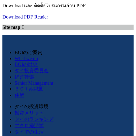
Download และ ติดตั้งโปรแกรมอ่าน PDF
Download PDF Reader
Site map
BOIのご案内
What we do
BOIの歴史
タイ投資委員会
経営幹部
Senior Management
ＢＯＩ組織図
住所
タイの投資環境
投資メリット
タイのランキング
マクロ経済学
タイでの生活