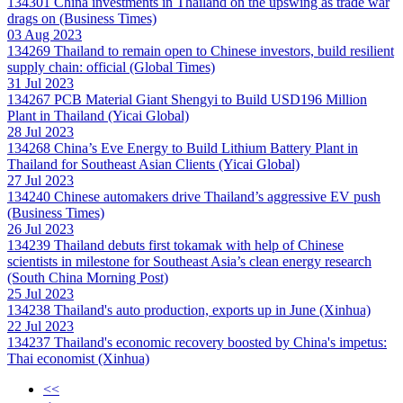
134301
China investments in Thailand on the upswing as trade war
drags on (Business Times)
03 Aug 2023
134269
Thailand to remain open to Chinese investors, build resilient
supply chain: official (Global Times)
31 Jul 2023
134267
PCB Material Giant Shengyi to Build USD196 Million
Plant in Thailand (Yicai Global)
28 Jul 2023
134268
China’s Eve Energy to Build Lithium Battery Plant in
Thailand for Southeast Asian Clients (Yicai Global)
27 Jul 2023
134240
Chinese automakers drive Thailand’s aggressive EV push
(Business Times)
26 Jul 2023
134239
Thailand debuts first tokamak with help of Chinese
scientists in milestone for Southeast Asia’s clean energy research
(South China Morning Post)
25 Jul 2023
134238
Thailand's auto production, exports up in June (Xinhua)
22 Jul 2023
134237
Thailand's economic recovery boosted by China's impetus:
Thai economist (Xinhua)
<<