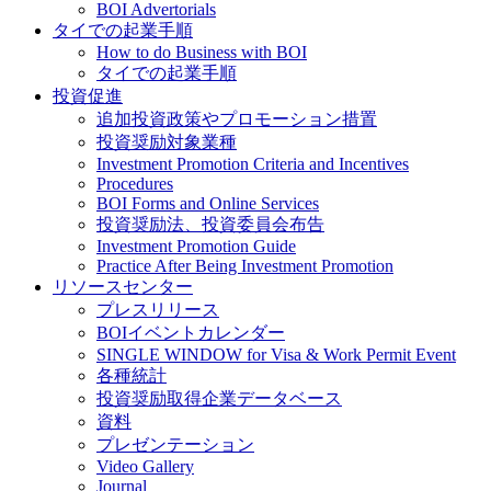
BOI Advertorials
タイでの起業手順
How to do Business with BOI
タイでの起業手順
投資促進
追加投資政策やプロモーション措置
投資奨励対象業種
Investment Promotion Criteria and Incentives
Procedures
BOI Forms and Online Services
投資奨励法、投資委員会布告
Investment Promotion Guide
Practice After Being Investment Promotion
リソースセンター
プレスリリース
BOIイベントカレンダー
SINGLE WINDOW for Visa & Work Permit Event
各種統計
投資奨励取得企業データベース
資料
プレゼンテーション
Video Gallery
Journal