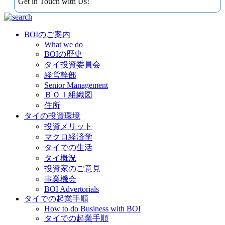
Get in Touch with Us!
BOIのご案内
What we do
BOIの歴史
タイ投資委員会
経営幹部
Senior Management
ＢＯＩ組織図
住所
タイの投資環境
投資メリット
マクロ経済学
タイでの生活
タイ概況
投資家のご意見
事業機会
BOI Advertorials
タイでの起業手順
How to do Business with BOI
タイでの起業手順