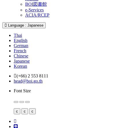
BOI図書館
e-Services
ACIA/RCEP
Language : Japanese
Thai
English
German
French
Chinese
Japanese
Korean
(+66) 2 553 8111
head@boi.go.th
Font Size
c
c
c