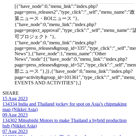
[{"have_node":0,"menu_link":"index.php?
page=press_releases2","type_click":"_self","menu_name":"政
策ニュース・BOIニュース "},
{"have_node":0,"menu_link":"index.php?
page=project_approval","type_click":"_self","menu_name":"
可プロジェクト "},
{"have_node":0,"menu_link":"index.php?
page=press_releases&group_id=335","type_click":"_self","me
News"},{"have_node":1,"menu_name":"Other
News","node":[{"have_node":0,"menu_link":"index.php?
page=press_releases&group_id=52","type_click":"_self","m
部ニュース "},]},{"have_node":0,"menu_link":"index.php?
page=activity&group_id=101361","type_click":"_self","men
EVENTS AND ACTIVITIES"},]
SHARE
15 Aug 2023
134334
India and Thailand jockey for spot on Asia’s chipmaking
map (Nikkei Asia)
09 Aug 2023
134302
Mitsubishi Motors to make Thailand a hybrid production
hub (Nikkei Asia)
07 Aug 2023