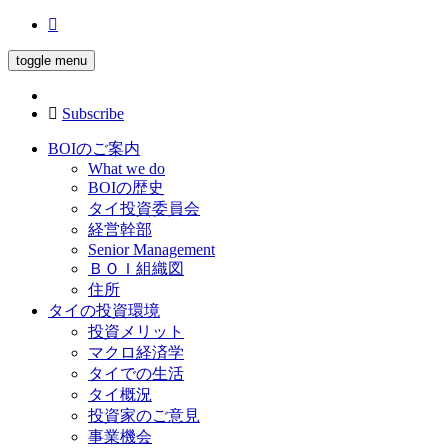
toggle menu
Subscribe
BOIのご案内
What we do
BOIの歴史
タイ投資委員会
経営幹部
Senior Management
ＢＯＩ組織図
住所
タイの投資環境
投資メリット
マクロ経済学
タイでの生活
タイ概況
投資家のご意見
事業機会