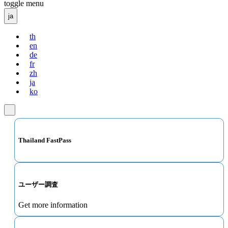
toggle menu
ja
th
en
de
fr
zh
ja
ko
Thailand FastPass
ユーザー調査
Get more information