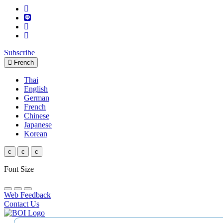
Subscribe
French
Thai
English
German
French
Chinese
Japanese
Korean
c
c
c
Font Size
Web Feedback
Contact Us