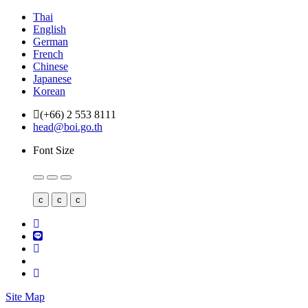
Thai
English
German
French
Chinese
Japanese
Korean
(+66) 2 553 8111
head@boi.go.th
Font Size
c
c
c
Site Map