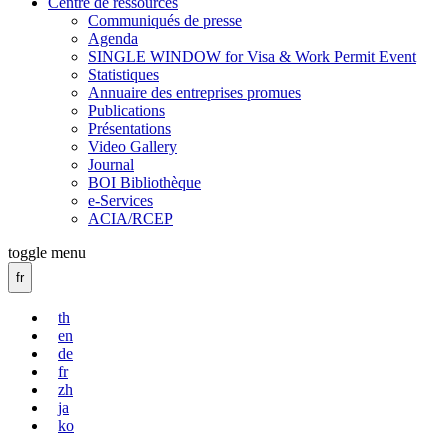
Centre de ressources
Communiqués de presse
Agenda
SINGLE WINDOW for Visa & Work Permit Event
Statistiques
Annuaire des entreprises promues
Publications
Présentations
Video Gallery
Journal
BOI Bibliothèque
e-Services
ACIA/RCEP
toggle menu
fr
th
en
de
fr
zh
ja
ko