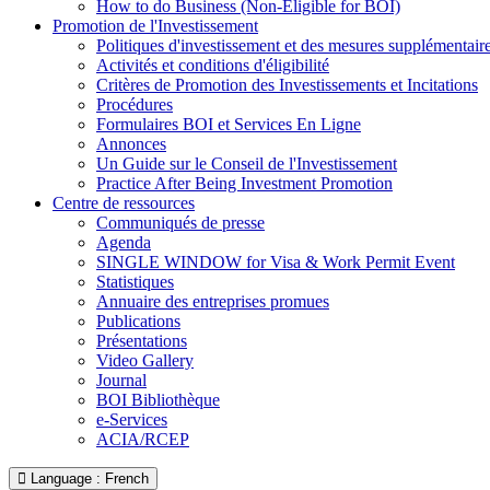
How to do Business (Non-Eligible for BOI)
Promotion de l'Investissement
Politiques d'investissement et des mesures supplémentair
Activités et conditions d'éligibilité
Critères de Promotion des Investissements et Incitations
Procédures
Formulaires BOI et Services En Ligne
Annonces
Un Guide sur le Conseil de l'Investissement
Practice After Being Investment Promotion
Centre de ressources
Communiqués de presse
Agenda
SINGLE WINDOW for Visa & Work Permit Event
Statistiques
Annuaire des entreprises promues
Publications
Présentations
Video Gallery
Journal
BOI Bibliothèque
e-Services
ACIA/RCEP
Language : French