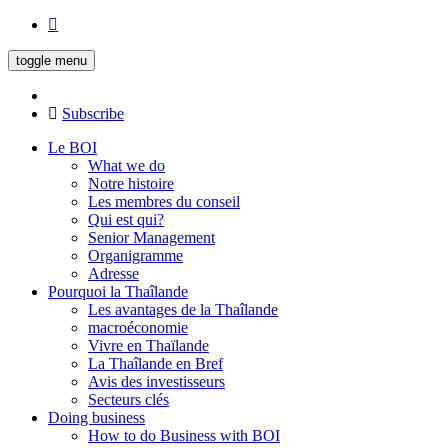
toggle menu
Subscribe
Le BOI
What we do
Notre histoire
Les membres du conseil
Qui est qui?
Senior Management
Organigramme
Adresse
Pourquoi la Thaîlande
Les avantages de la Thaîlande
macroéconomie
Vivre en Thaïlande
La Thaîlande en Bref
Avis des investisseurs
Secteurs clés
Doing business
How to do Business with BOI