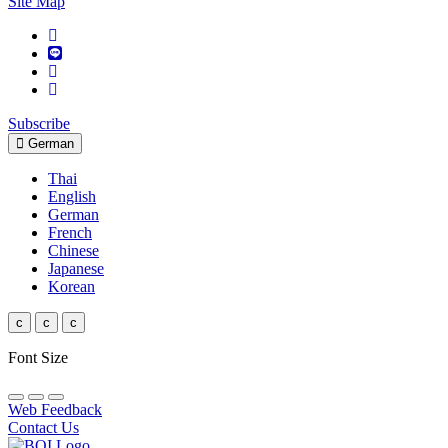
Site Map
Subscribe
German
Thai
English
German
French
Chinese
Japanese
Korean
c
c
c
Font Size
Web Feedback
Contact Us