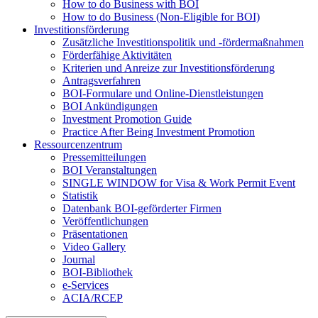
How to do Business with BOI
How to do Business (Non-Eligible for BOI)
Investitionsförderung
Zusätzliche Investitionspolitik und -fördermaßnahmen
Förderfähige Aktivitäten
Kriterien und Anreize zur Investitionsförderung
Antragsverfahren
BOI-Formulare und Online-Dienstleistungen
BOI Ankündigungen
Investment Promotion Guide
Practice After Being Investment Promotion
Ressourcenzentrum
Pressemitteilungen
BOI Veranstaltungen
SINGLE WINDOW for Visa & Work Permit Event
Statistik
Datenbank BOI-geförderter Firmen
Veröffentlichungen
Präsentationen
Video Gallery
Journal
BOI-Bibliothek
e-Services
ACIA/RCEP