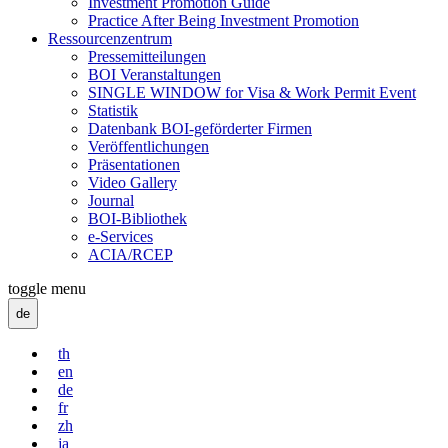
Investment Promotion Guide
Practice After Being Investment Promotion
Ressourcenzentrum
Pressemitteilungen
BOI Veranstaltungen
SINGLE WINDOW for Visa & Work Permit Event
Statistik
Datenbank BOI-geförderter Firmen
Veröffentlichungen
Präsentationen
Video Gallery
Journal
BOI-Bibliothek
e-Services
ACIA/RCEP
toggle menu
de
th
en
de
fr
zh
ja