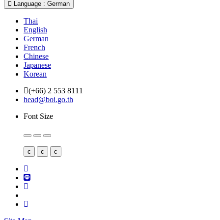
Language : German
Thai
English
German
French
Chinese
Japanese
Korean
(+66) 2 553 8111
head@boi.go.th
Font Size
c
c
c