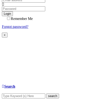
Login
Remember Me
Forgot password?
×
Search
search