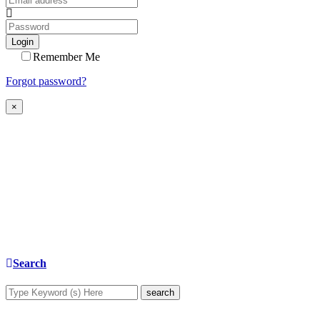
Login
Remember Me
Forgot password?
×
Search
search