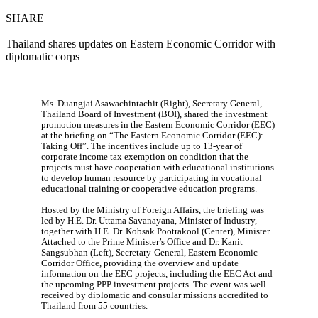
SHARE
Thailand shares updates on Eastern Economic Corridor with
diplomatic corps
Ms. Duangjai Asawachintachit (Right), Secretary General,
Thailand Board of Investment (BOI), shared the investment
promotion measures in the Eastern Economic Corridor (EEC)
at the briefing on “The Eastern Economic Corridor (EEC):
Taking Off”. The incentives include up to 13-year of
corporate income tax exemption on condition that the
projects must have cooperation with educational institutions
to develop human resource by participating in vocational
educational training or cooperative education programs.
Hosted by the Ministry of Foreign Affairs, the briefing was
led by H.E. Dr. Uttama Savanayana, Minister of Industry,
together with H.E. Dr. Kobsak Pootrakool (Center), Minister
Attached to the Prime Minister’s Office and Dr. Kanit
Sangsubhan (Left), Secretary-General, Eastern Economic
Corridor Office, providing the overview and update
information on the EEC projects, including the EEC Act and
the upcoming PPP investment projects. The event was well-
received by diplomatic and consular missions accredited to
Thailand from 55 countries.