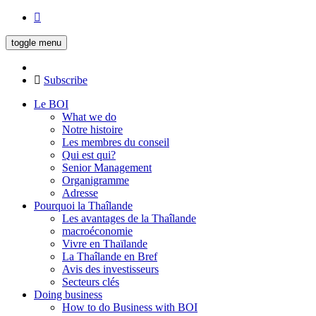
toggle menu
Subscribe
Le BOI
What we do
Notre histoire
Les membres du conseil
Qui est qui?
Senior Management
Organigramme
Adresse
Pourquoi la Thaîlande
Les avantages de la Thaîlande
macroéconomie
Vivre en Thaïlande
La Thaîlande en Bref
Avis des investisseurs
Secteurs clés
Doing business
How to do Business with BOI