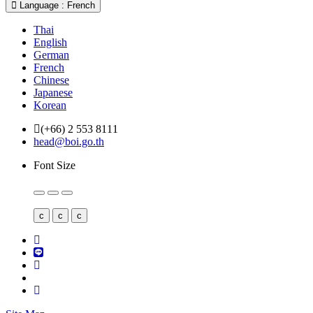
Language : French
Thai
English
German
French
Chinese
Japanese
Korean
(+66) 2 553 8111
head@boi.go.th
Font Size
c
c
c