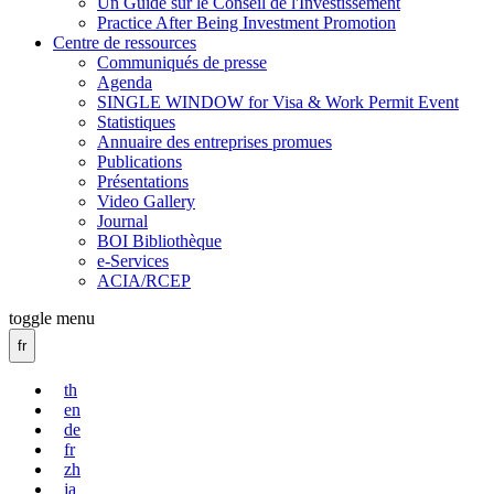
Un Guide sur le Conseil de l'Investissement
Practice After Being Investment Promotion
Centre de ressources
Communiqués de presse
Agenda
SINGLE WINDOW for Visa & Work Permit Event
Statistiques
Annuaire des entreprises promues
Publications
Présentations
Video Gallery
Journal
BOI Bibliothèque
e-Services
ACIA/RCEP
toggle menu
fr
th
en
de
fr
zh
ja