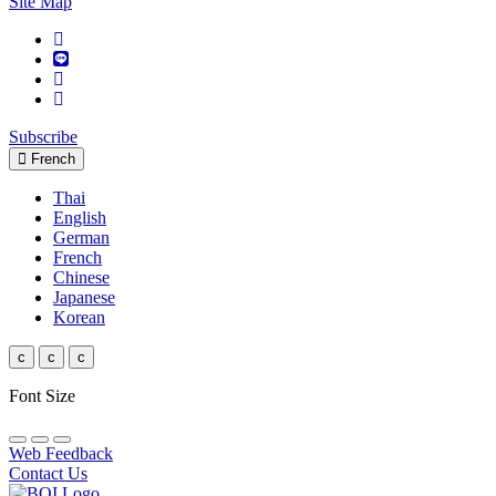
Site Map
Subscribe
French
Thai
English
German
French
Chinese
Japanese
Korean
c
c
c
Font Size
Web Feedback
Contact Us