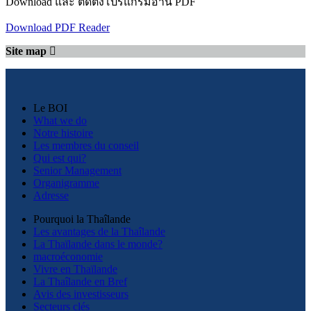
Download และ ติดตั้งโปรแกรมอ่าน PDF
Download PDF Reader
Site map
Le BOI
What we do
Notre histoire
Les membres du conseil
Qui est qui?
Senior Management
Organigramme
Adresse
Pourquoi la Thaîlande
Les avantages de la Thaîlande
La Thaïlande dans le monde?
macroéconomie
Vivre en Thaïlande
La Thaîlande en Bref
Avis des investisseurs
Secteurs clés