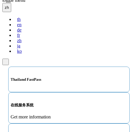
toggle menu
zh
th
en
de
fr
zh
ja
ko
Thailand FastPass
在线服务系统
Get more information