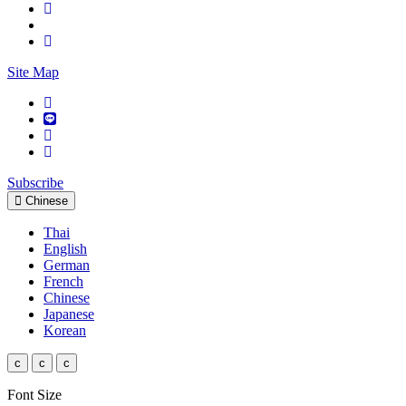
Site Map
Subscribe
Chinese
Thai
English
German
French
Chinese
Japanese
Korean
c
c
c
Font Size