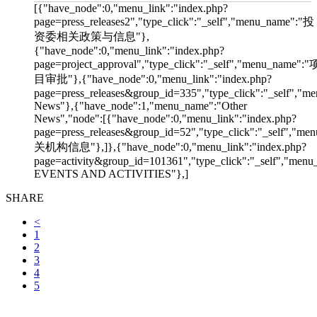
[{"have_node":0,"menu_link":"index.php?
page=press_releases2","type_click":"_self","menu_name":"投
资委相关政策与信息"},
{"have_node":0,"menu_link":"index.php?
page=project_approval","type_click":"_self","menu_name":"
目审批"},{"have_node":0,"menu_link":"index.php?
page=press_releases&group_id=335","type_click":"_self","me
News"},{"have_node":1,"menu_name":"Other
News","node":[{"have_node":0,"menu_link":"index.php?
page=press_releases&group_id=52","type_click":"_self","m
关机构信息"},]},{"have_node":0,"menu_link":"index.php?
page=activity&group_id=101361","type_click":"_self","men
EVENTS AND ACTIVITIES"},]
SHARE
<
1
2
3
4
5