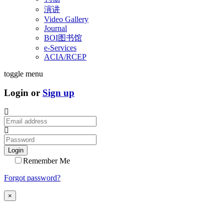
演讲
Video Gallery
Journal
BOI图书馆
e-Services
ACIA/RCEP
toggle menu
Login or
Sign up
Login
Remember Me
Forgot password?
×