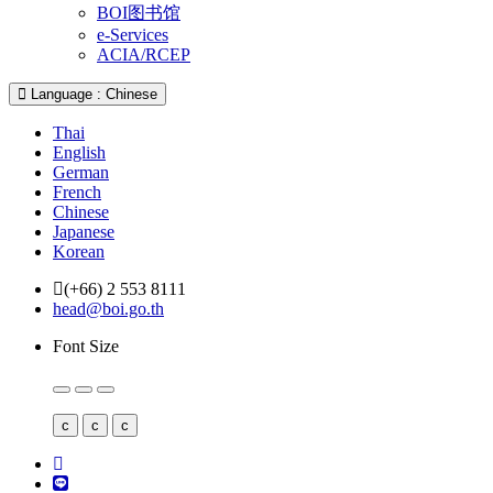
BOI图书馆
e-Services
ACIA/RCEP
Language : Chinese
Thai
English
German
French
Chinese
Japanese
Korean
(+66) 2 553 8111
head@boi.go.th
Font Size
c
c
c