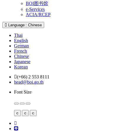
BOI图书馆
e-Services
ACIA/RCEP
Language : Chinese
Thai
English
German
French
Chinese
Japanese
Korean
(+66) 2 553 8111
head@boi.go.th
Font Size
c
c
c