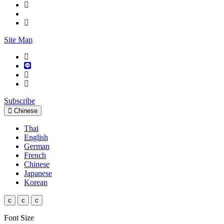
Site Map
Subscribe
Chinese
Thai
English
German
French
Chinese
Japanese
Korean
c
c
c
Font Size