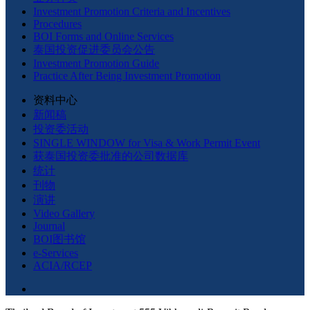
Investment Promotion Criteria and Incentives
Procedures
BOI Forms and Online Services
泰国投资促进委员会公告
Investment Promotion Guide
Practice After Being Investment Promotion
资料中心
新闻稿
投资委活动
SINGLE WINDOW for Visa & Work Permit Event
获泰国投资委批准的公司数据库
统计
刊物
演讲
Video Gallery
Journal
BOI图书馆
e-Services
ACIA/RCEP