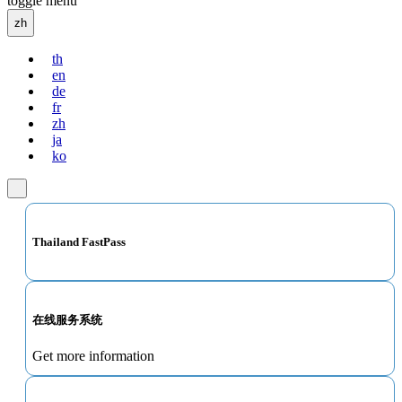
toggle menu
zh
th
en
de
fr
zh
ja
ko
Thailand FastPass
在线服务系统
Get more information