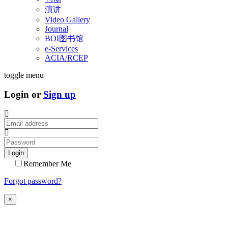
演讲
Video Gallery
Journal
BOI图书馆
e-Services
ACIA/RCEP
toggle menu
Login or
Sign up
Login
Remember Me
Forgot password?
×