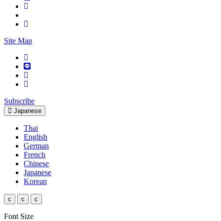
Site Map
Subscribe
Japanese
Thai
English
German
French
Chinese
Japanese
Korean
c
c
c
Font Size