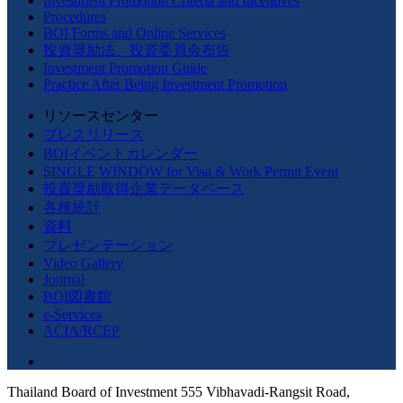
Investment Promotion Criteria and Incentives
Procedures
BOI Forms and Online Services
投資奨励法、投資委員会布告
Investment Promotion Guide
Practice After Being Investment Promotion
リソースセンター
プレスリリース
BOIイベントカレンダー
SINGLE WINDOW for Visa & Work Permit Event
投資奨励取得企業データベース
各種統計
資料
プレゼンテーション
Video Gallery
Journal
BOI図書館
e-Services
ACIA/RCEP
Thailand Board of Investment 555 Vibhavadi-Rangsit Road,