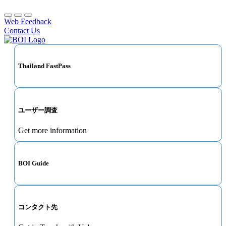
Web Feedback
Contact Us
Thailand FastPass
ユーザー調査
Get more information
BOI Guide
コンタクト先