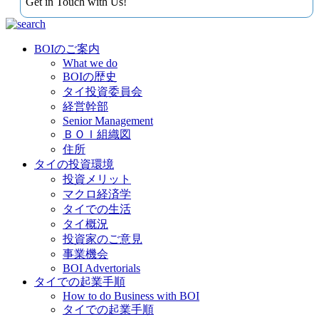
Get in Touch with Us!
BOIのご案内
What we do
BOIの歴史
タイ投資委員会
経営幹部
Senior Management
ＢＯＩ組織図
住所
タイの投資環境
投資メリット
マクロ経済学
タイでの生活
タイ概況
投資家のご意見
事業機会
BOI Advertorials
タイでの起業手順
How to do Business with BOI
タイでの起業手順