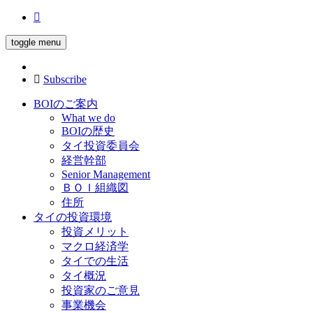
toggle menu
Subscribe
BOIのご案内
What we do
BOIの歴史
タイ投資委員会
経営幹部
Senior Management
ＢＯＩ組織図
住所
タイの投資環境
投資メリット
マクロ経済学
タイでの生活
タイ概況
投資家のご意見
事業機会