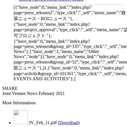
[{"have_node":0,"menu_link":"index.php?
page=press_releases2","type_click":"_self","menu_name":"政
策ニュース・BOIニュース "},
{"have_node":0,"menu_link":"index.php?
page=project_approval","type_click":"_self","menu_name":"
可プロジェクト "},
{"have_node":0,"menu_link":"index.php?
page=press_releases&group_id=335","type_click":"_self","me
News"},{"have_node":1,"menu_name":"Other
News","node":[{"have_node":0,"menu_link":"index.php?
page=press_releases&group_id=52","type_click":"_self","m
部ニュース "},]},{"have_node":0,"menu_link":"index.php?
page=activity&group_id=101361","type_click":"_self","men
EVENTS AND ACTIVITIES"},]
SHARE
Joint Venture News February 2011
More Informations
JV_Feb_11.pdf
(Download)