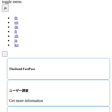
toggle menu
ja
th
en
de
fr
zh
ja
ko
Thailand FastPass
ユーザー調査
Get more information