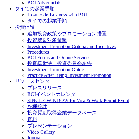
BOI Advertorials
タイでの起業手順
How to do Business with BOI
タイでの起業手順
投資促進
追加投資政策やプロモーション措置
投資奨励対象業種
Investment Promotion Criteria and Incentives
Procedures
BOI Forms and Online Services
投資奨励法、投資委員会布告
Investment Promotion Guide
Practice After Being Investment Promotion
リソースセンター
プレスリリース
BOIイベントカレンダー
SINGLE WINDOW for Visa & Work Permit Event
各種統計
投資奨励取得企業データベース
資料
プレゼンテーション
Video Gallery
Journal