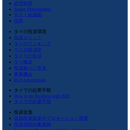
経営幹部
Senior Management
ＢＯＩ組織図
住所
タイの投資環境
投資メリット
タイのランキング
マクロ経済学
タイでの生活
タイ概況
投資家のご意見
事業機会
BOI Advertorials
タイでの起業手順
How to do Business with BOI
タイでの起業手順
投資促進
追加投資政策やプロモーション措置
投資奨励対象業種