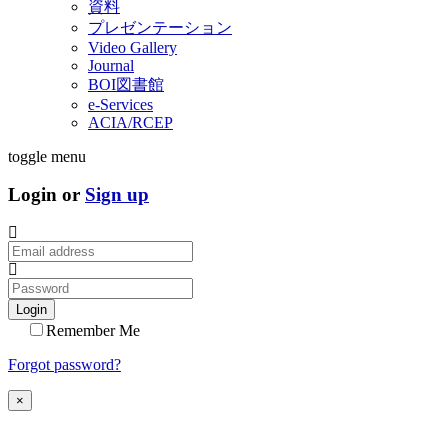
資料
プレゼンテーション
Video Gallery
Journal
BOI図書館
e-Services
ACIA/RCEP
toggle menu
Login or
Sign up
Login
Remember Me
Forgot password?
×