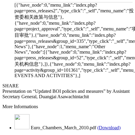
[{"have_node":0,"menu_link":"index.php?
page=press_releases2","type_click":"_self","menu_name":"投
资委相关政策与信息"},
{"have_node":0,"menu_link":"index.php?
page=project_approval","type_click":"_self","menu_name":"
目审批"},{"have_node":0,"menu_link":"index.php?
page=press_releases&group_id=335","type_click":"_self","me
News"},{"have_node":1,"menu_name":"Other
News","node":[{"have_node":0,"menu_link":"index.php?
page=press_releases&group_id=52","type_click":"_self","m
关机构信息"},]},{"have_node":0,"menu_link":"index.php?
page=activity&group_id=101361","type_click":"_self","men
EVENTS AND ACTIVITIES"},]
SHARE
Presentation on “Updated BOI policies and measures” by Assistant
Secretary General, Duangjai Asawachintachit
More Informations
Euro_Chambers_March_2010.pdf
(Download)