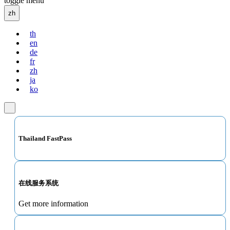
toggle menu
zh
th
en
de
fr
zh
ja
ko
Thailand FastPass
在线服务系统
Get more information