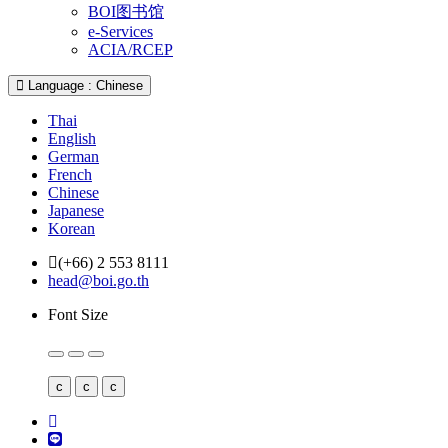
BOI图书馆
e-Services
ACIA/RCEP
Language : Chinese
Thai
English
German
French
Chinese
Japanese
Korean
(+66) 2 553 8111
head@boi.go.th
Font Size
c
c
c