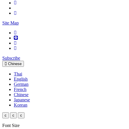
Site Map
Subscribe
Chinese
Thai
English
German
French
Chinese
Japanese
Korean
c
c
c
Font Size