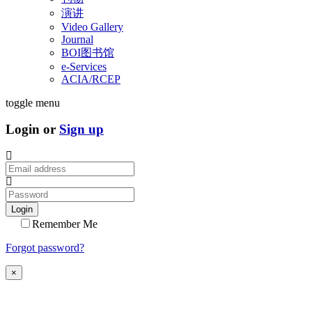
演讲
Video Gallery
Journal
BOI图书馆
e-Services
ACIA/RCEP
toggle menu
Login or
Sign up
Login
Remember Me
Forgot password?
×