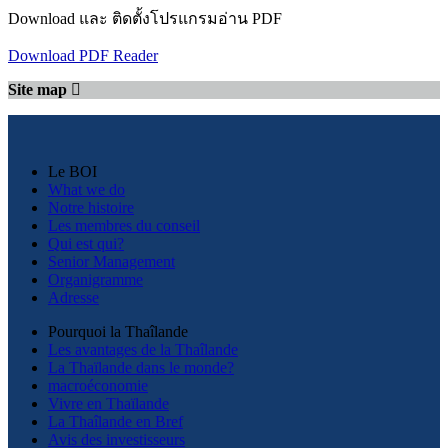
Download และ ติดตั้งโปรแกรมอ่าน PDF
Download PDF Reader
Site map
Le BOI
What we do
Notre histoire
Les membres du conseil
Qui est qui?
Senior Management
Organigramme
Adresse
Pourquoi la Thaîlande
Les avantages de la Thaîlande
La Thaïlande dans le monde?
macroéconomie
Vivre en Thaïlande
La Thaîlande en Bref
Avis des investisseurs