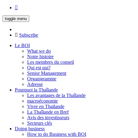
toggle menu
Subscribe
Le BOI
What we do
Notre histoire
Les membres du conseil
Qui est qui?
Senior Management
Organigramme
Adresse
Pourquoi la Thaîlande
Les avantages de la Thaîlande
macroéconomie
Vivre en Thaïlande
La Thaîlande en Bref
Avis des investisseurs
Secteurs clés
Doing business
How to do Business with BOI