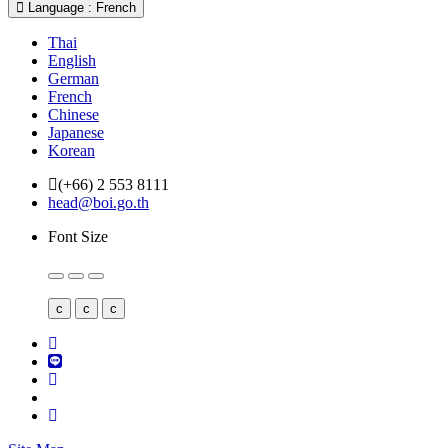
Language : French
Thai
English
German
French
Chinese
Japanese
Korean
(+66) 2 553 8111
head@boi.go.th
Font Size
c
c
c