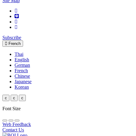
Site Map
Subscribe
French
Thai
English
German
French
Chinese
Japanese
Korean
c
c
c
Font Size
Web Feedback
Contact Us