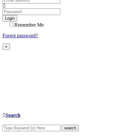
Login
Remember Me
Forgot password?
×
Search
search