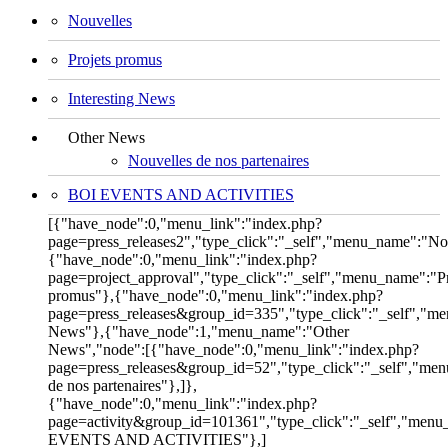
Nouvelles
Projets promus
Interesting News
Other News
Nouvelles de nos partenaires
BOI EVENTS AND ACTIVITIES
[{"have_node":0,"menu_link":"index.php?
page=press_releases2","type_click":"_self","menu_name":"No
{"have_node":0,"menu_link":"index.php?
page=project_approval","type_click":"_self","menu_name":"Pr
promus"},{"have_node":0,"menu_link":"index.php?
page=press_releases&group_id=335","type_click":"_self","me
News"},{"have_node":1,"menu_name":"Other
News","node":[{"have_node":0,"menu_link":"index.php?
page=press_releases&group_id=52","type_click":"_self","me
de nos partenaires"},]},
{"have_node":0,"menu_link":"index.php?
page=activity&group_id=101361","type_click":"_self","men
EVENTS AND ACTIVITIES"},]