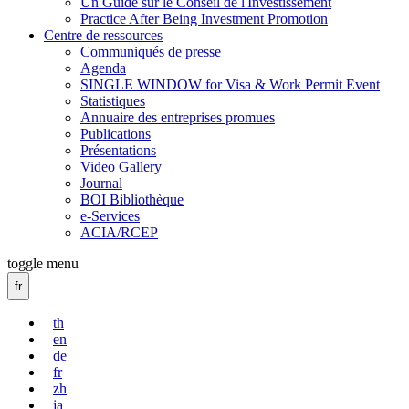
Un Guide sur le Conseil de l'Investissement
Practice After Being Investment Promotion
Centre de ressources
Communiqués de presse
Agenda
SINGLE WINDOW for Visa & Work Permit Event
Statistiques
Annuaire des entreprises promues
Publications
Présentations
Video Gallery
Journal
BOI Bibliothèque
e-Services
ACIA/RCEP
toggle menu
fr
th
en
de
fr
zh
ja