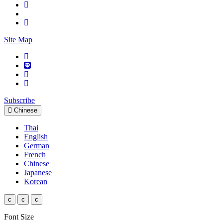
Site Map
Subscribe
Chinese
Thai
English
German
French
Chinese
Japanese
Korean
c
c
c
Font Size