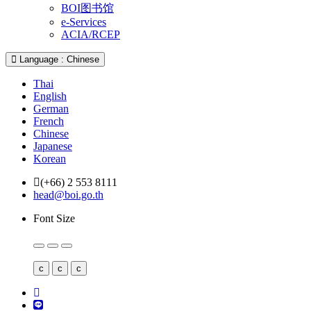
BOI图书馆
e-Services
ACIA/RCEP
Language : Chinese
Thai
English
German
French
Chinese
Japanese
Korean
(+66) 2 553 8111
head@boi.go.th
Font Size
c
c
c