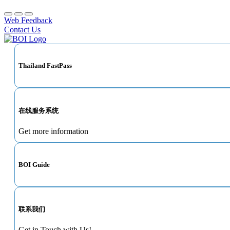
Web Feedback
Contact Us
Thailand FastPass
在线服务系统
Get more information
BOI Guide
联系我们
Get in Touch with Us!