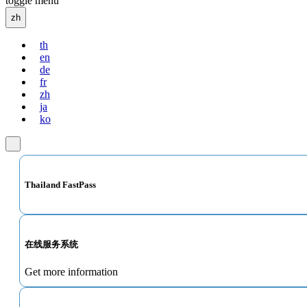
toggle menu
zh
th
en
de
fr
zh
ja
ko
Thailand FastPass
在线服务系统
Get more information