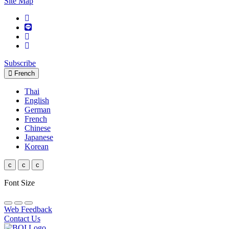
Site Map
Subscribe
French
Thai
English
German
French
Chinese
Japanese
Korean
c
c
c
Font Size
Web Feedback
Contact Us