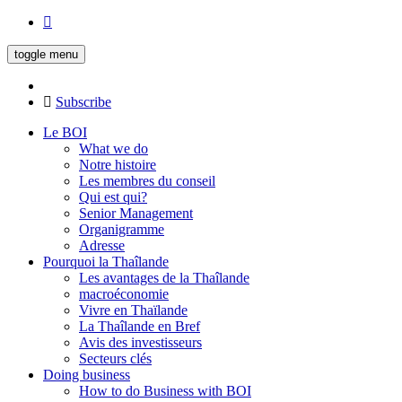
toggle menu
Subscribe
Le BOI
What we do
Notre histoire
Les membres du conseil
Qui est qui?
Senior Management
Organigramme
Adresse
Pourquoi la Thaîlande
Les avantages de la Thaîlande
macroéconomie
Vivre en Thaïlande
La Thaîlande en Bref
Avis des investisseurs
Secteurs clés
Doing business
How to do Business with BOI