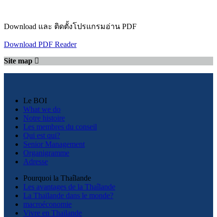
Download และ ติดตั้งโปรแกรมอ่าน PDF
Download PDF Reader
Site map
Le BOI
What we do
Notre histoire
Les membres du conseil
Qui est qui?
Senior Management
Organigramme
Adresse
Pourquoi la Thaîlande
Les avantages de la Thaîlande
La Thaïlande dans le monde?
macroéconomie
Vivre en Thaïlande