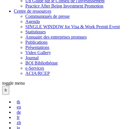
Un Guide sur le Conseil de l'Investissement
Practice After Being Investment Promotion
Centre de ressources
Communiqués de presse
Agenda
SINGLE WINDOW for Visa & Work Permit Event
Statistiques
Annuaire des entreprises promues
Publications
Présentations
Video Gallery
Journal
BOI Bibliothèque
e-Services
ACIA/RCEP
toggle menu
fr
th
en
de
fr
zh
ja