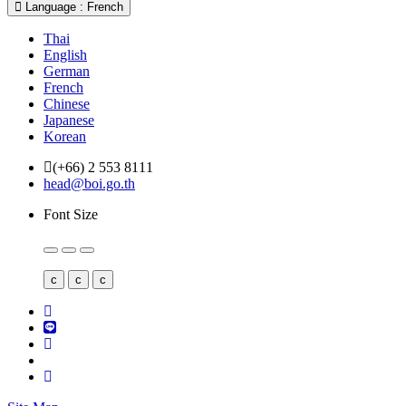
Language : French
Thai
English
German
French
Chinese
Japanese
Korean
(+66) 2 553 8111
head@boi.go.th
Font Size
c
c
c