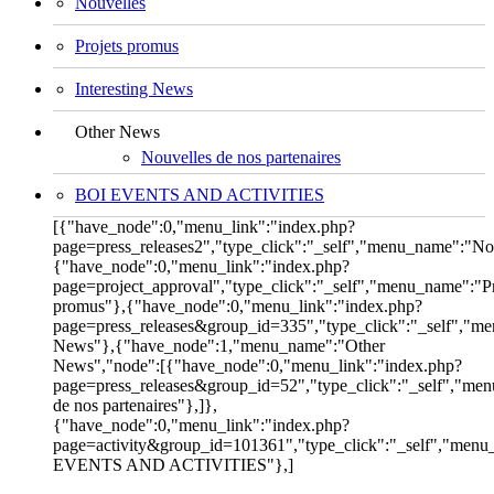
Nouvelles
Projets promus
Interesting News
Other News
Nouvelles de nos partenaires
BOI EVENTS AND ACTIVITIES
[{"have_node":0,"menu_link":"index.php?
page=press_releases2","type_click":"_self","menu_name":"No
{"have_node":0,"menu_link":"index.php?
page=project_approval","type_click":"_self","menu_name":"Pr
promus"},{"have_node":0,"menu_link":"index.php?
page=press_releases&group_id=335","type_click":"_self","me
News"},{"have_node":1,"menu_name":"Other
News","node":[{"have_node":0,"menu_link":"index.php?
page=press_releases&group_id=52","type_click":"_self","me
de nos partenaires"},]},
{"have_node":0,"menu_link":"index.php?
page=activity&group_id=101361","type_click":"_self","men
EVENTS AND ACTIVITIES"},]