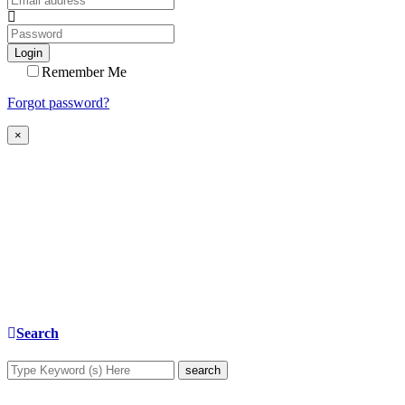
Login
Remember Me
Forgot password?
×
Search
search