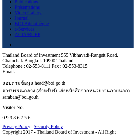
Publications
Présentations
Video Gallery
Journal
BOI Bibliothèque
e-Services
ACIA/RCEP
Thailand Board of Investment 555 Vibhavadi-Rangsit Road,
Chatuchak Bangkok 10900 Thailand
Telephone : 02-553-8111 Fax : 02-553-8315
Email:
สอบถามข้อมูล head@boi.go.th
สารบรรณกลาง (สำหรับรับ-ส่งหนังสือจากหน่วยงานภายนอก)
saraban@boi.go.th
Visitor No.
0 9 9 8 6 7 5 6
Privacy Policy
|
Security Policy
Copyright 2017 - Thailand Board of Investment - All Right