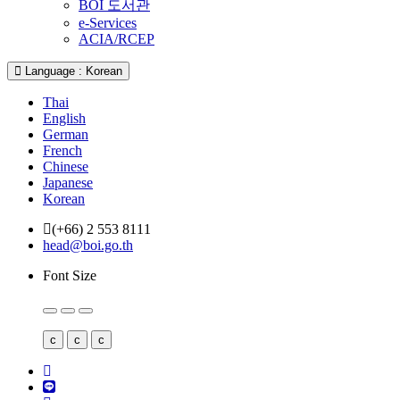
BOI 도서관
e-Services
ACIA/RCEP
Language : Korean
Thai
English
German
French
Chinese
Japanese
Korean
(+66) 2 553 8111
head@boi.go.th
Font Size
c
c
c