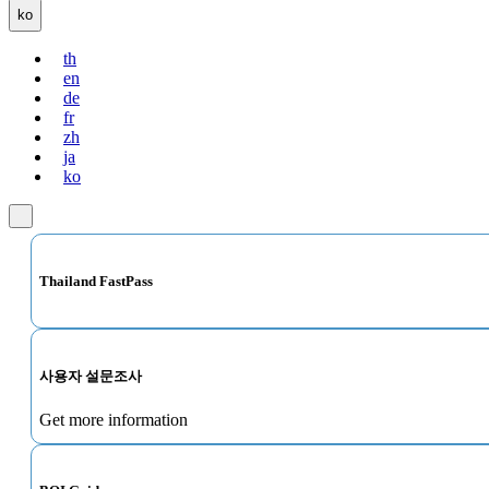
ko
th
en
de
fr
zh
ja
ko
Thailand FastPass
사용자 설문조사
Get more information