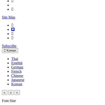
Site Map
Subscribe
Korean
Thai
English
German
French
Chinese
Japanese
Korean
c
c
c
Font Size