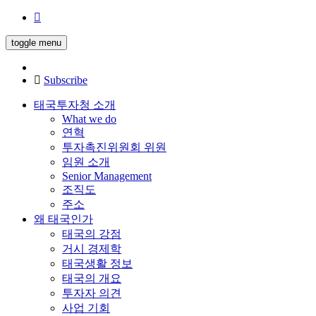
toggle menu
Subscribe
태국투자청 소개
What we do
연혁
투자촉진위원회 위원
임원 소개
Senior Management
조직도
주소
왜 태국인가
태국의 강점
거시 경제학
태국생활 정보
태국의 개요
투자자 의견
사업 기회