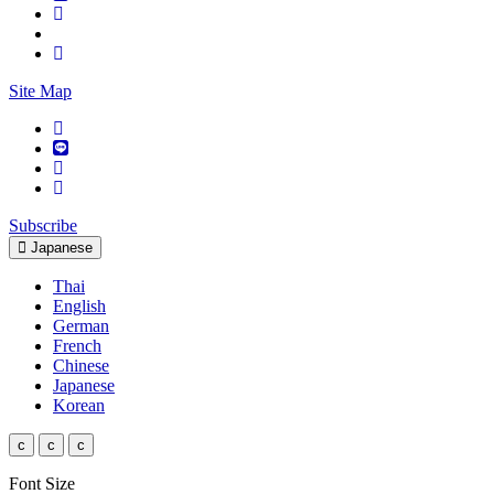
Site Map
Subscribe
Japanese
Thai
English
German
French
Chinese
Japanese
Korean
c
c
c
Font Size