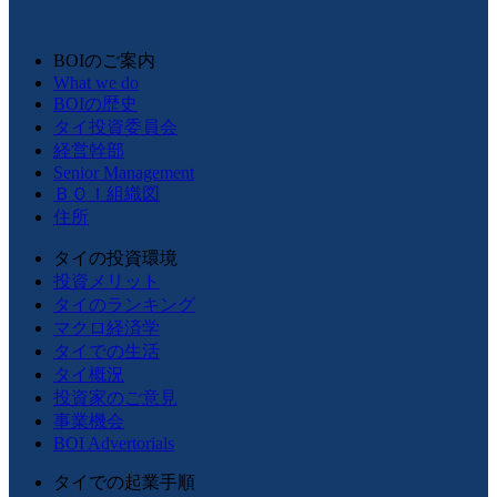
BOIのご案内
What we do
BOIの歴史
タイ投資委員会
経営幹部
Senior Management
ＢＯＩ組織図
住所
タイの投資環境
投資メリット
タイのランキング
マクロ経済学
タイでの生活
タイ概況
投資家のご意見
事業機会
BOI Advertorials
タイでの起業手順