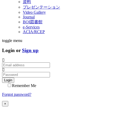
資料
プレゼンテーション
Video Gallery
Journal
BOI図書館
e-Services
ACIA/RCEP
toggle menu
Login or
Sign up
Login
Remember Me
Forgot password?
×