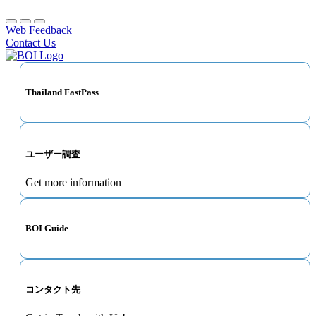
Web Feedback
Contact Us
Thailand FastPass
ユーザー調査
Get more information
BOI Guide
コンタクト先