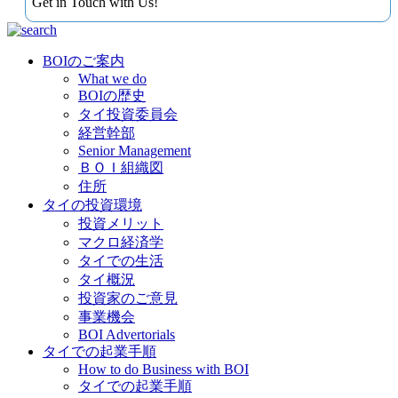
Get in Touch with Us!
BOIのご案内
What we do
BOIの歴史
タイ投資委員会
経営幹部
Senior Management
ＢＯＩ組織図
住所
タイの投資環境
投資メリット
マクロ経済学
タイでの生活
タイ概況
投資家のご意見
事業機会
BOI Advertorials
タイでの起業手順
How to do Business with BOI
タイでの起業手順