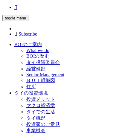
toggle menu
Subscribe
BOIのご案内
What we do
BOIの歴史
タイ投資委員会
経営幹部
Senior Management
ＢＯＩ組織図
住所
タイの投資環境
投資メリット
マクロ経済学
タイでの生活
タイ概況
投資家のご意見
事業機会