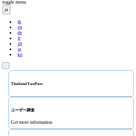
toggle menu
ja
th
en
de
fr
zh
ja
ko
Thailand FastPass
ユーザー調査
Get more information