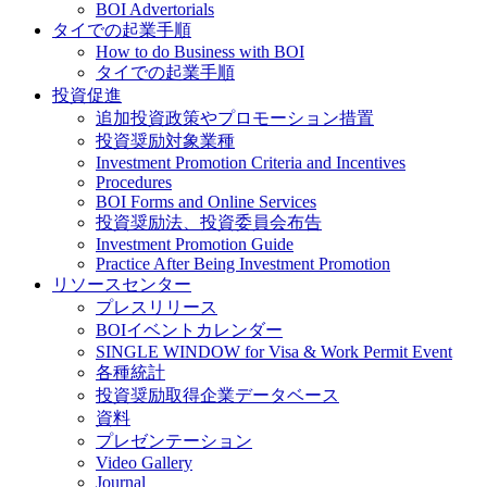
BOI Advertorials
タイでの起業手順
How to do Business with BOI
タイでの起業手順
投資促進
追加投資政策やプロモーション措置
投資奨励対象業種
Investment Promotion Criteria and Incentives
Procedures
BOI Forms and Online Services
投資奨励法、投資委員会布告
Investment Promotion Guide
Practice After Being Investment Promotion
リソースセンター
プレスリリース
BOIイベントカレンダー
SINGLE WINDOW for Visa & Work Permit Event
各種統計
投資奨励取得企業データベース
資料
プレゼンテーション
Video Gallery
Journal