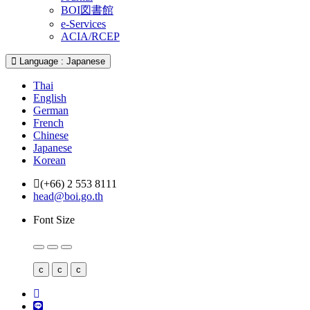
BOI図書館
e-Services
ACIA/RCEP
Language : Japanese
Thai
English
German
French
Chinese
Japanese
Korean
(+66) 2 553 8111
head@boi.go.th
Font Size
c
c
c