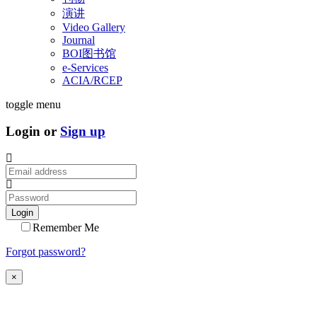
演讲
Video Gallery
Journal
BOI图书馆
e-Services
ACIA/RCEP
toggle menu
Login or
Sign up
Login
Remember Me
Forgot password?
×