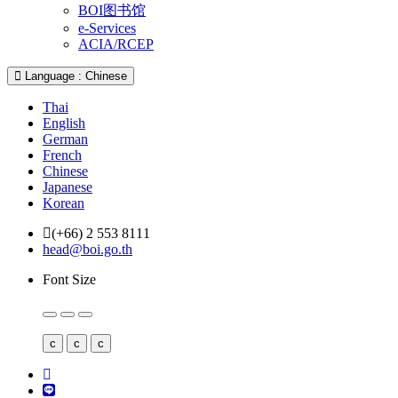
BOI图书馆
e-Services
ACIA/RCEP
Language : Chinese
Thai
English
German
French
Chinese
Japanese
Korean
(+66) 2 553 8111
head@boi.go.th
Font Size
c
c
c