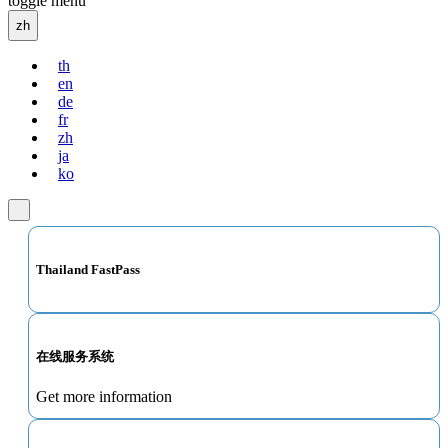
toggle menu
zh
th
en
de
fr
zh
ja
ko
Thailand FastPass
在线服务系统
Get more information