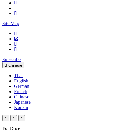
Site Map
Subscribe
Chinese
Thai
English
German
French
Chinese
Japanese
Korean
c
c
c
Font Size