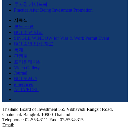
투자청 가이드북
Practice After Being Investment Promotion
자료실
보도 자료
BOI 주요 일정
SINGLE WINDOW for Visa & Work Permit Event
BOI 승인 업체 자료
통계
간행물
프리젠테이션
Video Gallery
Journal
BOI 도서관
e-Services
ACIA/RCEP
Thailand Board of Investment 555 Vibhavadi-Rangsit Road,
Chatuchak Bangkok 10900 Thailand
Telephone : 02-553-8111 Fax : 02-553-8315
Email: