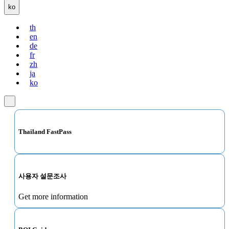
ko
th
en
de
fr
zh
ja
ko
Thailand FastPass
사용자 설문조사
Get more information