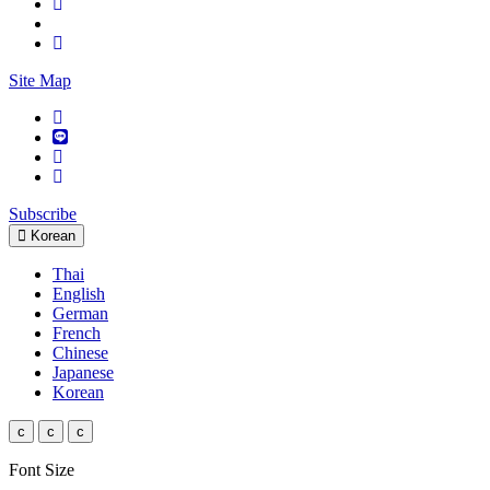
Site Map
Subscribe
Korean
Thai
English
German
French
Chinese
Japanese
Korean
c
c
c
Font Size