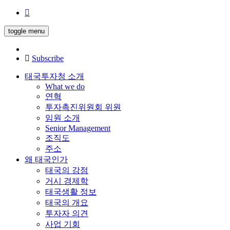
toggle menu
Subscribe
태국투자청 소개
What we do
연혁
투자촉진위원회 위원
임원 소개
Senior Management
조직도
주소
왜 태국인가
태국의 강점
거시 경제학
태국생활 정보
태국의 개요
투자자 의견
사업 기회