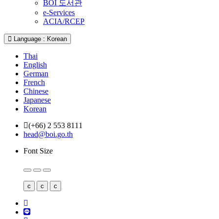
BOI 도서관
e-Services
ACIA/RCEP
Language : Korean
Thai
English
German
French
Chinese
Japanese
Korean
(+66) 2 553 8111
head@boi.go.th
Font Size
c
c
c