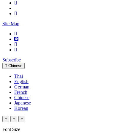
Site Map
Subscribe
Chinese
Thai
English
German
French
Chinese
Japanese
Korean
c
c
c
Font Size