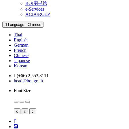
BOI图书馆
e-Services
ACIA/RCEP
Language : Chinese
Thai
English
German
French
Chinese
Japanese
Korean
(+66) 2 553 8111
head@boi.go.th
Font Size
c
c
c