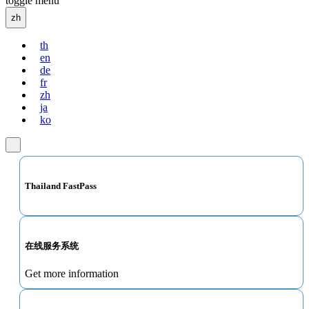
toggle menu
zh
th
en
de
fr
zh
ja
ko
Thailand FastPass
在线服务系统
Get more information