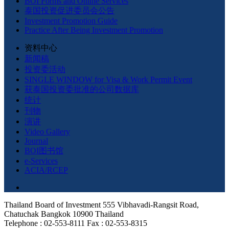
BOI Forms and Online Services
泰国投资促进委员会公告
Investment Promotion Guide
Practice After Being Investment Promotion
资料中心
新闻稿
投资委活动
SINGLE WINDOW for Visa & Work Permit Event
获泰国投资委批准的公司数据库
统计
刊物
演讲
Video Gallery
Journal
BOI图书馆
e-Services
ACIA/RCEP
Thailand Board of Investment 555 Vibhavadi-Rangsit Road,
Chatuchak Bangkok 10900 Thailand
Telephone : 02-553-8111 Fax : 02-553-8315