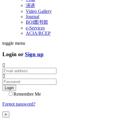
演讲
Video Gallery
Journal
BOI图书馆
e-Services
ACIA/RCEP
toggle menu
Login or
Sign up
Login
Remember Me
Forgot password?
×