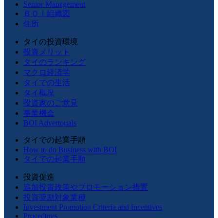
Senior Management
ＢＯＩ組織図
住所
タイの投資環境
投資メリット
タイのランキング
マクロ経済学
タイでの生活
タイ概況
投資家のご意見
事業機会
BOI Advertorials
タイでの起業手順
How to do Business with BOI
タイでの起業手順
投資促進
追加投資政策やプロモーション措置
投資奨励対象業種
Investment Promotion Criteria and Incentives
Procedures