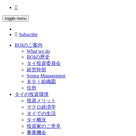
toggle menu
Subscribe
BOIのご案内
What we do
BOIの歴史
タイ投資委員会
経営幹部
Senior Management
ＢＯＩ組織図
住所
タイの投資環境
投資メリット
マクロ経済学
タイでの生活
タイ概況
投資家のご意見
事業機会