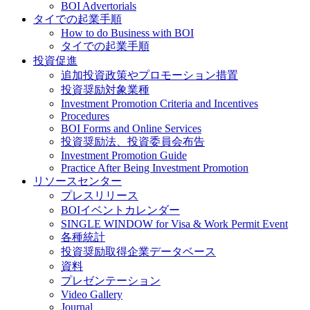
BOI Advertorials
タイでの起業手順
How to do Business with BOI
タイでの起業手順
投資促進
追加投資政策やプロモーション措置
投資奨励対象業種
Investment Promotion Criteria and Incentives
Procedures
BOI Forms and Online Services
投資奨励法、投資委員会布告
Investment Promotion Guide
Practice After Being Investment Promotion
リソースセンター
プレスリリース
BOIイベントカレンダー
SINGLE WINDOW for Visa & Work Permit Event
各種統計
投資奨励取得企業データベース
資料
プレゼンテーション
Video Gallery
Journal