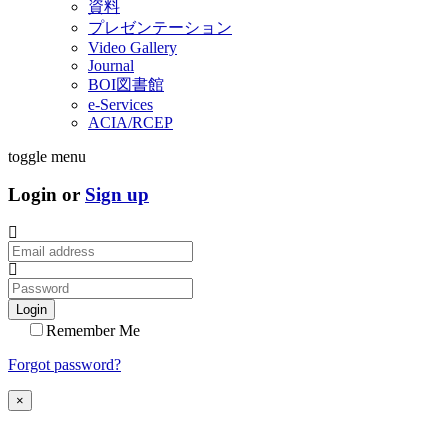
資料
プレゼンテーション
Video Gallery
Journal
BOI図書館
e-Services
ACIA/RCEP
toggle menu
Login or
Sign up
Login
Remember Me
Forgot password?
×