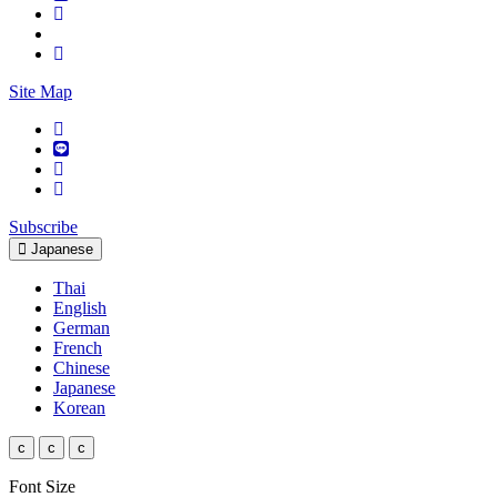
Site Map
Subscribe
Japanese
Thai
English
German
French
Chinese
Japanese
Korean
c
c
c
Font Size