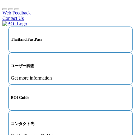
Web Feedback
Contact Us
Thailand FastPass
ユーザー調査
Get more information
BOI Guide
コンタクト先