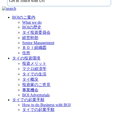
Get in Touch with Us!
BOIのご案内
What we do
BOIの歴史
タイ投資委員会
経営幹部
Senior Management
ＢＯＩ組織図
住所
タイの投資環境
投資メリット
マクロ経済学
タイでの生活
タイ概況
投資家のご意見
事業機会
BOI Advertorials
タイでの起業手順
How to do Business with BOI
タイでの起業手順