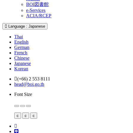
BOI図書館
e-Services
ACIA/RCEP
Language : Japanese
Thai
English
German
French
Chinese
Japanese
Korean
(+66) 2 553 8111
head@boi.go.th
Font Size
c
c
c