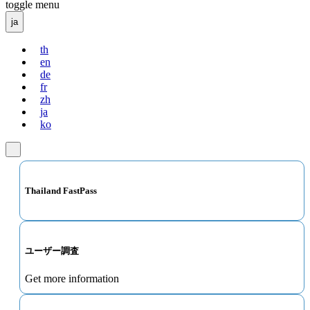
toggle menu
ja
th
en
de
fr
zh
ja
ko
Thailand FastPass
ユーザー調査
Get more information