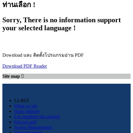
ท่านเลือก !
Sorry, There is no information support
your selected language !
Download และ ติดตั้งโปรแกรมอ่าน PDF
Download PDF Reader
Site map
Le BOI
What we do
Notre histoire
Les membres du conseil
Qui est qui?
Senior Management
Organigramme