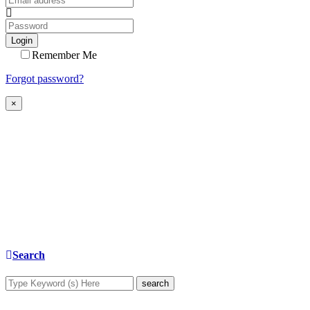
Login
Remember Me
Forgot password?
×
Search
search