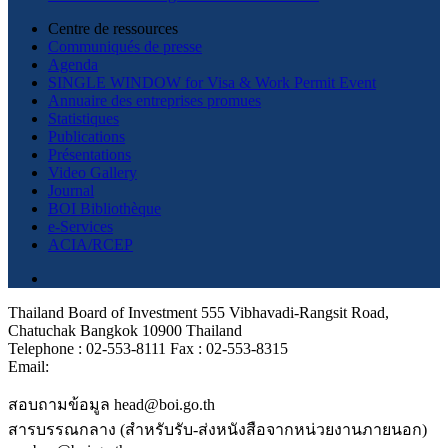
Centre de ressources
Communiqués de presse
Agenda
SINGLE WINDOW for Visa & Work Permit Event
Annuaire des entreprises promues
Statistiques
Publications
Présentations
Video Gallery
Journal
BOI Bibliothèque
e-Services
ACIA/RCEP
Thailand Board of Investment 555 Vibhavadi-Rangsit Road,
Chatuchak Bangkok 10900 Thailand
Telephone : 02-553-8111 Fax : 02-553-8315
Email:
สอบถามข้อมูล head@boi.go.th
สารบรรณกลาง (สำหรับรับ-ส่งหนังสือจากหน่วยงานภายนอก)