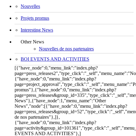
Nouvelles
Projets promus
Interesting News
Other News
Nouvelles de nos partenaires
BOI EVENTS AND ACTIVITIES
[{"have_node":0,"menu_link":"index.php?
page=press_releases2","type_click":"_self","menu_name":"No
{"have_node":0,"menu_link":"index.php?
page=project_approval","type_click":"_self","menu_name":"Pr
promus"},{"have_node":0,"menu_link":"index.php?
page=press_releases&group_id=335","type_click":"_self","me
News"},{"have_node":1,"menu_name":"Other
News","node":[{"have_node":0,"menu_link":"index.php?
page=press_releases&group_id=52","type_click":"_self","me
de nos partenaires"},]},
{"have_node":0,"menu_link":"index.php?
page=activity&group_id=101361","type_click":"_self","men
EVENTS AND ACTIVITIES"},]