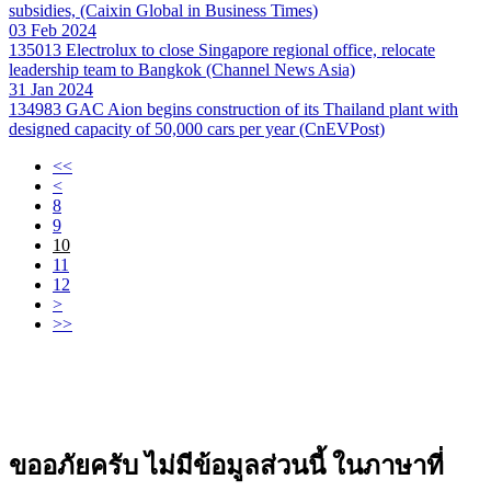
subsidies, (Caixin Global in Business Times)
03 Feb 2024
135013
Electrolux to close Singapore regional office, relocate
leadership team to Bangkok (Channel News Asia)
31 Jan 2024
134983
GAC Aion begins construction of its Thailand plant with
designed capacity of 50,000 cars per year (CnEVPost)
<<
<
8
9
10
11
12
>
>>
ขออภัยครับ ไม่มีข้อมูลส่วนนี้ ในภาษาที่