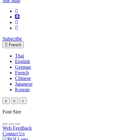
Site Map
Subscribe
French
Thai
English
German
French
Chinese
Japanese
Korean
c
c
c
Font Size
Web Feedback
Contact Us