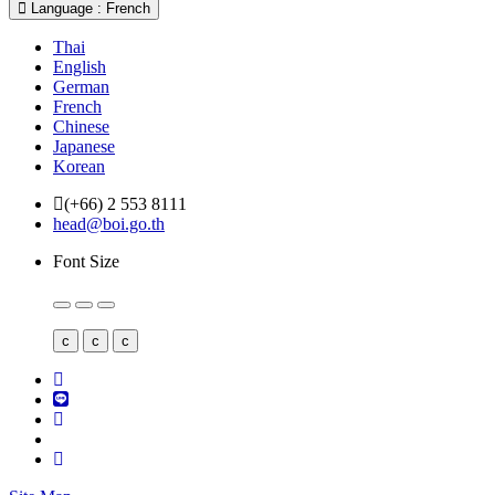
Language : French
Thai
English
German
French
Chinese
Japanese
Korean
(+66) 2 553 8111
head@boi.go.th
Font Size
c
c
c