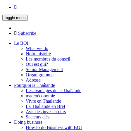
toggle menu
Subscribe
Le BOI
What we do
Notre histoire
Les membres du conseil
Qui est qui?
Senior Management
Organigramme
Adresse
Pourquoi la Thaîlande
Les avantages de la Thaîlande
macroéconomie
Vivre en Thaïlande
La Thaîlande en Bref
Avis des investisseurs
Secteurs clés
Doing business
How to do Business with BOI