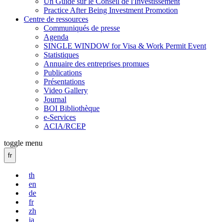
Un Guide sur le Conseil de l'Investissement
Practice After Being Investment Promotion
Centre de ressources
Communiqués de presse
Agenda
SINGLE WINDOW for Visa & Work Permit Event
Statistiques
Annuaire des entreprises promues
Publications
Présentations
Video Gallery
Journal
BOI Bibliothèque
e-Services
ACIA/RCEP
toggle menu
fr
th
en
de
fr
zh
ja