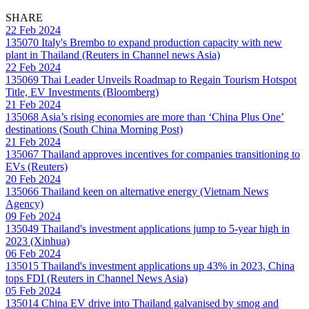
SHARE
22 Feb 2024
135070
Italy's Brembo to expand production capacity with new
plant in Thailand (Reuters in Channel news Asia)
22 Feb 2024
135069
Thai Leader Unveils Roadmap to Regain Tourism Hotspot
Title, EV Investments (Bloomberg)
21 Feb 2024
135068
Asia’s rising economies are more than ‘China Plus One’
destinations (South China Morning Post)
21 Feb 2024
135067
Thailand approves incentives for companies transitioning to
EVs (Reuters)
20 Feb 2024
135066
Thailand keen on alternative energy (Vietnam News
Agency)
09 Feb 2024
135049
Thailand's investment applications jump to 5-year high in
2023 (Xinhua)
06 Feb 2024
135015
Thailand's investment applications up 43% in 2023, China
tops FDI (Reuters in Channel News Asia)
05 Feb 2024
135014
China EV drive into Thailand galvanised by smog and