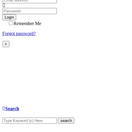
Login
Remember Me
Forgot password?
×
Search
search