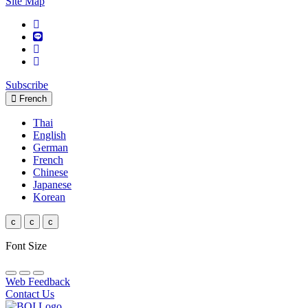
Site Map
Subscribe
French
Thai
English
German
French
Chinese
Japanese
Korean
c
c
c
Font Size
Web Feedback
Contact Us