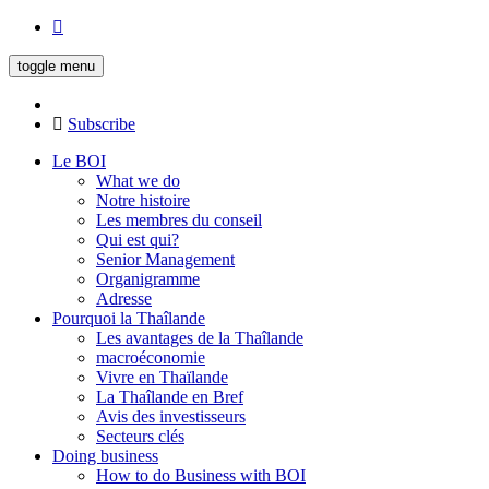
toggle menu
Subscribe
Le BOI
What we do
Notre histoire
Les membres du conseil
Qui est qui?
Senior Management
Organigramme
Adresse
Pourquoi la Thaîlande
Les avantages de la Thaîlande
macroéconomie
Vivre en Thaïlande
La Thaîlande en Bref
Avis des investisseurs
Secteurs clés
Doing business
How to do Business with BOI