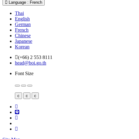
Language : French
Thai
English
German
French
Chinese
Japanese
Korean
(+66) 2 553 8111
head@boi.go.th
Font Size
c
c
c