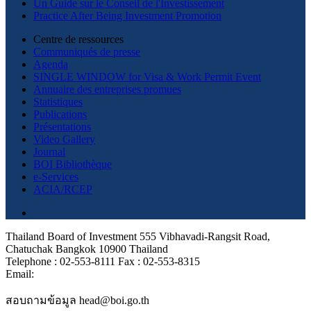
Un Guide sur le Conseil de l'Investissement
Practice After Being Investment Promotion
Centre de ressources
Communiqués de presse
Agenda
SINGLE WINDOW for Visa & Work Permit Event
Annuaire des entreprises promues
Statistiques
Publications
Présentations
Video Gallery
Journal
BOI Bibliothèque
e-Services
ACIA/RCEP
Thailand Board of Investment 555 Vibhavadi-Rangsit Road,
Chatuchak Bangkok 10900 Thailand
Telephone : 02-553-8111 Fax : 02-553-8315
Email:
สอบถามข้อมูล head@boi.go.th