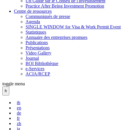
Un Guide sur le Conseil de l'Investissement
Practice After Being Investment Promotion
Centre de ressources
Communiqués de presse
Agenda
SINGLE WINDOW for Visa & Work Permit Event
Statistiques
Annuaire des entreprises promues
Publications
Présentations
Video Gallery
Journal
BOI Bibliothèque
e-Services
ACIA/RCEP
toggle menu
fr
th
en
de
fr
zh
ja