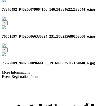
73370492_940256079664156_1462018846222188544_o.jpg
×
76751597_940256066330824_2312868235680153600_o.jpg
×
75522009_940256089664155_1916095025117134848_o.jpg
More Informations
Event Registration form