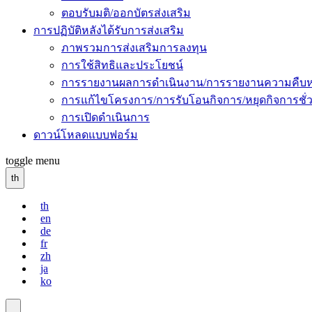
ตอบรับมติ/ออกบัตรส่งเสริม
การปฏิบัติหลังได้รับการส่งเสริม
ภาพรวมการส่งเสริมการลงทุน
การใช้สิทธิและประโยชน์
การรายงานผลการดำเนินงาน/การรายงานความคืบหน้า
การแก้ไขโครงการ/การรับโอนกิจการ/หยุดกิจการชั่ว
การเปิดดำเนินการ
ดาวน์โหลดแบบฟอร์ม
toggle menu
th
th
en
de
fr
zh
ja
ko