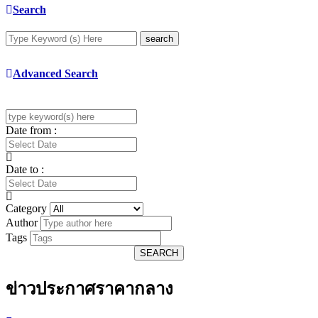
Search
search
Advanced Search
Date from :
Date to :
Category
Author
Tags
SEARCH
ข่าวประกาศราคากลาง