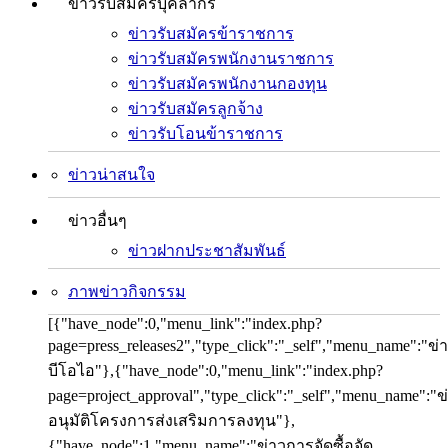
ข่าวรับสมัครบุคลากร
ข่าวรับสมัครข้าราชการ
ข่าวรับสมัครพนักงานราชการ
ข่าวรับสมัครพนักงานกองทุน
ข่าวรับสมัครลูกจ้าง
ข่าวรับโอนข้าราชการ
ข่าวน่าสนใจ
ข่าวอื่นๆ
ข่าวฝากประชาสัมพันธ์
ภาพข่าวกิจกรรม
[{"have_node":0,"menu_link":"index.php?
page=press_releases2","type_click":"_self","menu_name":"ข่
บีโอไอ"},{"have_node":0,"menu_link":"index.php?
page=project_approval","type_click":"_self","menu_name":"ข
อนุมัติโครงการส่งเสริมการลงทุน"},
{"have_node":1,"menu_name":"ข่าวการจัดซื้อจัด