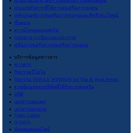
นโยบายและมาตรการส่งเสริมการลงทุนพิเศษ
ประเภทกิจการที่ให้การส่งเสริมการลงทุน
หลักเกณฑ์การส่งเสริมการลงทุนและสิทธิประโยชน์
ขั้นตอน
ดาวน์โหลดแบบฟอร์ม
กฏหมาย ระเบียบ และประกาศ
คู่มือการขอรับการส่งเสริมการลงทุน
บริการข้อมูลข่าวสาร
ข่าวสาร
กิจกรรมบีโอไอ
กิจกรรม SINGLE WINDOW for Visa & Work Permit
ฐานข้อมูลของบริษัทที่ได้รับการส่งเสริม
สถิติ
เอกสารเผยแพร่
เอกสารบรรยาย
Video Gallery
วารสาร
ห้องสมุดออนไลน์