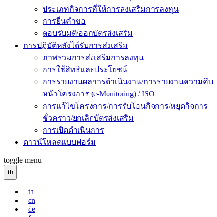
ประเภทกิจการที่ให้การส่งเสริมการลงทุน
การยื่นคำขอ
ตอบรับมติ/ออกบัตรส่งเสริม
การปฏิบัติหลังได้รับการส่งเสริม
ภาพรวมการส่งเสริมการลงทุน
การใช้สิทธิและประโยชน์
การรายงานผลการดำเนินงาน/การรายงานความคืบ
หน้าโครงการ (e-Monitoring) / ISO
การแก้ไขโครงการ/การรับโอนกิจการ/หยุดกิจการ
ชั่วคราว/ยกเลิกบัตรส่งเสริม
การเปิดดำเนินการ
ดาวน์โหลดแบบฟอร์ม
toggle menu
th
th
en
de