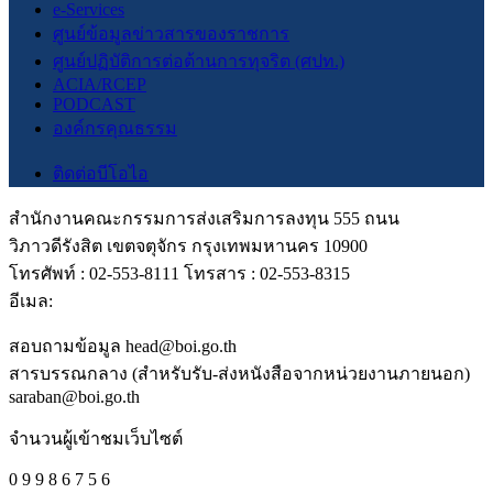
e-Services
ศูนย์ข้อมูลข่าวสารของราชการ
ศูนย์ปฏิบัติการต่อต้านการทุจริต (ศปท.)
ACIA/RCEP
PODCAST
องค์กรคุณธรรม
ติดต่อบีโอไอ
สำนักงานคณะกรรมการส่งเสริมการลงทุน 555 ถนน
วิภาวดีรังสิต เขตจตุจักร กรุงเทพมหานคร 10900
โทรศัพท์ : 02-553-8111 โทรสาร : 02-553-8315
อีเมล:
สอบถามข้อมูล head@boi.go.th
สารบรรณกลาง (สำหรับรับ-ส่งหนังสือจากหน่วยงานภายนอก)
saraban@boi.go.th
จำนวนผู้เข้าชมเว็บไซต์
0 9 9 8 6 7 5 6