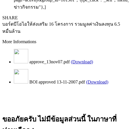
ข่าวกิจกรรม"},]
SHARE
บอร์ดบีโอไอให้ส่งเสริม 16 โครงการ รวมมูลค่าเงินลงทุน 6.5
หมื่นล้าน
More Informations
approve_13nov07.pdf
(Download)
BOI approved 13-11-2007.pdf
(Download)
ขออภัยครับ ไม่มีข้อมูลส่วนนี้ ในภาษาที่