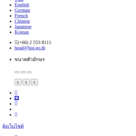
English
German
French
Chinese
Japanese
Korean
(+66) 2 553 8111
head@boi.go.th
ขนาดตัวอักษร
c
c
c
ผังเว็บไซต์