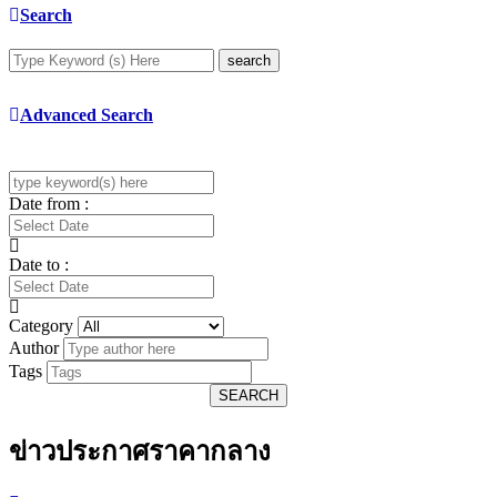
Search
search
Advanced Search
Date from :
Date to :
Category
Author
Tags
SEARCH
ข่าวประกาศราคากลาง