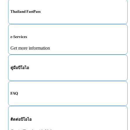
Thailand FastPass
e-Services
Get more information
คู่มือบีโอไอ
FAQ
ติดต่อบีโอไอ