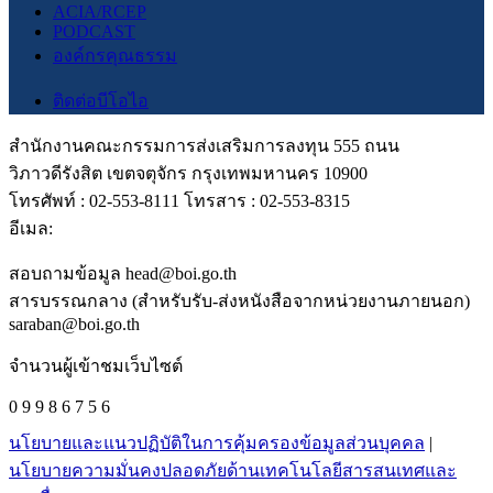
ACIA/RCEP
PODCAST
องค์กรคุณธรรม
ติดต่อบีโอไอ
สำนักงานคณะกรรมการส่งเสริมการลงทุน 555 ถนน
วิภาวดีรังสิต เขตจตุจักร กรุงเทพมหานคร 10900
โทรศัพท์ : 02-553-8111 โทรสาร : 02-553-8315
อีเมล:
สอบถามข้อมูล head@boi.go.th
สารบรรณกลาง (สำหรับรับ-ส่งหนังสือจากหน่วยงานภายนอก)
saraban@boi.go.th
จำนวนผู้เข้าชมเว็บไซต์
0 9 9 8 6 7 5 6
นโยบายและแนวปฏิบัติในการคุ้มครองข้อมูลส่วนบุคคล
|
นโยบายความมั่นคงปลอดภัยด้านเทคโนโลยีสารสนเทศและ