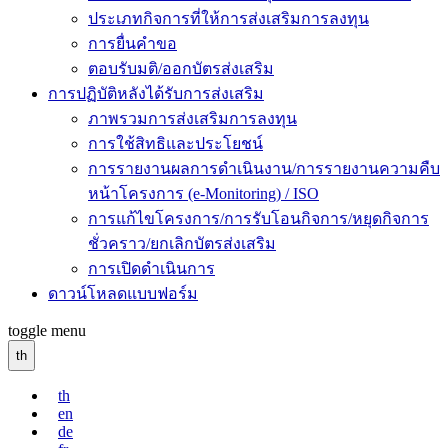
ประเภทกิจการที่ให้การส่งเสริมการลงทุน
การยื่นคำขอ
ตอบรับมติ/ออกบัตรส่งเสริม
การปฏิบัติหลังได้รับการส่งเสริม
ภาพรวมการส่งเสริมการลงทุน
การใช้สิทธิและประโยชน์
การรายงานผลการดำเนินงาน/การรายงานความคืบ
หน้าโครงการ (e-Monitoring) / ISO
การแก้ไขโครงการ/การรับโอนกิจการ/หยุดกิจการ
ชั่วคราว/ยกเลิกบัตรส่งเสริม
การเปิดดำเนินการ
ดาวน์โหลดแบบฟอร์ม
toggle menu
th
th
en
de