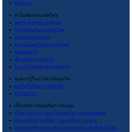
ติดต่อเรา
ทำไมต้องประเทศไทย
จุดแข็งของประเทศไทย
การจัดอันดับประเทศไทย
ภาพรวมเศรษฐกิจ
ความเป็นอยู่ในประเทศไทย
ข้อมูลทั่วไป
เรื่องเล่าความสำเร็จ
โอกาสในอุตสาหกรรมต่างๆ
ข้อควรรู้ในการดำเนินธุรกิจ
ธุรกิจที่ได้รับการส่งเสริม
ธุรกิจทั่วไป
เกี่ยวกับการส่งเสริมการลงทุน
นโยบายและมาตรการส่งเสริมการลงทุนพิเศษ
ประเภทกิจการที่ให้การส่งเสริมการลงทุน
หลักเกณฑ์การส่งเสริมการลงทุนและสิทธิประโยชน์