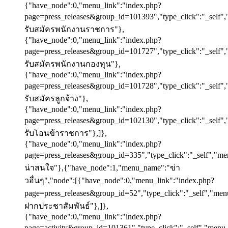
{"have_node":0,"menu_link":"index.php?
page=press_releases&group_id=101393","type_click":"_self
รับสมัครพนักงานราชการ"},
{"have_node":0,"menu_link":"index.php?
page=press_releases&group_id=101727","type_click":"_self
รับสมัครพนักงานกองทุน"},
{"have_node":0,"menu_link":"index.php?
page=press_releases&group_id=101728","type_click":"_self
รับสมัครลูกจ้าง"},
{"have_node":0,"menu_link":"index.php?
page=press_releases&group_id=102130","type_click":"_self
รับโอนข้าราชการ"},]},
{"have_node":0,"menu_link":"index.php?
page=press_releases&group_id=335","type_click":"_self","m
น่าสนใจ"},{"have_node":1,"menu_name":"ข่า
วอื่นๆ","node":[{"have_node":0,"menu_link":"index.php?
page=press_releases&group_id=52","type_click":"_self","me
ฝากประชาสัมพันธ์"},]},
{"have_node":0,"menu_link":"index.php?
page=activity&group_id=101361","type_click":"_self","me