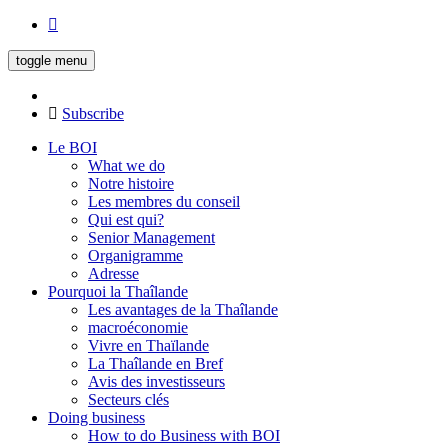
toggle menu
Subscribe
Le BOI
What we do
Notre histoire
Les membres du conseil
Qui est qui?
Senior Management
Organigramme
Adresse
Pourquoi la Thaîlande
Les avantages de la Thaîlande
macroéconomie
Vivre en Thaïlande
La Thaîlande en Bref
Avis des investisseurs
Secteurs clés
Doing business
How to do Business with BOI