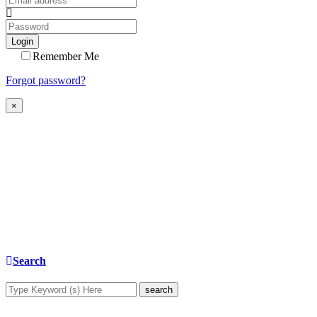
Login
Remember Me
Forgot password?
×
Search
search