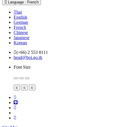
Language : French
Thai
English
German
French
Chinese
Japanese
Korean
(+66) 2 553 8111
head@boi.go.th
Font Size
c
c
c