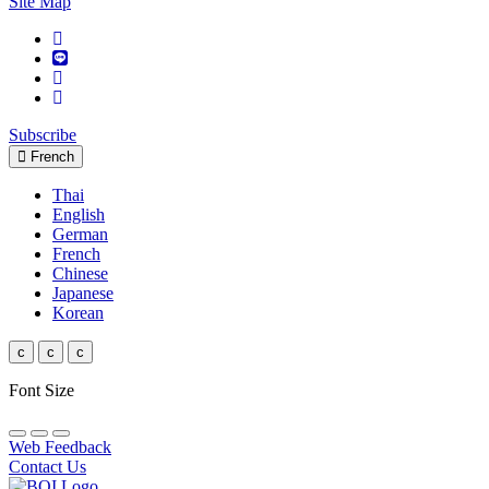
Site Map
Subscribe
French
Thai
English
German
French
Chinese
Japanese
Korean
c
c
c
Font Size
Web Feedback
Contact Us