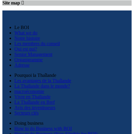
Site map
Le BOI
What we do
Notre histoire
Les membres du conseil
Qui est qui?
Senior Management
Organigramme
Adresse
Pourquoi la Thaîlande
Les avantages de la Thaîlande
La Thaïlande dans le monde?
macroéconomie
Vivre en Thaïlande
La Thaîlande en Bref
Avis des investisseurs
Secteurs clés
Doing business
How to do Business with BOI
How to do Business (Non-Eligible for BOI)