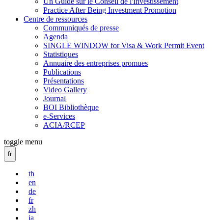
Un Guide sur le Conseil de l'Investissement
Practice After Being Investment Promotion
Centre de ressources
Communiqués de presse
Agenda
SINGLE WINDOW for Visa & Work Permit Event
Statistiques
Annuaire des entreprises promues
Publications
Présentations
Video Gallery
Journal
BOI Bibliothèque
e-Services
ACIA/RCEP
toggle menu
fr
th
en
de
fr
zh
ja