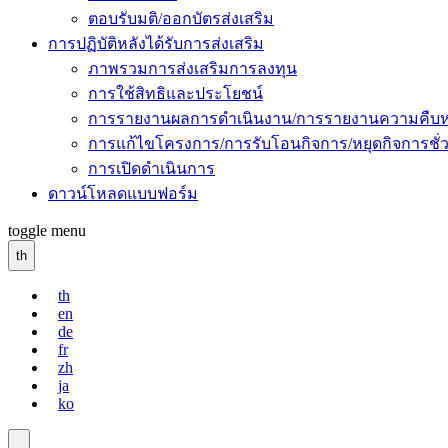
ตอบรับมติ/ออกบัตรส่งเสริม
การปฏิบัติหลังได้รับการส่งเสริม
ภาพรวมการส่งเสริมการลงทุน
การใช้สิทธิและประโยชน์
การรายงานผลการดำเนินงาน/การรายงานความคืบหน้า
การแก้ไขโครงการ/การรับโอนกิจการ/หยุดกิจการชั่ว
การเปิดดำเนินการ
ดาวน์โหลดแบบฟอร์ม
toggle menu
th
th
en
de
fr
zh
ja
ko