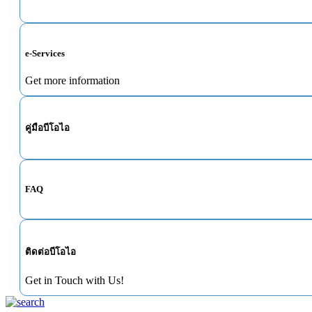
e-Services
Get more information
คู่มือบีโอไอ
FAQ
ติดต่อบีโอไอ
Get in Touch with Us!