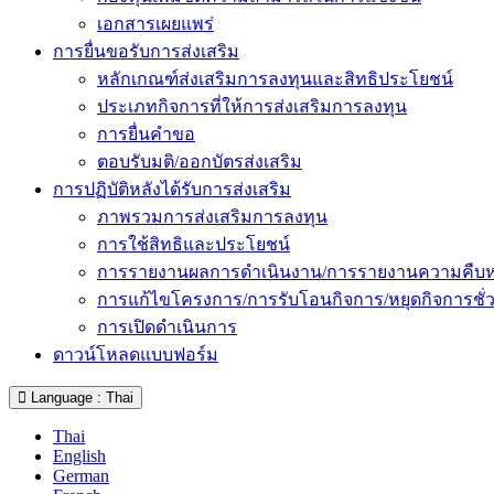
เอกสารเผยแพร่
การยื่นขอรับการส่งเสริม
หลักเกณฑ์ส่งเสริมการลงทุนและสิทธิประโยชน์
ประเภทกิจการที่ให้การส่งเสริมการลงทุน
การยื่นคำขอ
ตอบรับมติ/ออกบัตรส่งเสริม
การปฏิบัติหลังได้รับการส่งเสริม
ภาพรวมการส่งเสริมการลงทุน
การใช้สิทธิและประโยชน์
การรายงานผลการดำเนินงาน/การรายงานความคืบหน้า
การแก้ไขโครงการ/การรับโอนกิจการ/หยุดกิจการชั่ว
การเปิดดำเนินการ
ดาวน์โหลดแบบฟอร์ม
Language : Thai
Thai
English
German