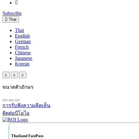
Subscribe
Thai
Thai
English
German
French
Chinese
Japanese
Korean
c
c
c
ขนาดตัวอักษร
การรับฟังความคิดเห็น
ติดต่อบีโอไอ
Thailand FastPass