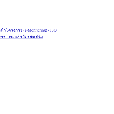
โครงการ (e-Monitoring) / ISO
คราว/ยกเลิกบัตรส่งเสริม