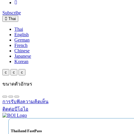
Subscribe
Thai
Thai
English
German
French
Chinese
Japanese
Korean
c
c
c
ขนาดตัวอักษร
การรับฟังความคิดเห็น
ติดต่อบีโอไอ
Thailand FastPass