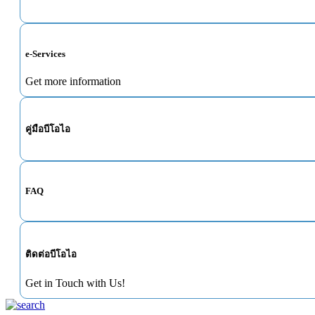
e-Services
Get more information
คู่มือบีโอไอ
FAQ
ติดต่อบีโอไอ
Get in Touch with Us!