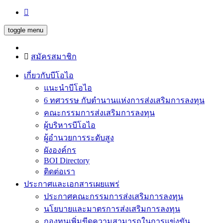
toggle menu
สมัครสมาชิก
เกี่ยวกับบีโอไอ
แนะนำบีโอไอ
6 ทศวรรษ กับตำนานแห่งการส่งเสริมการลงทุน
คณะกรรมการส่งเสริมการลงทุน
ผู้บริหารบีโอไอ
ผู้อำนวยการระดับสูง
ผังองค์กร
BOI Directory
ติดต่อเรา
ประกาศและเอกสารเผยแพร่
ประกาศคณะกรรมการส่งเสริมการลงทุน
นโยบายและมาตรการส่งเสริมการลงทุน
กองทุนเพิ่มขีดความสามารถในการแข่งขัน