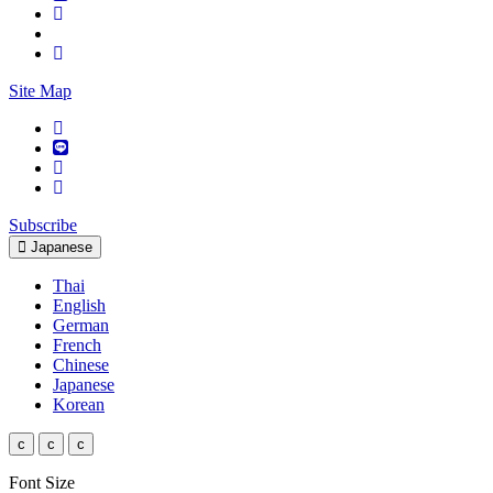
Site Map
Subscribe
Japanese
Thai
English
German
French
Chinese
Japanese
Korean
c
c
c
Font Size