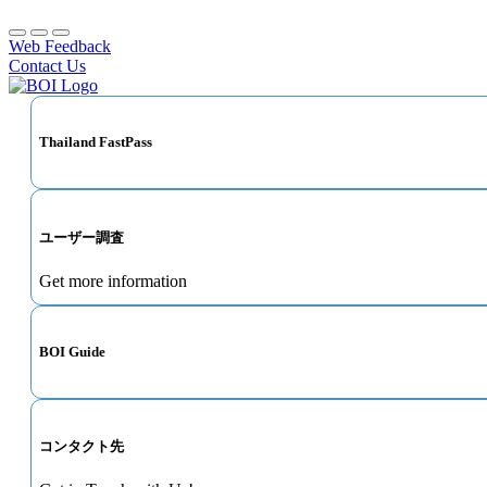
Web Feedback
Contact Us
Thailand FastPass
ユーザー調査
Get more information
BOI Guide
コンタクト先