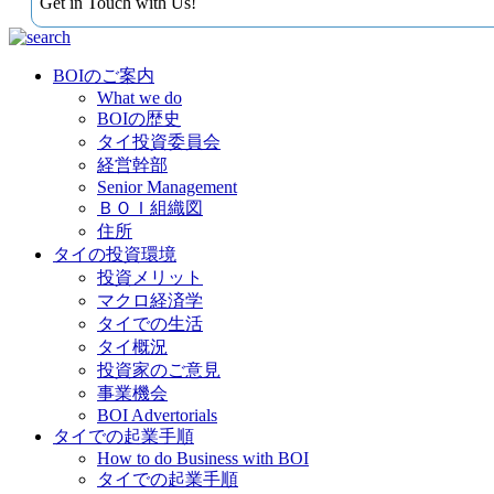
Get in Touch with Us!
BOIのご案内
What we do
BOIの歴史
タイ投資委員会
経営幹部
Senior Management
ＢＯＩ組織図
住所
タイの投資環境
投資メリット
マクロ経済学
タイでの生活
タイ概況
投資家のご意見
事業機会
BOI Advertorials
タイでの起業手順
How to do Business with BOI
タイでの起業手順