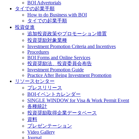
BOI Advertorials
タイでの起業手順
How to do Business with BOI
タイでの起業手順
投資促進
追加投資政策やプロモーション措置
投資奨励対象業種
Investment Promotion Criteria and Incentives
Procedures
BOI Forms and Online Services
投資奨励法、投資委員会布告
Investment Promotion Guide
Practice After Being Investment Promotion
リソースセンター
プレスリリース
BOIイベントカレンダー
SINGLE WINDOW for Visa & Work Permit Event
各種統計
投資奨励取得企業データベース
資料
プレゼンテーション
Video Gallery
Journal