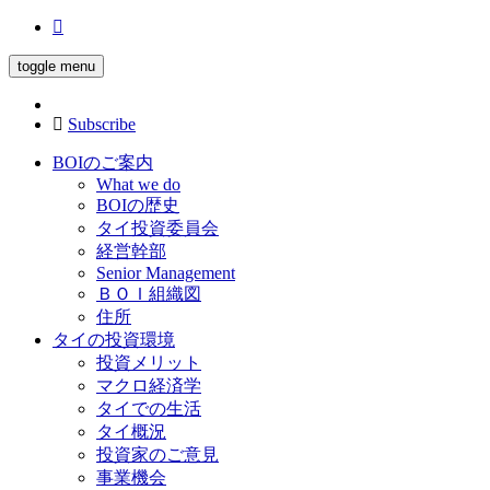
toggle menu
Subscribe
BOIのご案内
What we do
BOIの歴史
タイ投資委員会
経営幹部
Senior Management
ＢＯＩ組織図
住所
タイの投資環境
投資メリット
マクロ経済学
タイでの生活
タイ概況
投資家のご意見
事業機会