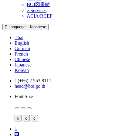
BOI図書館
e-Services
ACIA/RCEP
Language : Japanese
Thai
English
German
French
Chinese
Japanese
Korean
(+66) 2 553 8111
head@boi.go.th
Font Size
c
c
c