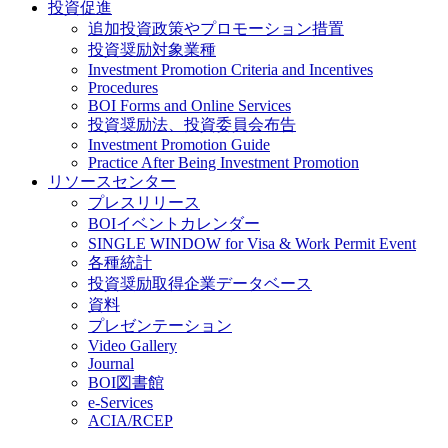
投資促進
追加投資政策やプロモーション措置
投資奨励対象業種
Investment Promotion Criteria and Incentives
Procedures
BOI Forms and Online Services
投資奨励法、投資委員会布告
Investment Promotion Guide
Practice After Being Investment Promotion
リソースセンター
プレスリリース
BOIイベントカレンダー
SINGLE WINDOW for Visa & Work Permit Event
各種統計
投資奨励取得企業データベース
資料
プレゼンテーション
Video Gallery
Journal
BOI図書館
e-Services
ACIA/RCEP