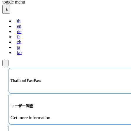
toggle menu
ja
th
en
de
fr
zh
ja
ko
Thailand FastPass
ユーザー調査
Get more information